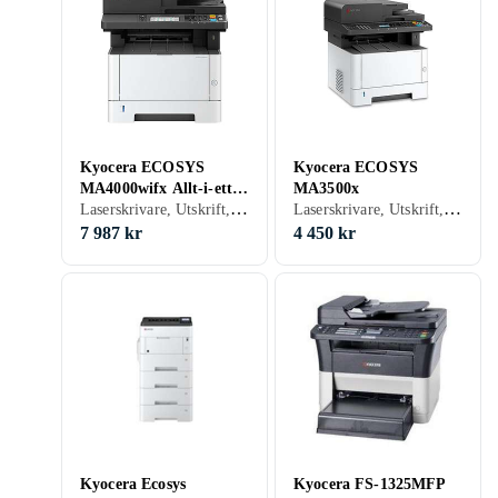
Kyocera ECOSYS
Kyocera ECOSYS
MA4000wifx Allt-i-ett
MA3500x
Laserskrivare, Utskrift, Skanna, Kopiering, Fax, USB, RJ-45 (Ethernet), Wi-Fi, Wi-Fi Direct
Laserskrivare, Utskrift, Skanna, Kopiering, USB, Minneskortsläsare
A4 Monolaserskrivare
med WiFi
7 987 kr
4 450 kr
Kyocera Ecosys
Kyocera FS-1325MFP