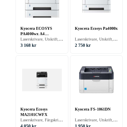
Kyocera ECOSYS
Kyocera Ecosys Pa4000x
PA4000wx A4
Laserskrivare, Utskrift, USB, RJ-45 (Ethernet), Wi-Fi
Laserskrivare, Utskrift, Skanna, USB, RJ-45 (Ethernet), Wi-Fi
Monolaserskrivare med
WiFi
3 168 kr
2 750 kr
Kyocera Ecosys
Kyocera FS-1061DN
MA2101CWFX
Laserskrivare, Färgskrivare, Utskrift, Skanna, Kopiering, Fax, USB, RJ-45 (Ethernet), Wi-Fi, Wi-Fi Direct, Minneskortsläsare
Laserskrivare, Utskrift, USB, RJ-45 (Ethernet)
4 050 kr
1 950 kr