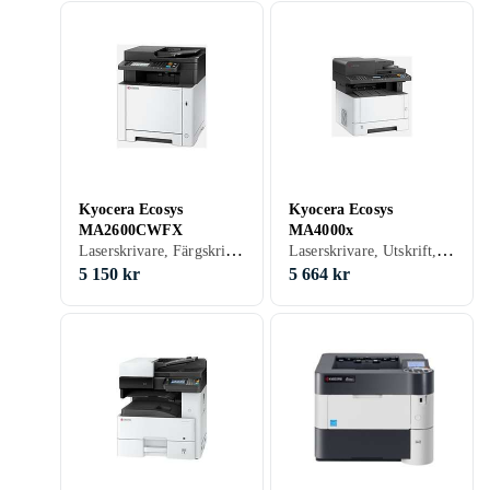
Kyocera Ecosys
Kyocera Ecosys
MA2600CWFX
MA4000x
Laserskrivare, Färgskrivare, Utskrift, Skanna, Kopiering, Fax, USB, RJ-45 (Ethernet), Wi-Fi, Minneskortsläsare
Laserskrivare, Utskrift, Skanna, Kopiering, Fax, USB, RJ-45 (Ethernet)
5 150 kr
5 664 kr