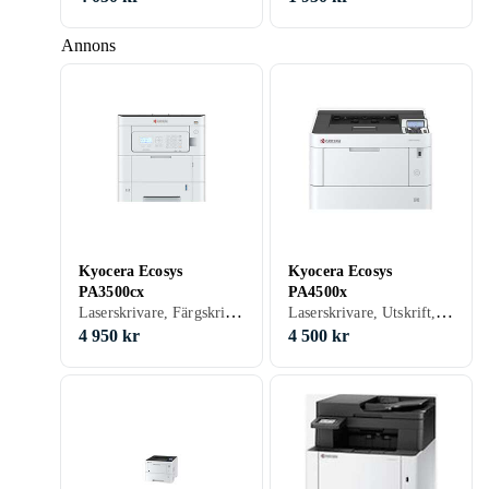
Annons
Kyocera Ecosys
Kyocera Ecosys
PA3500cx
PA4500x
Laserskrivare, Färgskrivare, Utskrift, Skanna, USB, RJ-45 (Ethernet), Wi-Fi
Laserskrivare, Utskrift, Skanna, USB, RJ-45 (Ethernet), Parallellport, Wi-Fi
4 950 kr
4 500 kr