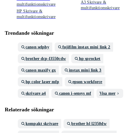
A3 Skrivare &
multifunktionsskrivare
multifunktionsskrivare
HP Skrivare &
multifunktionsskrivare
Trendande sökningar
canon selphy
fujifilm instax mini link 2
brother dcp-l3550cdw
hp sprocket
canon maxify gx
instax mini link 3
hp color laser mfp
epson workforce
skrivare a4
canon i-sensys mf
Visa mer
Relaterade sökningar
kompakt skrivare
brother hl l2350dw