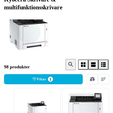
multifunktionsskrivare
Laserskrivare
98 produkter
Filter
1