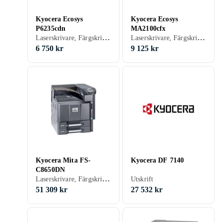
Kyocera Ecosys
Kyocera Ecosys
P6235cdn
MA2100cfx
Laserskrivare, Färgskrivare, Utskrift, USB, RJ-45 (Ethernet), Wi-Fi, Minneskortsläsare, Pekskärm
Laserskrivare, Färgskrivare, Utskrift, Skanna, Kopiering, Fax, USB, RJ-45 (Ethernet)
6 750 kr
9 125 kr
Kyocera Mita FS-
Kyocera DF 7140
C8650DN
Laserskrivare, Färgskrivare, Utskrift, USB, RJ-45 (Ethernet), Minneskortsläsare, Pekskärm
Utskrift
51 309 kr
27 532 kr