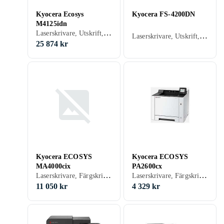
Kyocera Ecosys
Kyocera FS-4200DN
M4125idn
Laserskrivare, Utskrift, Skanna, Kopiering, Fax, USB, RJ-45 (Ethernet), NFC, Wi-Fi, Minneskortsläsare, Pekskärm, Scanna till e-post
Laserskrivare, Utskrift, USB, RJ-45 (Ethernet), Parallellport, Wi-Fi, Minneskortsläsare
25 874 kr
Kyocera ECOSYS
Kyocera ECOSYS
MA4000cix
PA2600cx
Laserskrivare, Färgskrivare, Utskrift, Skanna, Kopiering, USB, RJ-45 (Ethernet), Wi-Fi, Minneskortsläsare
Laserskrivare, Färgskrivare, Utskrift, USB, RJ-45 (Ethernet), Wi-Fi, Minneskortsläsare
11 050 kr
4 329 kr