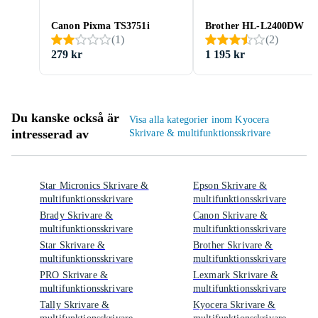
Canon Pixma TS3751i
Brother HL-L2400DW
(
1
)
(
2
)
279 kr
1 195 kr
Du kanske också är
Visa alla kategorier inom Kyocera
intresserad av
Skrivare & multifunktionsskrivare
Star Micronics Skrivare &
Epson Skrivare &
multifunktionsskrivare
multifunktionsskrivare
Brady Skrivare &
Canon Skrivare &
multifunktionsskrivare
multifunktionsskrivare
Star Skrivare &
Brother Skrivare &
multifunktionsskrivare
multifunktionsskrivare
PRO Skrivare &
Lexmark Skrivare &
multifunktionsskrivare
multifunktionsskrivare
Tally Skrivare &
Kyocera Skrivare &