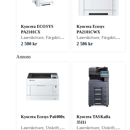
Kyocera ECOSYS
Kyocera Ecosys
PA2101CX
PA2101CWX
Laserskrivare, Färgskrivare, Utskrift, USB, RJ-45 (Ethernet), Minneskortsläsare
Laserskrivare, Färgskrivare, Utskrift, USB, RJ-45 (Ethernet), Wi-Fi, Minneskortsläsare
2 500 kr
2 586 kr
Annons
Kyocera Ecosys Pa6000x
Kyocera TASKalfa
3511i
Laserskrivare, Utskrift, USB, RJ-45 (Ethernet), Parallellport, Wi-Fi
Laserskrivare, Utskrift, Skanna, Kopiering, Fax