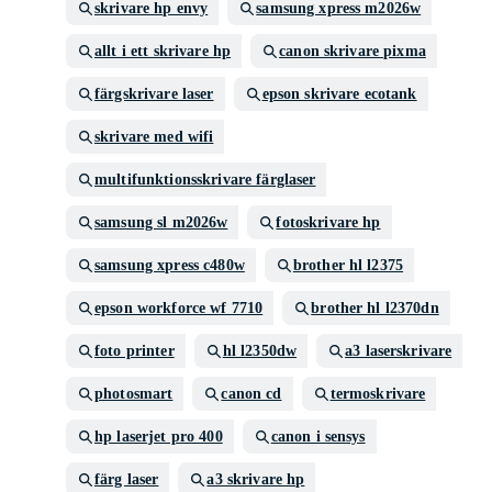
skrivare hp envy
samsung xpress m2026w
allt i ett skrivare hp
canon skrivare pixma
färgskrivare laser
epson skrivare ecotank
skrivare med wifi
multifunktionsskrivare färglaser
samsung sl m2026w
fotoskrivare hp
samsung xpress c480w
brother hl l2375
epson workforce wf 7710
brother hl l2370dn
foto printer
hl l2350dw
a3 laserskrivare
photosmart
canon cd
termoskrivare
hp laserjet pro 400
canon i sensys
färg laser
a3 skrivare hp