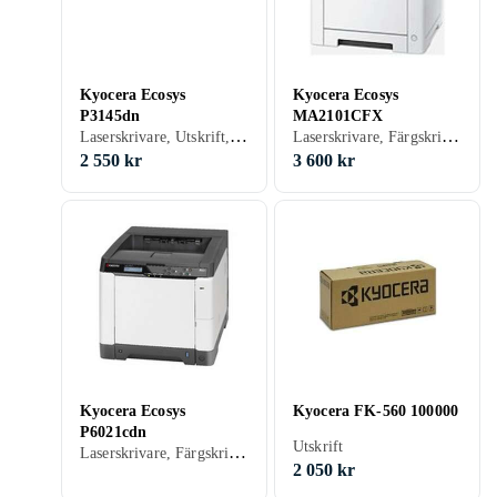
Kyocera Ecosys
Kyocera Ecosys
P3145dn
MA2101CFX
Laserskrivare, Utskrift, USB, RJ-45 (Ethernet), Parallellport, Wi-Fi, Minneskortsläsare
Laserskrivare, Färgskrivare, Utskrift, Skanna, Kopiering, Fax, USB, Wi-Fi, Minneskortsläsare
2 550 kr
3 600 kr
Kyocera Ecosys
Kyocera FK-560 100000
P6021cdn
Utskrift
Laserskrivare, Färgskrivare, Utskrift, USB, RJ-45 (Ethernet), Minneskortsläsare
2 050 kr