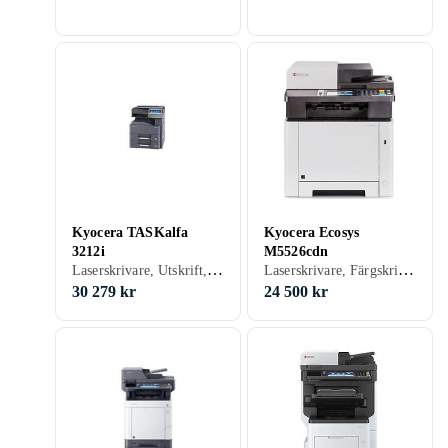
Kyocera TASKalfa
Kyocera Ecosys
3212i
M5526cdn
Laserskrivare, Utskrift, Skanna, USB, RJ-45 (Ethernet), Wi-Fi, Pekskärm, Scanna till e-post
Laserskrivare, Färgskrivare, Utskrift, Skanna, Kopiering, Fax, USB, RJ-45 (Ethernet), Minneskortsläsare, Pekskärm, Scanna till e-post
30 279 kr
24 500 kr