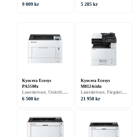
9 009 kr
5 285 kr
Kyocera Ecosys
Kyocera Ecosys
PA5500x
M8124cidn
Laserskrivare, Utskrift, USB, RJ-45 (Ethernet), Parallellport, Wi-Fi
Laserskrivare, Färgskrivare, Utskrift, Skanna, Kopiering, Fax, USB, RJ-45 (Ethernet), NFC, Wi-Fi, Minneskortsläsare, Pekskärm, Scanna till e-post
6 500 kr
21 950 kr