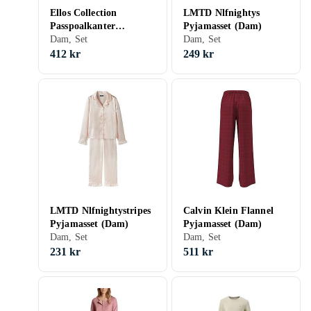
Ellos Collection
LMTD Nlfnightys
Passpoalkanter
Pyjamasset (Dam)
Pyjamasset (Dam)
Dam, Set
Dam, Set
412 kr
249 kr
LMTD Nlfnightystripes
Calvin Klein Flannel
Pyjamasset (Dam)
Pyjamasset (Dam)
Dam, Set
Dam, Set
231 kr
511 kr