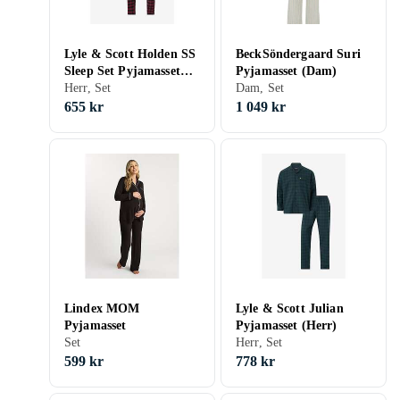
Lyle & Scott Holden SS
BeckSöndergaard Suri
Sleep Set Pyjamasset
Pyjamasset (Dam)
(Herr)
Herr, Set
Dam, Set
655 kr
1 049 kr
Lindex MOM
Lyle & Scott Julian
Pyjamasset
Pyjamasset (Herr)
Set
Herr, Set
599 kr
778 kr