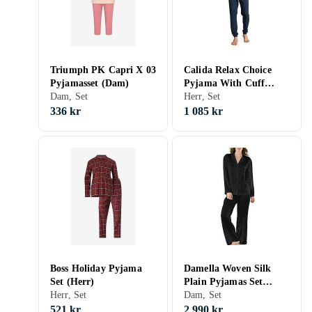
Triumph PK Capri X 03
Calida Relax Choice
Pyjamasset (Dam)
Pyjama With Cuff
Dam, Set
(Herr)
Herr, Set
336 kr
1 085 kr
Boss Holiday Pyjama
Damella Woven Silk
Set (Herr)
Plain Pyjamas Set
Herr, Set
(Dam)
Dam, Set
521 kr
2 990 kr