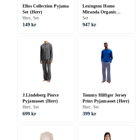
Ellos Collection Pyjama
Lexington Home
Set (Herr)
Miranda Organic
Herr, Set
Cotton Checked Flannel
Set
Pyjama Set (Unisex)
149 kr
947 kr
J.Lindeberg Pierce
Tommy Hilfiger Jersey
Pyjamasset (Herr)
Print Pyjamasset (Herr)
Herr, Set
Herr, Set
699 kr
399 kr