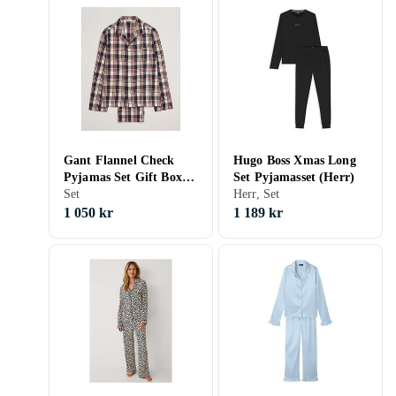
Gant Flannel Check
Hugo Boss Xmas Long
Pyjamas Set Gift Box
Set Pyjamasset (Herr)
(Herr)
Set
Herr, Set
1 050 kr
1 189 kr