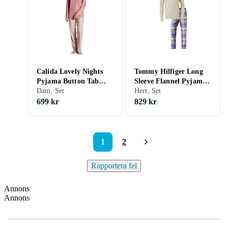
Calida Lovely Nights
Tommy Hilfiger Long
Pyjama Button Tab
Sleeve Flannel Pyjama
(Dam)
Dam, Set
Set (Herr)
Herr, Set
699 kr
829 kr
1
2
Rapportera fel
Annons
Annons