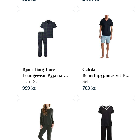
Björn Borg Core
Calida
Loungewear Pyjama Set
Bomullspyjamas-set För
(Herr)
Herr, Set
Män
Set
999 kr
783 kr