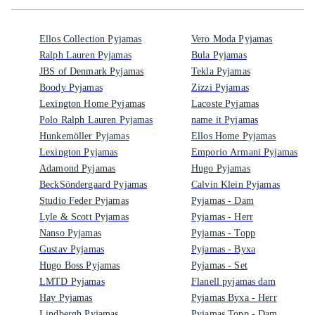
Ellos Collection Pyjamas
Vero Moda Pyjamas
Ralph Lauren Pyjamas
Bula Pyjamas
JBS of Denmark Pyjamas
Tekla Pyjamas
Boody Pyjamas
Zizzi Pyjamas
Lexington Home Pyjamas
Lacoste Pyjamas
Polo Ralph Lauren Pyjamas
name it Pyjamas
Hunkemöller Pyjamas
Ellos Home Pyjamas
Lexington Pyjamas
Emporio Armani Pyjamas
Adamond Pyjamas
Hugo Pyjamas
BeckSöndergaard Pyjamas
Calvin Klein Pyjamas
Studio Feder Pyjamas
Pyjamas - Dam
Lyle & Scott Pyjamas
Pyjamas - Herr
Nanso Pyjamas
Pyjamas - Topp
Gustav Pyjamas
Pyjamas - Byxa
Hugo Boss Pyjamas
Pyjamas - Set
LMTD Pyjamas
Flanell pyjamas dam
Hay Pyjamas
Pyjamas Byxa - Herr
Lindbergh Pyjamas
Pyjamas Topp - Dam