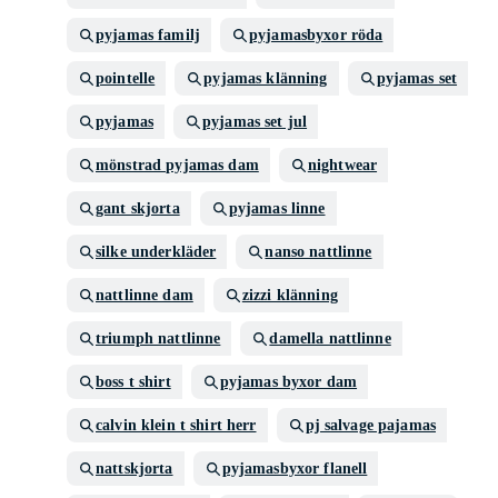
pyjamas familj
pyjamasbyxor röda
pointelle
pyjamas klänning
pyjamas set
pyjamas
pyjamas set jul
mönstrad pyjamas dam
nightwear
gant skjorta
pyjamas linne
silke underkläder
nanso nattlinne
nattlinne dam
zizzi klänning
triumph nattlinne
damella nattlinne
boss t shirt
pyjamas byxor dam
calvin klein t shirt herr
pj salvage pajamas
nattskjorta
pyjamasbyxor flanell