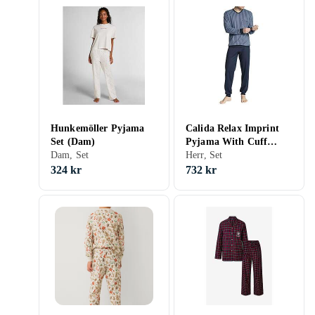
Hunkemöller Pyjama
Calida Relax Imprint
Set (Dam)
Pyjama With Cuff
Dam, Set
(Herr)
Herr, Set
324 kr
732 kr