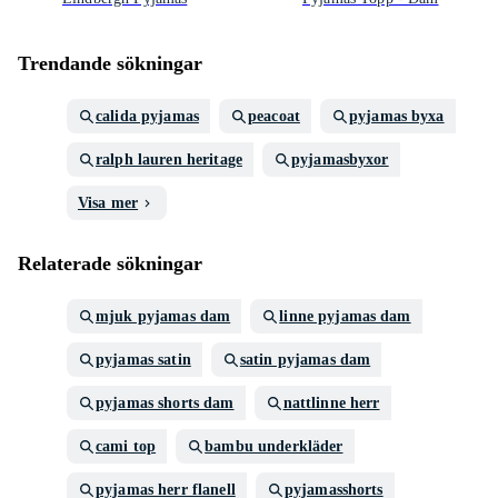
Trendande sökningar
calida pyjamas
peacoat
pyjamas byxa
ralph lauren heritage
pyjamasbyxor
Visa mer
Relaterade sökningar
mjuk pyjamas dam
linne pyjamas dam
pyjamas satin
satin pyjamas dam
pyjamas shorts dam
nattlinne herr
cami top
bambu underkläder
pyjamas herr flanell
pyjamasshorts