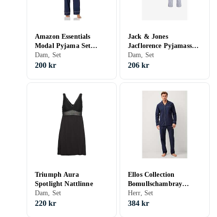
Amazon Essentials
Jack & Jones
Modal Pyjama Set
Jacflorence Pyjamasset
(Dam)
Dam, Set
(Dam)
Dam, Set
200 kr
206 kr
Triumph Aura
Ellos Collection
Spotlight Nattlinne
Bomullschambray
Dam, Set
Pyjamasset (Herr)
Herr, Set
220 kr
384 kr