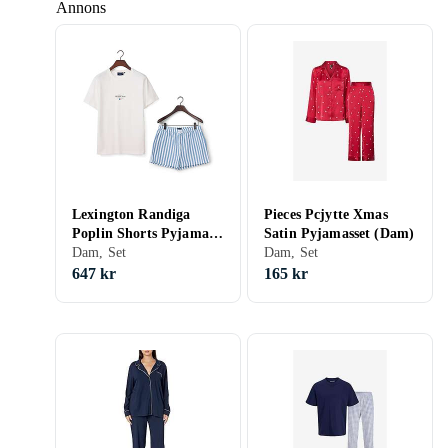
Annons
Lexington Randiga
Pieces Pcjytte Xmas
Poplin Shorts Pyjama
Satin Pyjamasset (Dam)
Set (Dam)
Dam, Set
Dam, Set
647 kr
165 kr