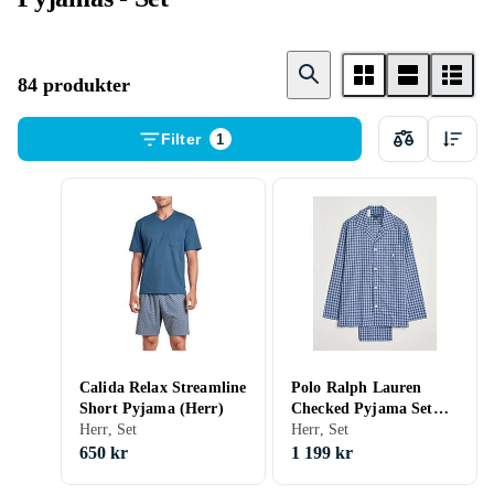
84 produkter
Filter
1
Calida Relax Streamline
Polo Ralph Lauren
Short Pyjama (Herr)
Checked Pyjama Set
Herr, Set
(Herr)
Herr, Set
650 kr
1 199 kr