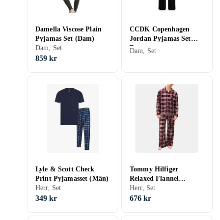
Damella Viscose Plain
CCDK Copenhagen
Pyjamas Set (Dam)
Jordan Pyjamas Set
Dam, Set
Dam
Dam, Set
859 kr
Lyle & Scott Check
Tommy Hilfiger
Print Pyjamasset (Män)
Relaxed Flannel
Herr, Set
Pyjamasset (Herr)
Herr, Set
349 kr
676 kr