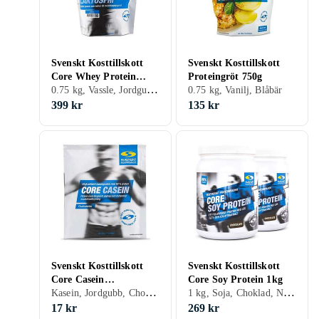
Svenskt Kosttillskott
Svenskt Kosttillskott
Core Whey Protein
Proteingröt 750g
0.75 kg, Vassle, Jordgubb, Choklad, Vanilj
Laktosfri 750g
0.75 kg, Vanilj, Blåbär
399 kr
135 kr
Svenskt Kosttillskott
Svenskt Kosttillskott
Core Casein
Core Soy Protein 1kg
Kasein, Jordgubb, Choklad, Vanilj, Blåbär, Citron/Lime
1 kg, Soja, Choklad, Naturell, Vanilj, Äpple
Portionspåse 25g
17 kr
269 kr