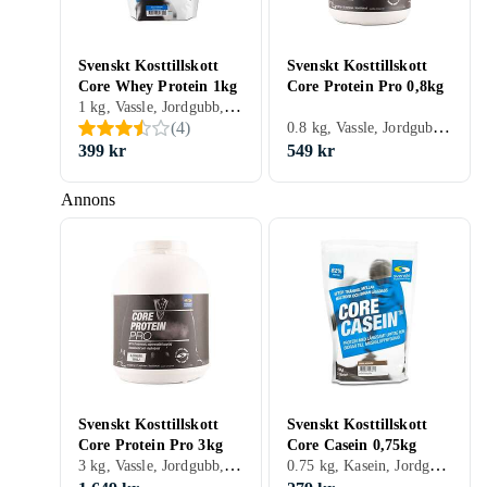
Svenskt Kosttillskott
Svenskt Kosttillskott
Core Whey Protein 1kg
Core Protein Pro 0,8kg
1 kg, Vassle, Jordgubb, Banan, Choklad, Hallon, Naturell, Vanilj, Blåbär, Citron/Lime, Päron, Kokos, Jordnöt, Yoghurt, Kaffe, Melon/Vattenmelon, Kanel, Grädde, Kaka/Kakdeg
0.8 kg, Vassle, Jordgubb, Choklad, Hallon, Naturell, Vanilj
(
4
)
399 kr
549 kr
Annons
Svenskt Kosttillskott
Svenskt Kosttillskott
Core Protein Pro 3kg
Core Casein 0,75kg
3 kg, Vassle, Jordgubb, Choklad, Hallon, Naturell, Vanilj
0.75 kg, Kasein, Jordgubb, Banan, Choklad, Vanilj, Kokos, Kolakaramell (toffe), Kanel, Grädde, Kaka/Kakdeg