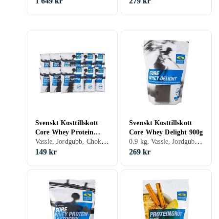
1 649 kr
279 kr
Svenskt Kosttillskott
Svenskt Kosttillskott
Core Whey Protein
Core Whey Delight 900g
Vassle, Jordgubb, Choklad, Hallon, Vanilj, Päron, Yoghurt, Kaffe
0.9 kg, Vassle, Jordgubb, Choklad, Vanilj
Portionspåse 10-pack
149 kr
269 kr