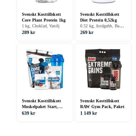
Svenskt Kosttillskott
Svenskt Kosttillskott
Core Plant Protein 1kg
Diet Protein 0,52kg
0.52 kg, Jordgubb, Banan, Choklad, Vanilj
1 kg, Choklad, Vanilj
289 kr
269 kr
Svenskt Kosttillskott
Svenskt Kosttillskott
Muskelpaket Start,
RAW Gym Pack, Paket
Paket
639 kr
1 149 kr