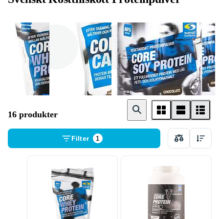
Vassle
Kasein
Soja
16 produkter
Filter
1