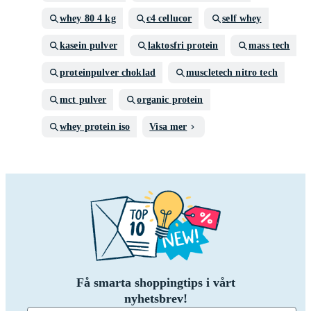
whey 80 4 kg
c4 cellucor
self whey
kasein pulver
laktosfri protein
mass tech
proteinpulver choklad
muscletech nitro tech
mct pulver
organic protein
whey protein iso
Visa mer
Få smarta shoppingtips i vårt
nyhetsbrev!