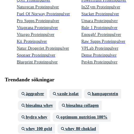
QNT Proteinpulver
Powerfruits Proteinpulver
Naturecan Proteinpulver
In2Zym Proteinpulver
Fuel Of Norway Proteinpulver
Stacker Proteinpulver
Pro Supps Proteinpulver
Umara Proteinpulver
Vitaprana Proteinpulver
Rule 1 Proteinpulver
Vitargo Proteinpulver
Enough! Proteinpulver
Kii Proteinpulver
Raw Supps Proteinpulver
Natur Drogeriet Proteinpulver
VPLab Proteinpulver
Sponser Proteinpulver
Dense Proteinpulver
Blueprint Proteinpulver
Per4m Proteinpulver
Trendande sökningar
äggpulver
vassle isolat
hampaprotein
biosalma whey
biosalma collagen
hydro whey
optimum nutrition 100%
whey 100 gold
whey 80 choklad