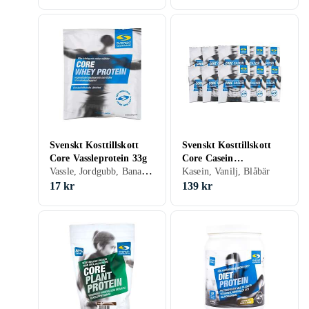
Svenskt Kosttillskott
Svenskt Kosttillskott
Core Vassleprotein 33g
Core Casein
Vassle, Jordgubb, Banan, Choklad, Hallon, Vanilj, Citron/Lime, Päron, Yoghurt, Kaffe
Portionspåse 10-pack
Kasein, Vanilj, Blåbär
17 kr
139 kr