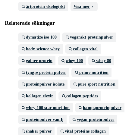
ärtprotein ekologiskt
Visa mer
Relaterade sökningar
dymatize iso 100
veganskt proteinpulver
body science whey
collagen vital
gainer protein
whey 100
whey 80
tyngre protein pulver
prime nutrition
proteinpulver isolate
pure sport nutrition
kollagen elexir
collagen peptides
whey 100 star nutrition
hampaproteinpulver
proteinpulver vanilj
vegan proteinpulver
shaker pulver
vital proteins collagen