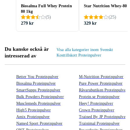
Biosalma Full Whey Protein
Star Nutrition Whey-80 
80 1kg
(
5
)
(
25
)
279 kr
329 kr
Du kanske också är
Visa alla kategorier inom Svenskt
intresserad av
Kosttillskott Proteinpulver
Better You Proteinpulver
M-Nutrition Proteinpulver
Biosalma Proteinpulver
Pure Power Proteinpulver
SmartSupps Proteinpulver
Råvarubutiken Proteinpulver
Bulk Powders Proteinpulver
Protein.se Proteinpulver
Musclemeds Proteinpulver
Heey! Proteinpulver
High5 Proteinpulver
Crown Proteinpulver
Amix Proteinpulver
Trained By JP Proteinpulver
Named Sport Proteinpulver
Trainimal Proteinpulver