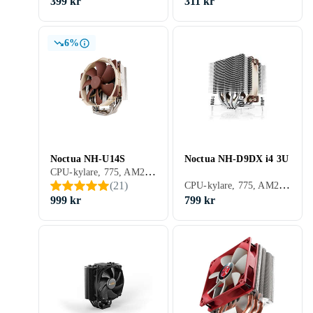
399 kr
311 kr
6%
Noctua NH-U14S
Noctua NH-D9DX i4 3U
CPU-kylare, 775, AM2/AM3, 423, 1366, 1156, 771, 1155, 2011, AM2+, AM3+, FM1, FM2, 1150, FM2+, 1151, 2011-3, 2066, SP3, TR4, 1200, 1700, AM5, Aktiv kylning (fläkt)
CPU-kylare, 775, AM2/AM3, 1366, 1156, 1155, 2011, AM2+, AM3+, 1150, FM2+, 1151, 2011-3, 2011(Narrow), 2066, Aktiv kylning (fläkt)
(
21
)
999 kr
799 kr