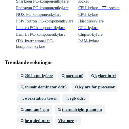
Sharkoon PC-komponentkylare
socket
Redragon PC-komponentkylare
CPU-kylare - 771 socket
NOX PC-komponentkylare
CPU-kylare
FSP/Fortron PC-komponentkylare
Hårddiskkylare
Lenovo PC-komponentkylare
GPU-kylare
Lian Li PC-komponentkylare
Chipset-kylare
iTek International PC-
RAM-kylare
komponentkylare
Trendande sökningar
2011 cpu kylare
noctua nf
kylare intel
corsair dominator ddr5
kylare för processor
workstation tower
rgb ddr5
amd am4 cpu
thermalright phantom
be quiet! pure
Visa mer