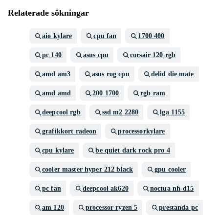
Relaterade sökningar
aio kylare
cpu fan
1700 400
pc 140
asus cpu
corsair 120 rgb
amd am3
asus rog cpu
delid die mate
amd amd
200 1700
rgb ram
deepcool rgb
ssd m2 2280
lga 1155
grafikkort radeon
processorkylare
cpu kylare
be quiet dark rock pro 4
cooler master hyper 212 black
gpu cooler
pc fan
deepcool ak620
noctua nh-d15
am 120
processor ryzen 5
prestanda pc