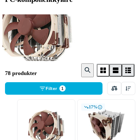
CPU - kylare
78 produkter
Filter
1
17%