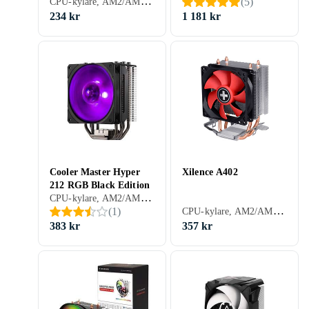
CPU-kylare, AM2/AM3, 1156, 1155, 2011, AM2+, AM3+, FM1, FM2, 1150, FM2+, 1151, 1700, AM5, Aktiv kylning (fläkt)
(
5
)
234 kr
1 181 kr
Cooler Master Hyper
Xilence A402
212 RGB Black Edition
CPU-kylare, AM2/AM3, 1366, 1156, 1155, 2011, AM2+, AM3+, FM1, FM2, 1150, FM2+, 1151, 2011-3, AM4, 2066, 1700, Aktiv kylning (fläkt)
CPU-kylare, AM2/AM3, AM2+, AM3+, FM1, FM2, 1150, FM2+, AM5, Aktiv kylning (fläkt)
(
1
)
383 kr
357 kr