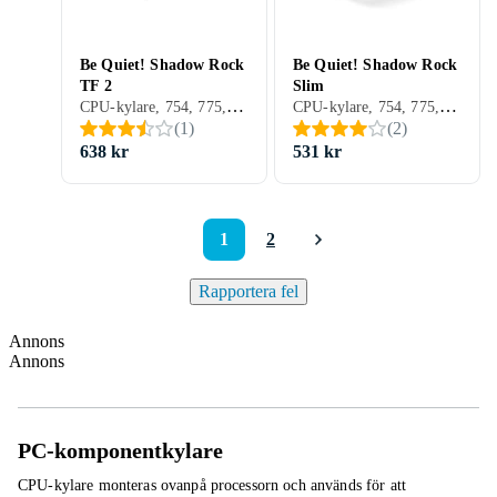
Be Quiet! Shadow Rock
Be Quiet! Shadow Rock
TF 2
Slim
CPU-kylare, 754, 775, 939, 940, AM2/AM3, 1366, 1156, 1155, 2011, AM2+, AM3+, FM1, FM2, 1150, FM2+, 1151, 2011-3, AM4, 2066, Aktiv kylning (fläkt)
CPU-kylare, 754, 775, 939, 940, AM2/AM3, 1366, 1156, 1155, 2011, AM2+, AM3+, FM1, FM2, 1150, FM2+, 1151, 2011-3, 2066, 1700, AM5, Aktiv kylning (fläkt)
(
1
)
(
2
)
638 kr
531 kr
1
2
Rapportera fel
Annons
Annons
PC-komponentkylare
CPU-kylare monteras ovanpå processorn och används för att