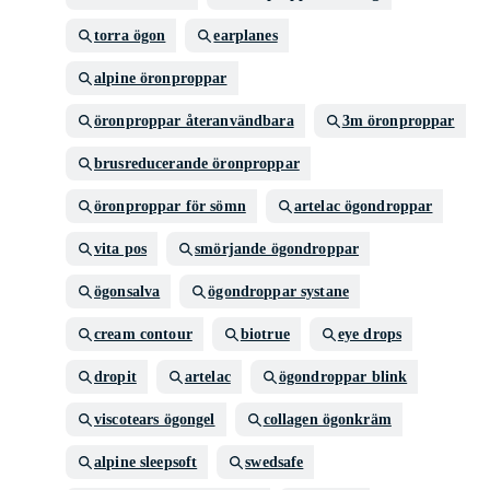
torra ögon
earplanes
alpine öronproppar
öronproppar återanvändbara
3m öronproppar
brusreducerande öronproppar
öronproppar för sömn
artelac ögondroppar
vita pos
smörjande ögondroppar
ögonsalva
ögondroppar systane
cream contour
biotrue
eye drops
dropit
artelac
ögondroppar blink
viscotears ögongel
collagen ögonkräm
alpine sleepsoft
swedsafe