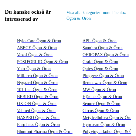
Du kanske också är
Visa alla kategorier inom Thealoz
intresserad av
Ögon & Öron
Hylo-Care Ögon & Öron
APL Ögon & Öron
ABECE Ögon & Öron
Sanohra Ögon & Öron
Vaxol Ögon & Öron
OHROPAX Ögon & Öron
POSIFORLID Ögon & Öron
Graid Ögon & Öron
Yato Ögon & Öron
Quies Ögon & Öron
Millarco Ögon & Öron
Pluggerz Ögon & Öron
Nygaard Ögon & Öron
Remo-wax Ögon & Öron
101 Inc. Ögon & Öron
MW Ögon & Öron
BEBIRD Ögon & Öron
Hjärtats Ögon & Öron
OX-ON Ögon & Öron
Senner Ögon & Öron
Valmed Ögon & Öron
Cirrus Ögon & Öron
HASPRO Ögon & Öron
Metylcellulosa Ögon & Öron
Earplanes Ögon & Öron
Hyprosan Ögon & Öron
Blumont Pharma Ögon & Öron
Polyvinylalkohol Ögon & Ör