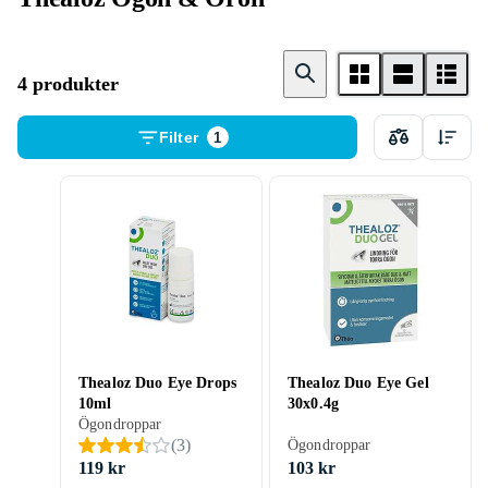
4 produkter
Filter
1
Thealoz Duo Eye Drops
Thealoz Duo Eye Gel
10ml
30x0.4g
Ögondroppar
(
3
)
Ögondroppar
119 kr
103 kr