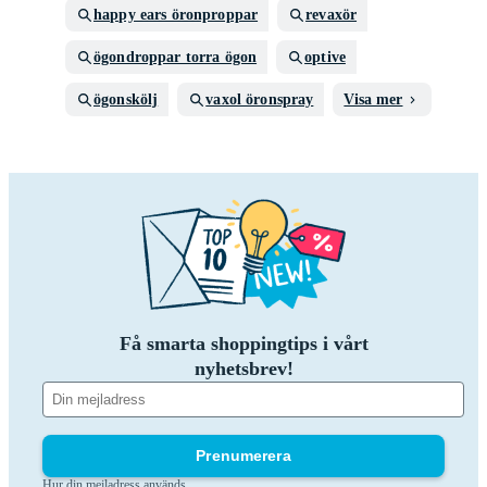
happy ears öronproppar
revaxör
ögondroppar torra ögon
optive
ögonskölj
vaxol öronspray
Visa mer
Få smarta shoppingtips i vårt
nyhetsbrev!
Prenumerera
Hur din mejladress används