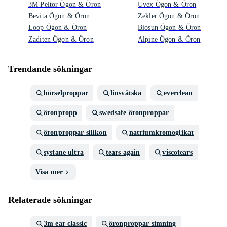
3M Peltor Ögon & Öron
Uvex Ögon & Öron
Bevita Ögon & Öron
Zekler Ögon & Öron
Loop Ögon & Öron
Biosun Ögon & Öron
Zaditen Ögon & Öron
Alpine Ögon & Öron
Trendande sökningar
hörselproppar
linsvätska
everclean
öronpropp
swedsafe öronproppar
öronproppar silikon
natriumkromoglikat
systane ultra
tears again
viscotears
Visa mer
Relaterade sökningar
3m ear classic
öronproppar simning