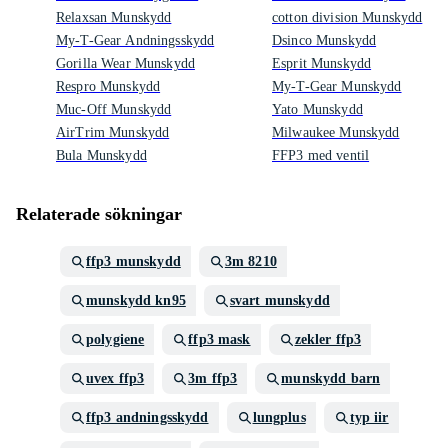
Relaxsan Munskydd
cotton division Munskydd
My-T-Gear Andningsskydd
Dsinco Munskydd
Gorilla Wear Munskydd
Esprit Munskydd
Respro Munskydd
My-T-Gear Munskydd
Muc-Off Munskydd
Yato Munskydd
AirTrim Munskydd
Milwaukee Munskydd
Bula Munskydd
FFP3 med ventil
Relaterade sökningar
ffp3 munskydd
3m 8210
munskydd kn95
svart munskydd
polygiene
ffp3 mask
zekler ffp3
uvex ffp3
3m ffp3
munskydd barn
ffp3 andningsskydd
lungplus
typ iir