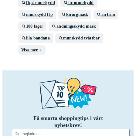
ffp2 munskydd
iir munskydd
munskydd ffp
kirurgmask
airtrim
100 lager
andningsskydd mask
lila bandana
munskydd tvättbar
Visa mer
Få smarta shoppingtips i vårt
nyhetsbrev!