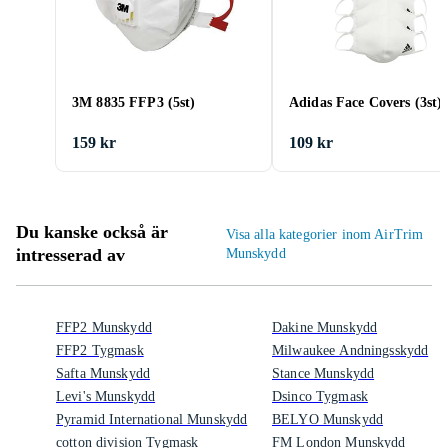
3M 8835 FFP3 (5st)
Adidas Face Covers (3st)
159 kr
109 kr
Du kanske också är
Visa alla kategorier inom AirTrim
intresserad av
Munskydd
FFP2 Munskydd
Dakine Munskydd
FFP2 Tygmask
Milwaukee Andningsskydd
Safta Munskydd
Stance Munskydd
Levi's Munskydd
Dsinco Tygmask
Pyramid International Munskydd
BELYO Munskydd
cotton division Tygmask
FM London Munskydd