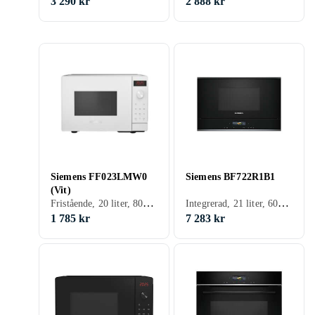
3 290 kr
2 888 kr
Siemens FF023LMW0
Siemens BF722R1B1
(Vit)
Fristående, 20 liter, 800 W
Integrerad, 21 liter, 600 W
1 785 kr
7 283 kr