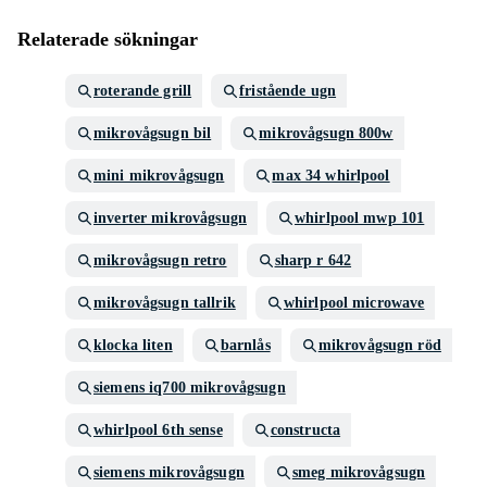
Relaterade sökningar
roterande grill
fristående ugn
mikrovågsugn bil
mikrovågsugn 800w
mini mikrovågsugn
max 34 whirlpool
inverter mikrovågsugn
whirlpool mwp 101
mikrovågsugn retro
sharp r 642
mikrovågsugn tallrik
whirlpool microwave
klocka liten
barnlås
mikrovågsugn röd
siemens iq700 mikrovågsugn
whirlpool 6th sense
constructa
siemens mikrovågsugn
smeg mikrovågsugn