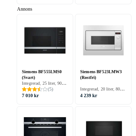
Annons
Siemens BF555LMS0
Siemens BF523LMW3
(Svart)
(Rostfri)
Integrerad, 25 liter, 900 W, Grillfunktion
Integrerad, 20 liter, 800 W
(
5
)
7 010 kr
4 239 kr