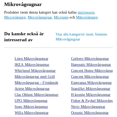
Mikrovågsugnar
Produkter inom denna kategori kan också kallas
microwave
,
Microvågsugn
,
Microvågsugnar
,
Microugn
och
Mikrovågsugn
.
Du kanske också är
Visa alla kategorier inom Siemens
intresserad av
Mikrovågsugnar
Liten Mikrovågsugnar
Corbero Mikrovågsugnar
IKEA Mikrovågsugnar
Hanseatic Mikrovågsugnar
Whirlpool Mikrovågsugnar
Concept Home Mikrovågsugn
Mikrovågsugnar med Grill
Concept Mikrovågsugnar
Mikrovågsugnar - Fristående
Esperanza Mikrovågsugnar
Ariete Mikrovågsugnar
StandArt Mikrovågsugnar
Clas Ohlson Mikrovågsugnar
H.koenig Mikrovågsugnar
UPO Mikrovågsugnar
Fisher & Paykel Mikrovågsug
Sogo Mikrovågsugnar
Nevir Mikrovågsugnar
Wilfa Mikrovågsugnar
Oceanic Mikrovågsugnar