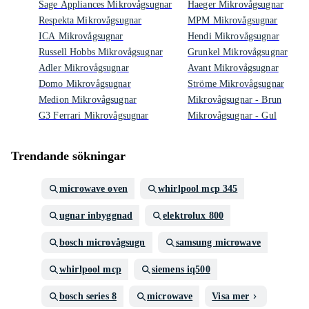
Sage Appliances Mikrovågsugnar
Haeger Mikrovågsugnar
Respekta Mikrovågsugnar
MPM Mikrovågsugnar
ICA Mikrovågsugnar
Hendi Mikrovågsugnar
Russell Hobbs Mikrovågsugnar
Grunkel Mikrovågsugnar
Adler Mikrovågsugnar
Avant Mikrovågsugnar
Domo Mikrovågsugnar
Ströme Mikrovågsugnar
Medion Mikrovågsugnar
Mikrovågsugnar - Brun
G3 Ferrari Mikrovågsugnar
Mikrovågsugnar - Gul
Trendande sökningar
microwave oven
whirlpool mcp 345
ugnar inbyggnad
elektrolux 800
bosch microvågsugn
samsung microwave
whirlpool mcp
siemens iq500
bosch series 8
microwave
Visa mer