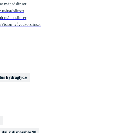
at månadslinser
 månadslinser
ab månadslinser
Vision tvåveckorslinser
plus hydraglyde
s daily disposable 90