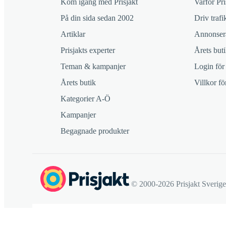
Kom igång med Prisjakt
Varför Pri
På din sida sedan 2002
Driv trafik
Artiklar
Annonsera
Prisjakts experter
Årets buti
Teman & kampanjer
Login för
Årets butik
Villkor f
Kategorier A-Ö
Kampanjer
Begagnade produkter
© 2000-2026 Prisjakt Sverig