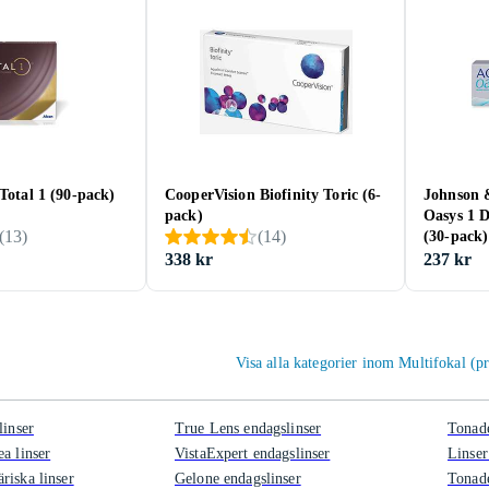
 Total 1 (90-pack)
CooperVision Biofinity Toric (6-
Johnson 
pack)
Oasys 1 
(
13
)
(
14
)
(30-pack)
338 kr
237 kr
Visa alla kategorier inom Multifokal (pr
linser
True Lens endagslinser
Tonad
a linser
VistaExpert endagslinser
Linser
riska linser
Gelone endagslinser
Tonade