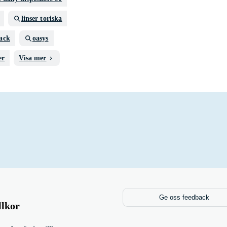
linser toriska
pack
oasys
er
Visa mer
Ge oss feedback
llkor