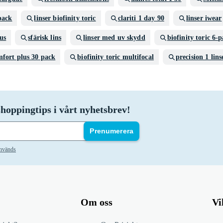
pack
linser biofinity toric
clariti 1 day 90
linser iwear
us
sfärisk lins
linser med uv skydd
biofinity toric 6-
mfort plus 30 pack
biofinity toric multifocal
precision 1 lins
hoppingtips i vårt nyhetsbrev!
Prenumerera
används
Om oss
Vi