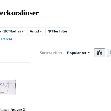
eckorslinser
a (BC/Radie)
Antal
Fler filter
Rensa
Sortera efter
:
Popularitet
ohnson Acuvue 2