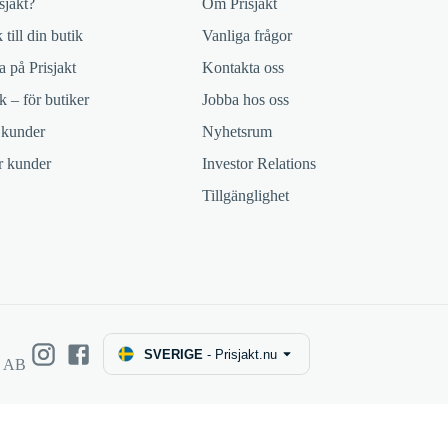
sjakt?
Om Prisjakt
 till din butik
Vanliga frågor
 på Prisjakt
Kontakta oss
k – för butiker
Jobba hos oss
 kunder
Nyhetsrum
ör kunder
Investor Relations
Tillgänglighet
SVERIGE
-
Prisjakt.nu
e AB