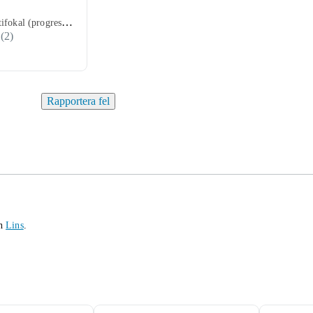
2 Veckor, Multifokal (progressiv), 8.3 mm, 8.7 mm, 6 st
(
2
)
Rapportera fel
h
Lins
.