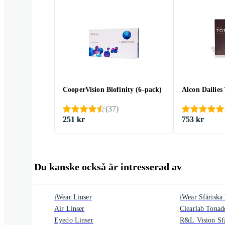
CooperVision Biofinity (6-pack)
Alcon Dailies
(
37
)
251 kr
753 kr
Du kanske också är intresserad av
iWear Linser
iWear Sfäriska 
Air Linser
Clearlab Tonade
Eyedo Linser
R&L Vision Sfä