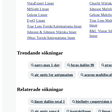
VistaExpert Linser
Clearlii Sfärisk
MiSight Linser
Johnson Multifo
Gelone Linser
Gelone Multifok
EyeQ Linser
True Lens Mult
linser
True Lens Torisk/Astigmatisma linser
R&L Vision Sil
Johnson & Johnson Sfäriska linser
linser
iWear Torisk/Astigmatisma linser
Trendande sökningar
oasys max 1-day
focus dailies 90
proc
air optix for astigmatism
acuvue multifocal
Relaterade sökningar
linser dailies total 1
biofinity coopervision t
air optix aqua 6
kontaktlinser
linser