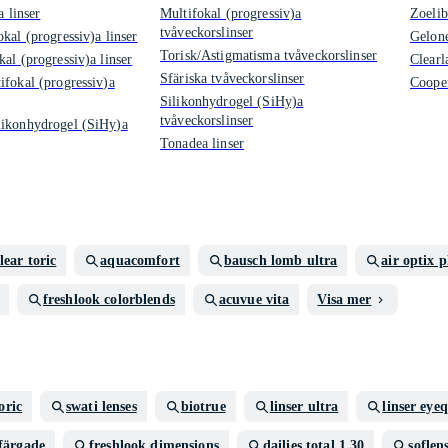
a linser
Multifokal (progressiv)a
Zoelib
tvåveckorslinser
kal (progressiv)a linser
Gelone
Torisk/Astigmatisma tvåveckorslinser
al (progressiv)a linser
Clearl
Sfäriska tvåveckorslinser
ifokal (progressiv)a
Cooper
Silikonhydrogel (SiHy)a
tvåveckorslinser
ikonhydrogel (SiHy)a
Tonadea linser
lear toric
aquacomfort
bausch lomb ultra
air optix 
freshlook colorblends
acuvue vita
Visa mer
oric
swati lenses
biotrue
linser ultra
linser eyeq
 färgade
freshlook dimensions
dailies total 1 30
soflen