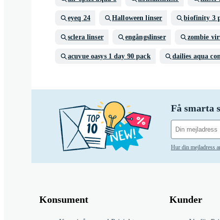
eyeq 24
Halloween linser
biofinity 3 
sclera linser
engångslinser
zombie vir
acuvue oasys 1 day 90 pack
dailies aqua co
Få smarta s
Hur din mejladress 
Konsument
Kunder