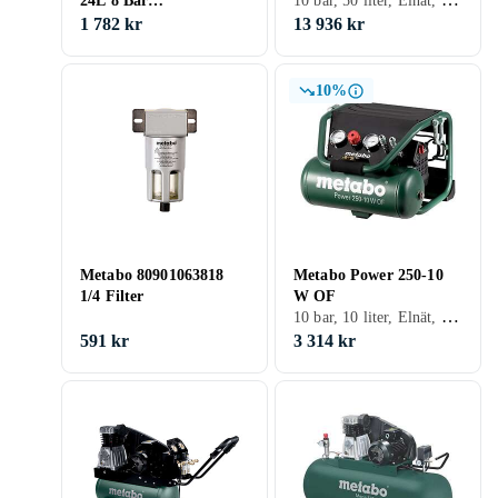
24L 8 Bar
Luftkompressor
1 782 kr
13 936 kr
10%
Metabo 80901063818
Metabo Power 250-10
1/4 Filter
W OF
10 bar, 10 liter, Elnät, Oljefri, Tank
591 kr
3 314 kr