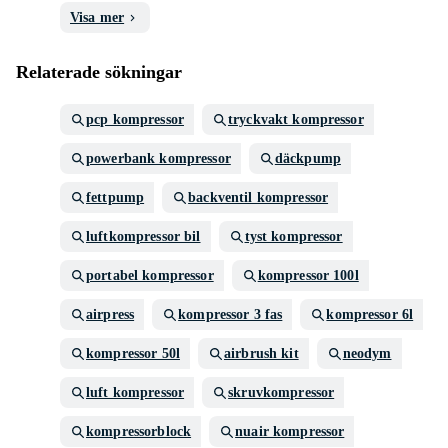
Visa mer
Relaterade sökningar
pcp kompressor
tryckvakt kompressor
powerbank kompressor
däckpump
fettpump
backventil kompressor
luftkompressor bil
tyst kompressor
portabel kompressor
kompressor 100l
airpress
kompressor 3 fas
kompressor 6l
kompressor 50l
airbrush kit
neodym
luft kompressor
skruvkompressor
kompressorblock
nuair kompressor