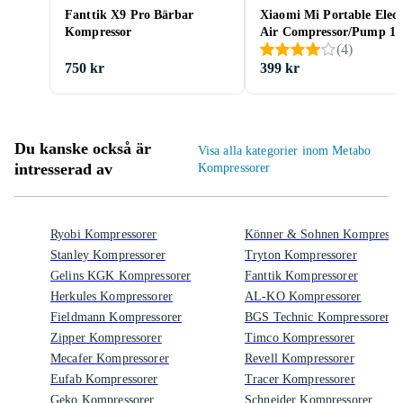
Fanttik X9 Pro Bärbar
Xiaomi Mi Portable Elect
Kompressor
Air Compressor/Pump 1
(
4
)
750 kr
399 kr
Du kanske också är
Visa alla kategorier inom Metabo
intresserad av
Kompressorer
Ryobi Kompressorer
Könner & Sohnen Kompresso
Stanley Kompressorer
Tryton Kompressorer
Gelins KGK Kompressorer
Fanttik Kompressorer
Herkules Kompressorer
AL-KO Kompressorer
Fieldmann Kompressorer
BGS Technic Kompressorer
Zipper Kompressorer
Timco Kompressorer
Mecafer Kompressorer
Revell Kompressorer
Eufab Kompressorer
Tracer Kompressorer
Geko Kompressorer
Schneider Kompressorer