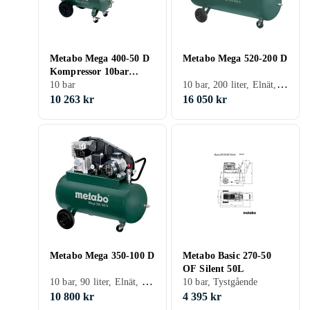
Metabo Mega 400-50 D
Metabo Mega 520-200 D
Kompressor 10bar
10 bar, 200 liter, Elnät, Tank
2,2kW
10 bar
10 263 kr
16 050 kr
Metabo Mega 350-100 D
Metabo Basic 270-50
OF Silent 50L
10 bar, 90 liter, Elnät, Tank
10 bar, Tystgående
10 800 kr
4 395 kr