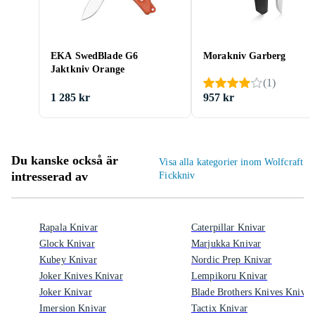
EKA SwedBlade G6
Morakniv Garberg
Jaktkniv Orange
(
1
)
1 285 kr
957 kr
Du kanske också är
Visa alla kategorier inom Wolfcraft
intresserad av
Fickkniv
Rapala Knivar
Caterpillar Knivar
Glock Knivar
Marjukka Knivar
Kubey Knivar
Nordic Prep Knivar
Joker Knives Knivar
Lempikoru Knivar
Joker Knivar
Blade Brothers Knives Knivar
Imersion Knivar
Tactix Knivar