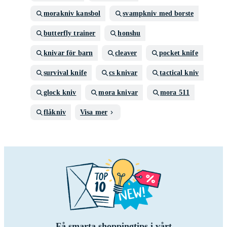
morakniv kansbol
svampkniv med borste
butterfly trainer
honshu
knivar för barn
cleaver
pocket knife
survival knife
cs knivar
tactical kniv
glock kniv
mora knivar
mora 511
flåkniv
Visa mer
Få smarta shoppingtips i vårt