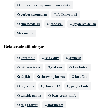
morakniv companion heavy duty
gerber strongarm
fällkniven u2
eka swede 10
tändstål
spyderco delica
Visa mer
Relaterade sökningar
karambit
stickkniv
amberg
bältesskärare
slaktset
kastknivar
täljkit
throwing knives
lars fält
big knife
classic 612
jungle knife
taktisk penna
bear grylls knife
taiga forest
hornbeam