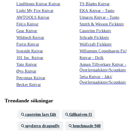
Lindbloms Knivar Knivar
TS Blades Knivar
Light My Fire Knivar
EKA Knivar - Tanto
AWTOOLS Knivar
Umarex Knivar - Tanto
Felco Knivar
Smith & Wesson Fickkniv
Gear Knivar
Casström Fickkniv
Wildtech Knivar
Schrade Fickkniv
Fortis Knivar
Wolfcraft Fickkniv
Ironside Knivar
Willumsen Copenhagen Fickk
101 Inc. Knivar
Knivar - Dolk
Yato Knivar
Annan Tillverkare Knivar - Ja
Överlevnadskniv/Scoutkniv
Øyo Knivar
5etta Knivar - Jakt/
Petromax Knivar
Överlevnadskniv/Scoutkniv
Becker Knivar
Trendande sökningar
casström lars fält
fällkniven f1
spyderco dragonfly
benchmade 940