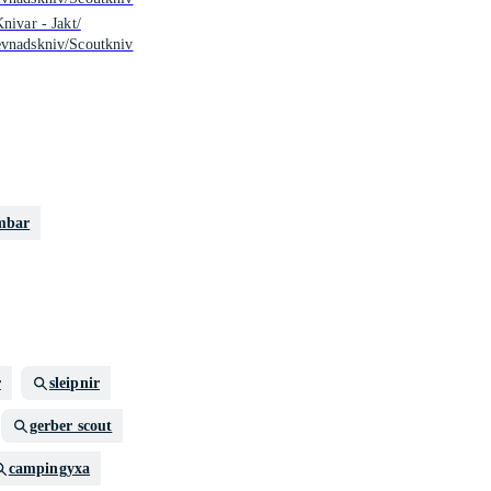
Knivar - Jakt/
evnadskniv/Scoutkniv
mbar
r
sleipnir
gerber scout
campingyxa