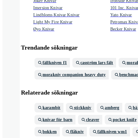
Joker Knivar
Ironside Kniva
Imersion Knivar
101 Inc. Kniva
Lindbloms Knivar Knivar
Yato Knivar
Light My Fire Knivar
Petromax Kniv
Øyo Knivar
Becker Knivar
Trendande sökningar
fällkniven f1
casström lars fält
morak
morakniv companion heavy duty
benchmad
Relaterade sökningar
karambit
stickkniv
amberg
bä
knivar för barn
cleaver
pocket knife
bokken
flåkniv
fällkniven wm1