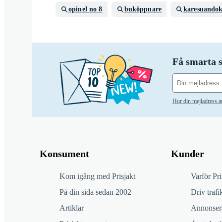
opinel no 8
buköppnare
karesuandok
Få smarta s
Hur din mejladress 
Konsument
Kunder
Kom igång med Prisjakt
Varför Pri
På din sida sedan 2002
Driv trafik
Artiklar
Annonsera