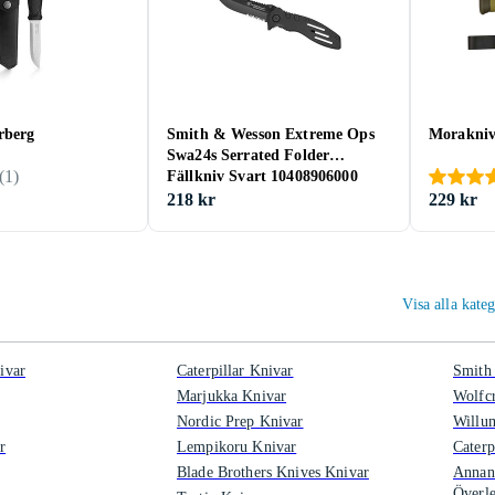
rberg
Smith & Wesson Extreme Ops
Morakniv
Swa24s Serrated Folder
(
1
)
Fällkniv Svart 10408906000
218 kr
229 kr
Visa alla kat
var
Caterpillar Knivar
Smith
Marjukka Knivar
Wolfcr
Nordic Prep Knivar
Willu
r
Lempikoru Knivar
Caterp
Blade Brothers Knives Knivar
Annan 
Överl