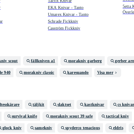
r
Tactix Knivar
5etta 
r
EKA Knivar - Tanto
Överl
Umarex Knivar - Tanto
ar
Schrade Fickkniv
Casström Fickkniv
niv scout
fällkniven a1
morakniv garberg
gerber ar
e 940
morakniv classic
karesuando
Visa mer
ltesskärare
täljkit
slaktset
kastknivar
cs kniva
survival knife
morakniv scout 39 safe
tactical kniv
glock kniv
samekniv
spyderco tenacious
eldris