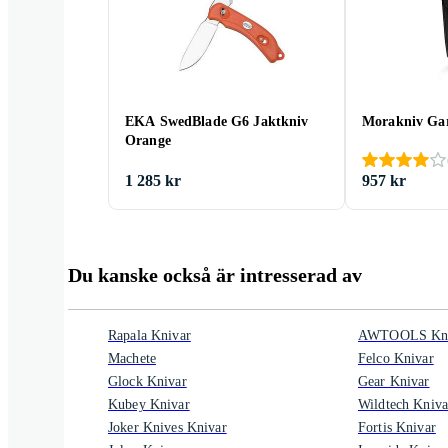
EKA SwedBlade G6 Jaktkniv
Morakniv Ga
Orange
1 285 kr
957 kr
Du kanske också är intresserad av
Rapala Knivar
AWTOOLS Kni
Machete
Felco Knivar
Glock Knivar
Gear Knivar
Kubey Knivar
Wildtech Kniva
Joker Knives Knivar
Fortis Knivar