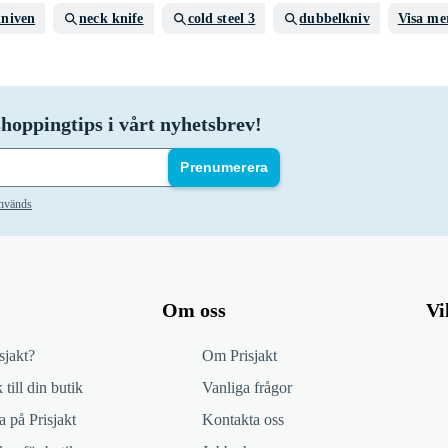
niven
neck knife
cold steel 3
dubbelkniv
Visa me
hoppingtips i vårt nyhetsbrev!
Prenumerera
används
Om oss
Vi
sjakt?
Om Prisjakt
 till din butik
Vanliga frågor
 på Prisjakt
Kontakta oss