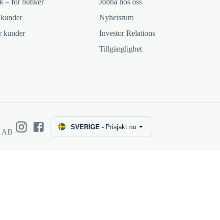
k – för butiker
Jobba hos oss
 kunder
Nyhetsrum
ör kunder
Investor Relations
Tillgänglighet
SVERIGE
-
Prisjakt.nu
e AB