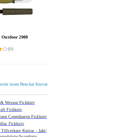
 Outdoor 2000
EKA Swingblade G3
Mora
(
6
)
(
3
)
1 199 kr
197 
egorier inom Beuchat Knivar
 & Wesson Fickkniv
aft Fickkniv
msen Copenhagen Fickkniv
illar Fickkniv
Tillverkare Knivar - Jakt/
evnadskniv/Scoutkniv