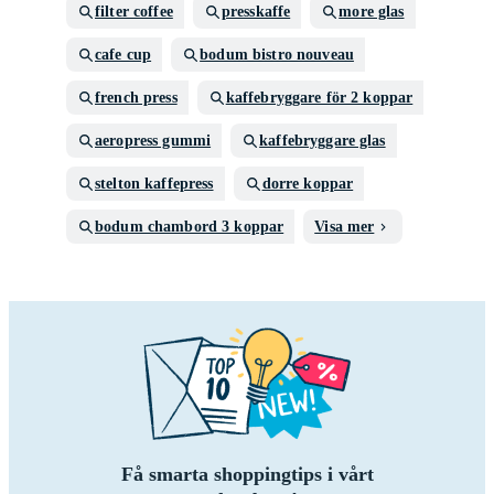
filter coffee
presskaffe
more glas
cafe cup
bodum bistro nouveau
french press
kaffebryggare för 2 koppar
aeropress gummi
kaffebryggare glas
stelton kaffepress
dorre koppar
bodum chambord 3 koppar
Visa mer
Få smarta shoppingtips i vårt