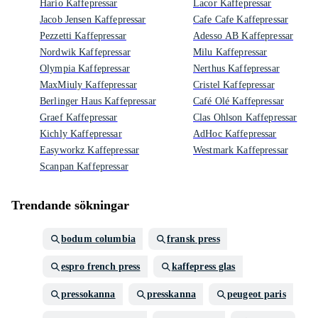
Hario Kaffepressar
Lacor Kaffepressar
Jacob Jensen Kaffepressar
Cafe Cafe Kaffepressar
Pezzetti Kaffepressar
Adesso AB Kaffepressar
Nordwik Kaffepressar
Milu Kaffepressar
Olympia Kaffepressar
Nerthus Kaffepressar
MaxMiuly Kaffepressar
Cristel Kaffepressar
Berlinger Haus Kaffepressar
Café Olé Kaffepressar
Graef Kaffepressar
Clas Ohlson Kaffepressar
Kichly Kaffepressar
AdHoc Kaffepressar
Easyworkz Kaffepressar
Westmark Kaffepressar
Scanpan Kaffepressar
Trendande sökningar
bodum columbia
fransk press
espro french press
kaffepress glas
pressokanna
presskanna
peugeot paris