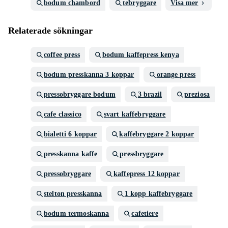
bodum chambord
tebryggare
Visa mer
Relaterade sökningar
coffee press
bodum kaffepress kenya
bodum presskanna 3 koppar
orange press
pressobryggare bodum
3 brazil
preziosa
cafe classico
svart kaffebryggare
bialetti 6 koppar
kaffebryggare 2 koppar
presskanna kaffe
pressbryggare
pressobryggare
kaffepress 12 koppar
stelton presskanna
1 kopp kaffebryggare
bodum termoskanna
cafetiere