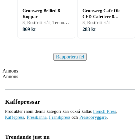
Grunwerg Bellied 8
Grunwerg Cafe Ole
Koppar
CFD Cafetiere 8
8, Rostfritt stål, Termoskanna
Koppar
8, Rostfritt stål
869 kr
283 kr
Rapportera fel
Annons
Annons
Kaffepressar
Produkter inom denna kategori kan också kallas
French Press
,
Kaffepress
,
Presskanna
,
Franskpress
och
Pressobryggare
.
Trendande just nu