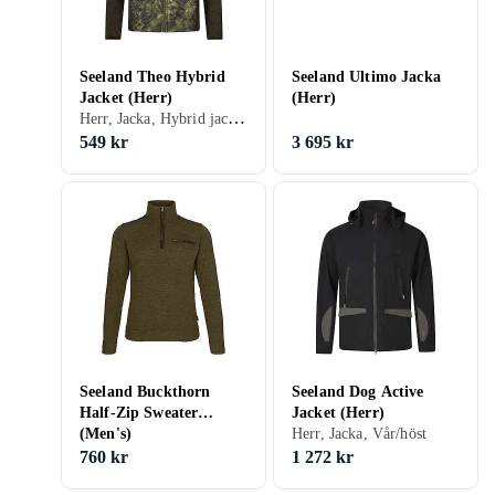
Seeland Theo Hybrid
Seeland Ultimo Jacka
Jacket (Herr)
(Herr)
Herr, Jacka, Hybrid jacka, Fleecetröja, Fleece
549 kr
3 695 kr
Seeland Buckthorn
Seeland Dog Active
Half-Zip Sweater
Jacket (Herr)
(Men's)
Herr, Jacka, Vår/höst
760 kr
1 272 kr