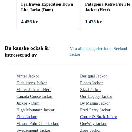
Fjällräven Expedition Down
Patagonia Retro Pile Flee
Lite Jacka (Dam)
Jacket (Herr)
4 456 kr
1 475 kr
Du kanske också är
Visa alla kategorier inom Seeland
intresserad av
Jackor
Vinter Jackor
Desigual Jackor
Didriksons Jackor
Pieces Jackor
Vinter Jackor - Herr
Zizzi Jackor
Canada Goose Jackor
Our Legacy Jackor
Jackor - Dam
By Malina Jackor
High Mountain Jackor
Fred Perry Jackor
Zink Jackor
Cutter & Buck Jackor
Vinson Polo Club Jackor
OneWay Jackor
Swedemount Jackor
Zoey Jackor