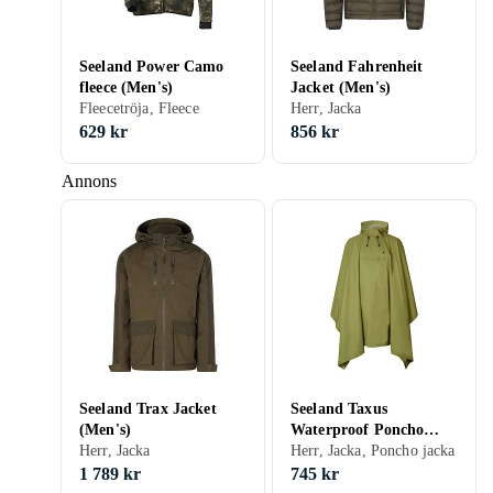
Seeland Power Camo
Seeland Fahrenheit
fleece (Men's)
Jacket (Men's)
Fleecetröja, Fleece
Herr, Jacka
629 kr
856 kr
Annons
Seeland Trax Jacket
Seeland Taxus
(Men's)
Waterproof Poncho
Herr, Jacka
(Herr)
Herr, Jacka, Poncho jacka
1 789 kr
745 kr