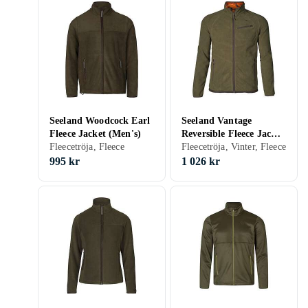
Seeland Woodcock Earl
Seeland Vantage
Fleece Jacket (Men's)
Reversible Fleece Jacket
Fleecetröja, Fleece
(Herr)
Fleecetröja, Vinter, Fleece
995 kr
1 026 kr