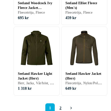
Seeland Woodcock Ivy
Seeland Elliot Fleece
Fleece Jacket
(Men's)
(Women's)
Fleecetröja, Fleece
Fleecetröja, Fleece
695 kr
459 kr
Seeland Hawker Light
Seeland Hawker Jacket
Jacket (Herr)
(Herr)
Herr, Jacka, Vår/höst, Polyester
Fleecetröja, Nylon/Polyamid, Polyester, Fleece, Elastan/Spandex/Lycra
1 318 kr
649 kr
1
2