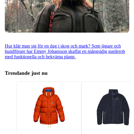
Hur klär man sig för en dag i skog och mark? Som jägare och
hundförare har Emmy Johansson skaffat en mångsidig garderob
med funktionella och bekväma plagg.
Trendande just nu