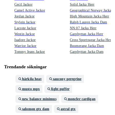
Cecil Jackor
Solid Jacka Herr
Camel Active Jackor
Geographical Norway Jacka H
Jordan Jackor
High Mountain Jacka Herr
Stylein Jackor
Ralph Lauren Jacka Dam
Lacoste Jackor
NN.07 Jacka Herr
Westin Jackor
Garphyttan Jacka Herr
Isadore Jackor
Cross Sportswear Jacka Herr
Warrior Jackor
Boomerang Jacka Dam
Tommy Jeans Jackor
Garphyttan Jacka Dam
Trendande sökningar
härkila heat
saucony peregrine
musto mpx
light puffer
new balance minimus
moncler cardigan
salomon gtx dam
astral gtx