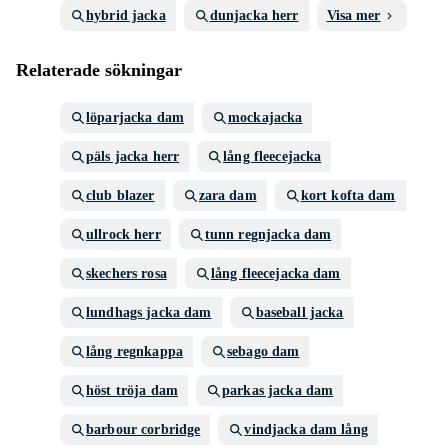
hybrid jacka
dunjacka herr
Visa mer
Relaterade sökningar
löparjacka dam
mockajacka
päls jacka herr
lång fleecejacka
club blazer
zara dam
kort kofta dam
ullrock herr
tunn regnjacka dam
skechers rosa
lång fleecejacka dam
lundhags jacka dam
baseball jacka
lång regnkappa
sebago dam
höst tröja dam
parkas jacka dam
barbour corbridge
vindjacka dam lång