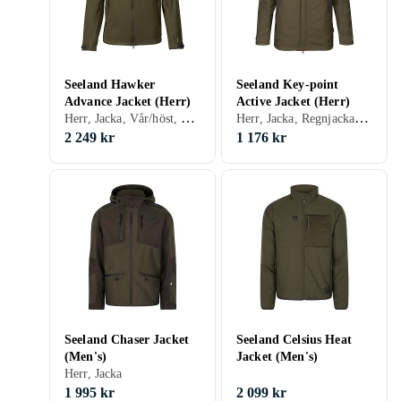
Seeland Hawker
Seeland Key-point
Advance Jacket (Herr)
Active Jacket (Herr)
Herr, Jacka, Vår/höst, Polyester, Fleece
Herr, Jacka, Regnjacka, Vår/höst, Bomull, Polyester, Polyuretan/PU
2 249 kr
1 176 kr
Seeland Chaser Jacket
Seeland Celsius Heat
(Men's)
Jacket (Men's)
Herr, Jacka
1 995 kr
2 099 kr