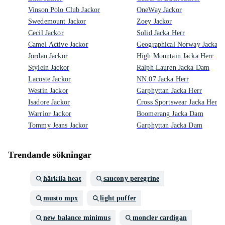
Vinson Polo Club Jackor
OneWay Jackor
Swedemount Jackor
Zoey Jackor
Cecil Jackor
Solid Jacka Herr
Camel Active Jackor
Geographical Norway Jacka H
Jordan Jackor
High Mountain Jacka Herr
Stylein Jackor
Ralph Lauren Jacka Dam
Lacoste Jackor
NN.07 Jacka Herr
Westin Jackor
Garphyttan Jacka Herr
Isadore Jackor
Cross Sportswear Jacka Herr
Warrior Jackor
Boomerang Jacka Dam
Tommy Jeans Jackor
Garphyttan Jacka Dam
Trendande sökningar
härkila heat
saucony peregrine
musto mpx
light puffer
new balance minimus
moncler cardigan