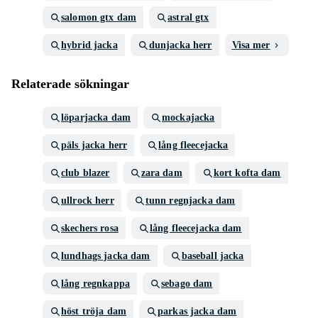
salomon gtx dam
astral gtx
hybrid jacka
dunjacka herr
Visa mer
Relaterade sökningar
löparjacka dam
mockajacka
päls jacka herr
lång fleecejacka
club blazer
zara dam
kort kofta dam
ullrock herr
tunn regnjacka dam
skechers rosa
lång fleecejacka dam
lundhags jacka dam
baseball jacka
lång regnkappa
sebago dam
höst tröja dam
parkas jacka dam