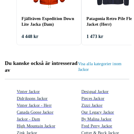
Fjällräven Expedition Down
Patagonia Retro Pile Flee
Lite Jacka (Dam)
Jacket (Herr)
4 448 kr
1 473 kr
Du kanske också är intresserad
Visa alla kategorier inom
av
Jackor
Vinter Jackor
Desigual Jackor
Didriksons Jackor
Pieces Jackor
Vinter Jackor - Herr
Zizzi Jackor
Canada Goose Jackor
Our Legacy Jackor
Jackor - Dam
By Malina Jackor
High Mountain Jackor
Fred Perry Jackor
Zink Jackor
Cutter & Buck Jackor