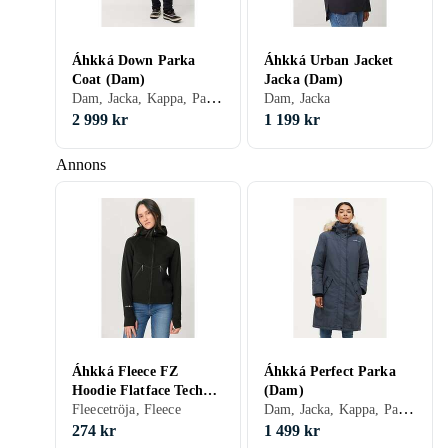
Áhkká Down Parka
Áhkká Urban Jacket
Coat (Dam)
Jacka (Dam)
Dam, Jacka, Kappa, Parka, Dunkappa, Vinter, Polyester
Dam, Jacka
2 999 kr
1 199 kr
Annons
Áhkká Fleece FZ
Áhkká Perfect Parka
Hoodie Flatface Tech
(Dam)
Dam, Jacka, Kappa, Parka, Vinter, Polyester, Fuskpäls
(Dam)
Fleecetröja, Fleece
274 kr
1 499 kr