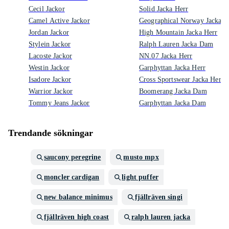
Cecil Jackor
Solid Jacka Herr
Camel Active Jackor
Geographical Norway Jacka H
Jordan Jackor
High Mountain Jacka Herr
Stylein Jackor
Ralph Lauren Jacka Dam
Lacoste Jackor
NN.07 Jacka Herr
Westin Jackor
Garphyttan Jacka Herr
Isadore Jackor
Cross Sportswear Jacka Herr
Warrior Jackor
Boomerang Jacka Dam
Tommy Jeans Jackor
Garphyttan Jacka Dam
Trendande sökningar
saucony peregrine
musto mpx
moncler cardigan
light puffer
new balance minimus
fjällräven singi
fjällräven high coast
ralph lauren jacka