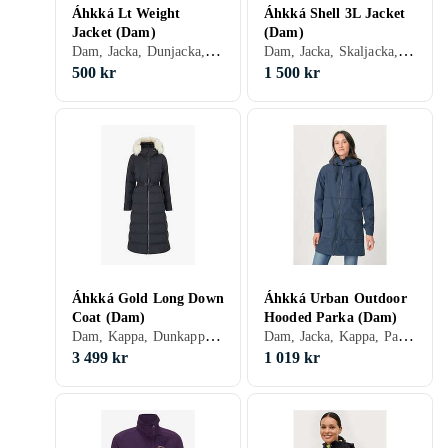
Áhkká Lt Weight
Áhkká Shell 3L Jacket
Jacket (Dam)
(Dam)
Dam, Jacka, Dunjacka, Vinter, Nylon/Polyamid, Polyester
Dam, Jacka, Skaljacka, Regnjacka, Vindjacka, Sommar, Vår/höst, Nylon/Polyamid, Polyester, Elastan/Spandex/Lycra
500 kr
1 500 kr
Áhkká Gold Long Down
Áhkká Urban Outdoor
Coat (Dam)
Hooded Parka (Dam)
Dam, Kappa, Dunkappa, Vinter, Nylon/Polyamid, Polyester, Fuskpäls
Dam, Jacka, Kappa, Parka, Vinter, Bomull, Nylon/Polyamid, Polyester, Fleece
3 499 kr
1 019 kr