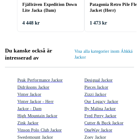
Fjällräven Expedition Down
Patagonia Retro Pile Flee
Lite Jacka (Dam)
Jacket (Herr)
4 448 kr
1 473 kr
Du kanske också är
Visa alla kategorier inom Áhkká
intresserad av
Jackor
Peak Performance Jackor
Desigual Jackor
Didriksons Jackor
Pieces Jackor
Vinter Jackor
Zizzi Jackor
Vinter Jackor - Herr
Our Legacy Jackor
Jackor - Dam
By Malina Jackor
High Mountain Jackor
Fred Perry Jackor
Zink Jackor
Cutter & Buck Jackor
Vinson Polo Club Jackor
OneWay Jackor
Swedemount Jackor
Zoey Jackor