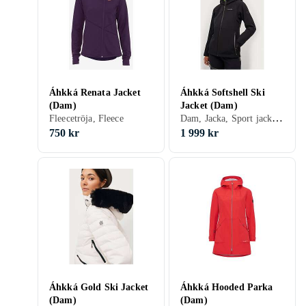
Áhkká Renata Jacket
Áhkká Softshell Ski
(Dam)
Jacket (Dam)
Dam, Jacka, Sport jacka, Skaljacka, Softshell jacka, Vinter, Sommar, Vår/höst
Fleecetröja, Fleece
750 kr
1 999 kr
Áhkká Gold Ski Jacket
Áhkká Hooded Parka
(Dam)
(Dam)