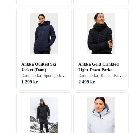
Áhkká Quilted Ski
Áhkká Gold Crinkled
Jacket (Dam)
Light Down Parka
Dam, Jacka, Sport jacka, Quiltad jacka, Vinter
Dam, Jacka, Kappa, Parka, Vinter, Nylon/Polyamid, Polyester
(Dam)
1 299 kr
2 499 kr