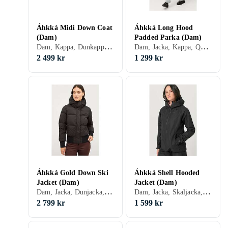
Áhkká Midi Down Coat
Áhkká Long Hood
(Dam)
Padded Parka (Dam)
Dam, Kappa, Dunkappa, Vinter, Polyester
Dam, Jacka, Kappa, Quiltad jacka, Parka, Vinter
2 499 kr
1 299 kr
Áhkká Gold Down Ski
Áhkká Shell Hooded
Jacket (Dam)
Jacket (Dam)
Dam, Jacka, Dunjacka, Sport jacka, Vinter
Dam, Jacka, Skaljacka, Vinter, Vår/höst, Nylon/Polyamid, Polyester, Elastan/Spandex/Lycra
2 799 kr
1 599 kr