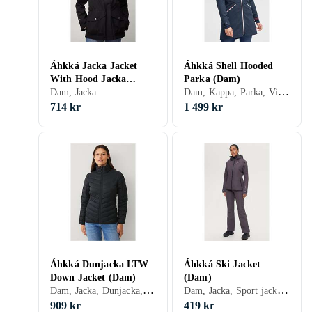
Áhkká Jacka Jacket
Áhkká Shell Hooded
With Hood Jacka
Parka (Dam)
Dam, Kappa, Parka, Vinter, Vår/höst, Polyester
(Dam)
Dam, Jacka
714 kr
1 499 kr
Áhkká Dunjacka LTW
Áhkká Ski Jacket
Down Jacket (Dam)
(Dam)
Dam, Jacka, Dunjacka, Vinter
Dam, Jacka, Sport jacka, Regnjacka, Regnkappa, Vinter, Sommar, Vår/höst, Nylon/Polyamid, Polyester, Fleece, Elastan/Spandex/Lycra, Polyuretan/PU
909 kr
419 kr