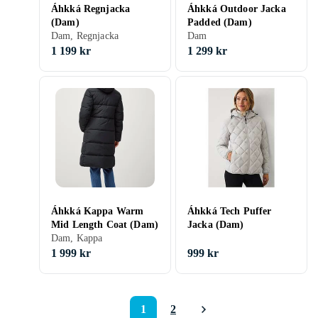
Áhkká Regnjacka
Áhkká Outdoor Jacka
(Dam)
Padded (Dam)
Dam, Regnjacka
Dam
1 199 kr
1 299 kr
Áhkká Kappa Warm
Áhkká Tech Puffer
Mid Length Coat (Dam)
Jacka (Dam)
Dam, Kappa
1 999 kr
999 kr
1
2