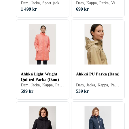
Dam, Jacka, Sport jacka, Vinter
Dam, Kappa, Parka, Vinter, Nylon/Polyamid, Polyester, Fuskpäls, Elastan/Spandex/Lycra
1 499 kr
699 kr
Áhkká Light Weight
Áhkká PU Parka (Dam)
Quilted Parka (Dam)
Dam, Jacka, Kappa, Parka, Quiltad kappa, Vinter, Polyester
Dam, Jacka, Kappa, Parka, Vinter, Polyuretan/PU
599 kr
539 kr