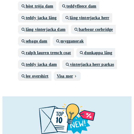
höst tröja dam
teddyfleece dam
teddy jacka lång
lång vinterjacka herr
lång vinterjacka dam
barbour corbridge
sebago dam
mygganorak
ralph lauren trench coat
dunkappa lång
teddy jacka dam
vinterjacka herr parkas
lee overshirt
Visa mer