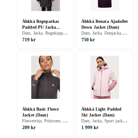
Áhkká Regnparkas
Áhkká Renata Ajadallet
Padded PU Jacka
Down Jacket (Dam)
Dam, Jacka, Regnkappa, Vinter
Dam, Jacka, Dunjacka, Vinter, Vår/höst, Nylon/Polyamid, Polyester
(Dam)
719 kr
750 kr
Áhkká Basic Fleece
Áhkká Light Padded
Jacket (Dam)
Ski Jacket (Dam)
Fleecetröja, Polyester, Fleece
Dam, Jacka, Sport jacka, Vinter
209 kr
1 999 kr