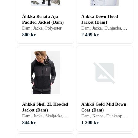
Áhkká Renata Aja
Áhkká Down Hood
Padded Jacket (Dam)
Jacket (Dam)
Dam, Jacka, Dunjacka, Vinter, Polyester
Dam, Jacka, Polyester
800 kr
2 499 kr
Áhkká Shell 2L Hooded
Áhkká Gold Mid Down
Jacket (Dam)
Coat (Dam)
Dam, Jacka, Skaljacka, Regnjacka, Vindjacka, Vinter, Vår/höst
Dam, Kappa, Dunkappa, Vinter, Nylon/Polyamid, Polyester, Fuskpäls
844 kr
1 200 kr