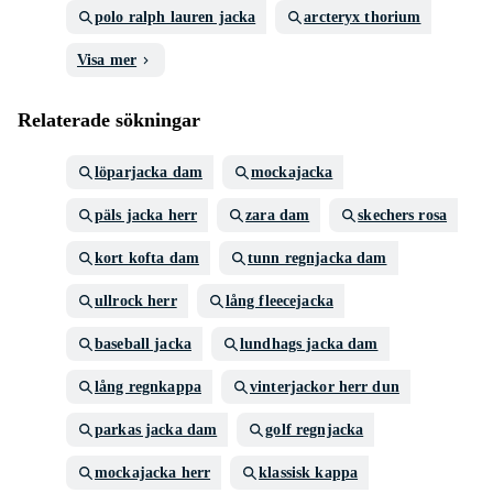
polo ralph lauren jacka
arcteryx thorium
Visa mer
Relaterade sökningar
löparjacka dam
mockajacka
päls jacka herr
zara dam
skechers rosa
kort kofta dam
tunn regnjacka dam
ullrock herr
lång fleecejacka
baseball jacka
lundhags jacka dam
lång regnkappa
vinterjackor herr dun
parkas jacka dam
golf regnjacka
mockajacka herr
klassisk kappa