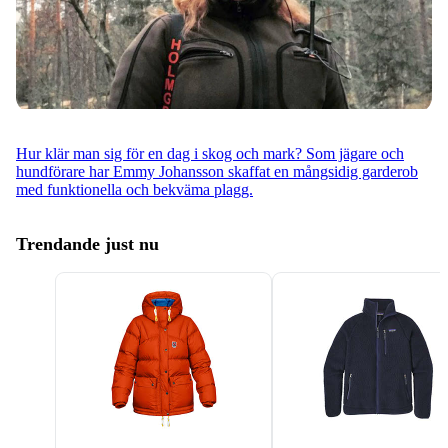
Hur klär man sig för en dag i skog och mark? Som jägare och
hundförare har Emmy Johansson skaffat en mångsidig garderob
med funktionella och bekväma plagg.
Trendande just nu