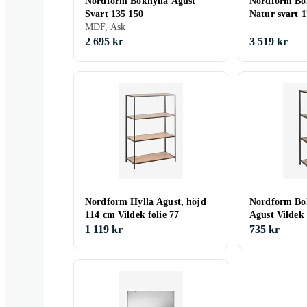
Nordform Bokhylla Agust
Nordform Bok
Svart 135 150
Natur svart 
MDF, Ask
2 695 kr
3 519 kr
Nordform Hylla Agust, höjd
Nordform Bok
114 cm Vildek folie 77
Agust Vildek 
1 119 kr
735 kr