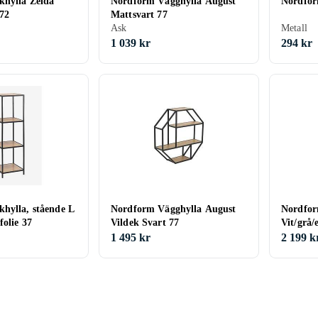
hylla Zelda
Nordform Vägghylla August
Nordfor
172
Mattsvart 77
Ask
Metall
1 039 kr
294 kr
hylla, stående L
Nordform Vägghylla August
Nordfor
folie 37
Vildek Svart 77
Vit/grå/
1 495 kr
2 199 k