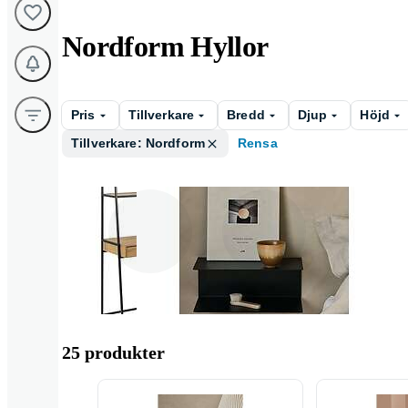
Nordform Hyllor
Pris
Tillverkare
Bredd
Djup
Höjd
Tillverkare: Nordform
Rensa
Bokhylla
Vägghylla
25 produkter