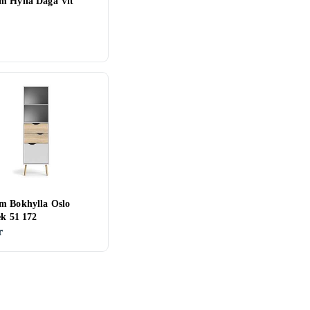
m Hylla Daga Vit
m Bokhylla Oslo
ek 51 172
r