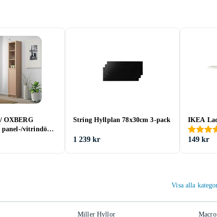
 / OXBERG
String Hyllplan 78x30cm 3-pack
IKEA Lac
panel-/vitrindörr
m
1 239 kr
149 kr
Visa alla kateg
Miller Hyllor
Macro