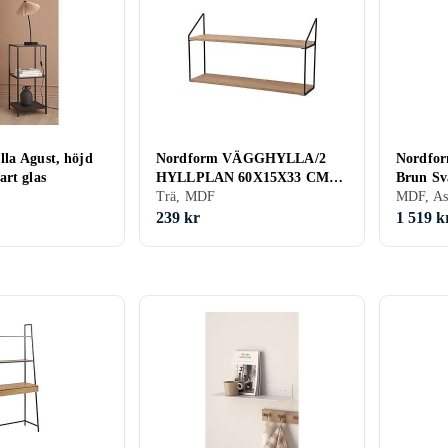
la Agust, höjd
Nordform VÄGGHYLLA/2
Nordfor
art glas
HYLLPLAN 60X15X33 CM
Brun Sv
Trä/Svart 60 33
Trä, MDF
MDF, As
239 kr
1 519 k