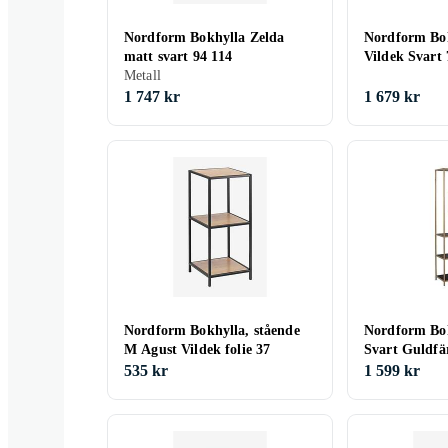
Nordform Bokhylla Zelda
Nordform Bo
matt svart 94 114
Vildek Svart 
Metall
1 747 kr
1 679 kr
Nordform Bokhylla, stående
Nordform Bo
M Agust Vildek folie 37
Svart Guldfä
535 kr
1 599 kr