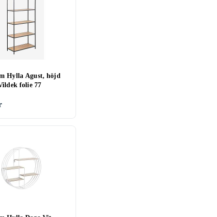
m Hylla Agust, höjd
ildek folie 77
r