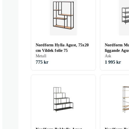
Nordform Hylla Agust, 75x20
Nordform Mul
cm Vildek folie 75
liggande Agu
Metall
melamin 114 
Ask
775 kr
1 995 kr