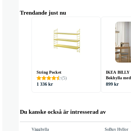
Trendande just nu
String Pocket
IKEA BILLY
(
5
)
Bokhylla med 
40x30x202 c
1 336 kr
899 kr
Du kanske också är intresserad av
Vägghylla
SoBuy Hyllor