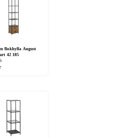
m Bokhylla August
art 42 185
k
r