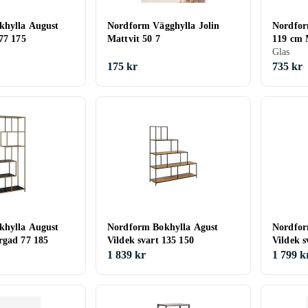
khylla August
Nordform Vägghylla Jolin
Nordfor
77 175
Mattvit 50 7
119 cm 
Glas
175 kr
735 kr
khylla August
Nordform Bokhylla Agust
Nordfor
rgad 77 185
Vildek svart 135 150
Vildek s
1 839 kr
1 799 k