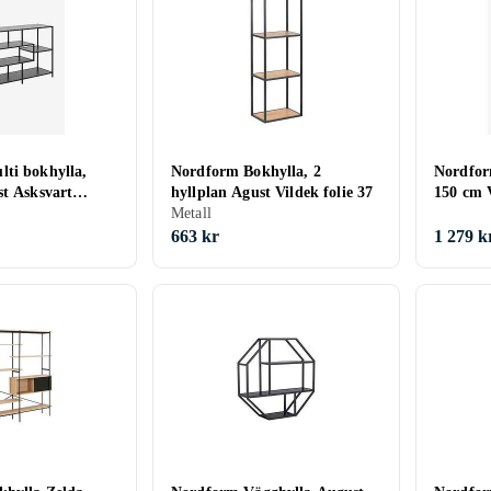
ti bokhylla,
Nordform Bokhylla, 2
Nordfor
st Asksvart
hyllplan Agust Vildek folie 37
150 cm V
78
Metall
663 kr
1 279 k