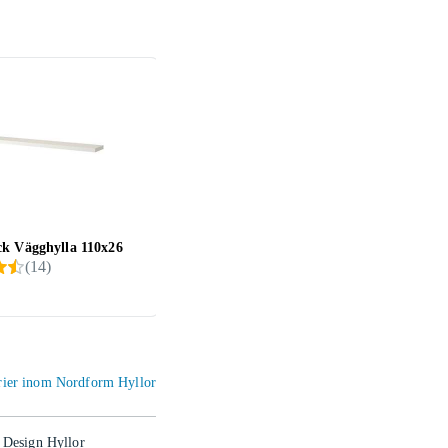
k Vägghylla 110x26
IKEA BILLY / OXBERG
IKE
(
14
)
Bokhylla med dörrar 80x30x106
Tvätt
cm
899 kr
299 
orier inom Nordform Hyllor
 Design Hyllor