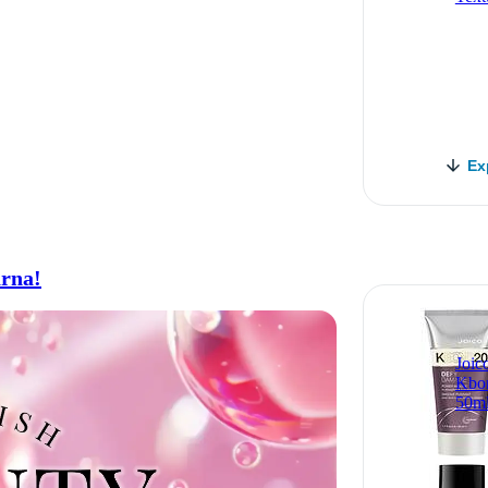
Ex
arna!
Joic
Kbo
50m