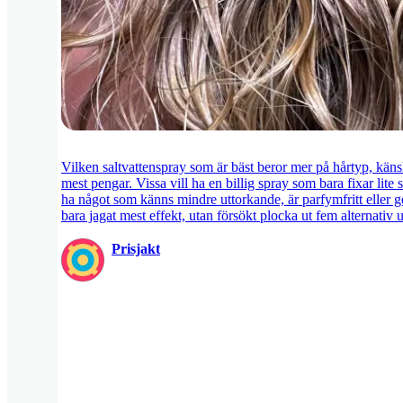
Vilken saltvattenspray som är bäst beror mer på hårtyp, kän
mest pengar. Vissa vill ha en billig spray som bara fixar lit
ha något som känns mindre uttorkande, är parfymfritt eller ger
bara jagat mest effekt, utan försökt plocka ut fem alternativ 
Prisjakt