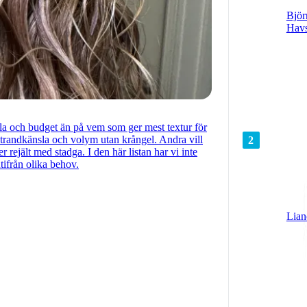
Björ
Havs
sla och budget än på vem som ger mest textur för
e strandkänsla och volym utan krångel. Andra vill
2
 rejält med stadga. I den här listan har vi inte
utifrån olika behov.
Lian