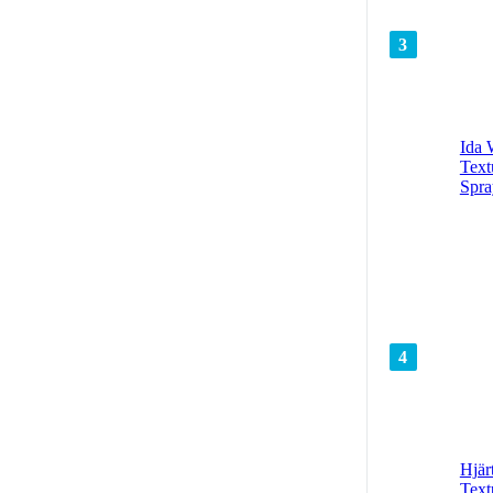
3
Ida 
Text
Spra
4
Hjär
Text