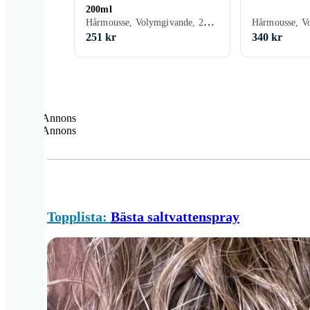
200ml
Hårmousse, Volymgivande, 200 ml/g
251 kr
340 kr
Annons
Annons
Topplista:
Bästa saltvattenspray