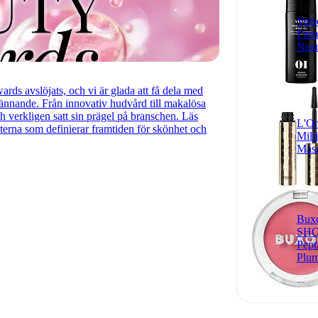
Vers
Firm
Near
rds avslöjats, och vi är glada att få dela med
rkännande. Från innovativ hudvård till makalösa
 verkligen satt sin prägel på branschen. Läs
L'Or
terna som definierar framtiden för skönhet och
Mill
Mas
Bux
SHO
Pept
Plum