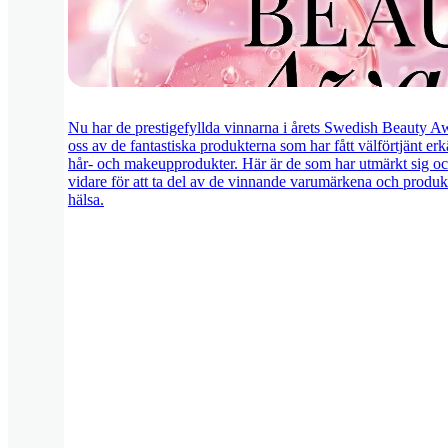
Nu har de prestigefyllda vinnarna i årets Swedish Beauty Awa
oss av de fantastiska produkterna som har fått välförtjänt e
hår- och makeupprodukter. Här är de som har utmärkt sig och
vidare för att ta del av de vinnande varumärkena och produk
hälsa.