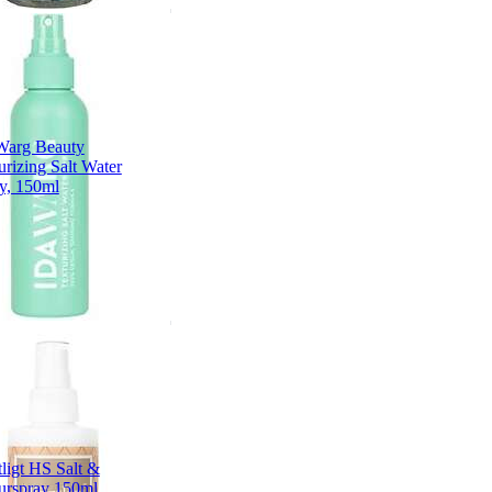
Warg Beauty
urizing Salt Water
y, 150ml
tligt HS Salt &
urspray 150ml