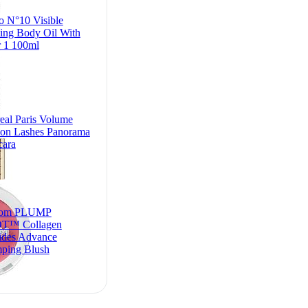
o N°10 Visible
ing Body Oil With
 1 100ml
eal Paris Volume
ion Lashes Panorama
cara
om PLUMP
T™ Collagen
ides Advance
ping Blush