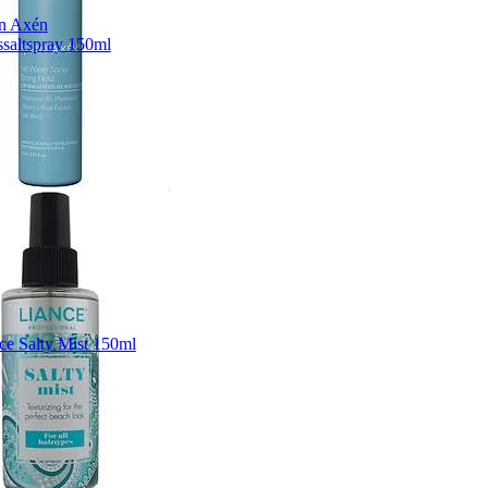
n Axén
saltspray 150ml
ce Salty Mist 150ml