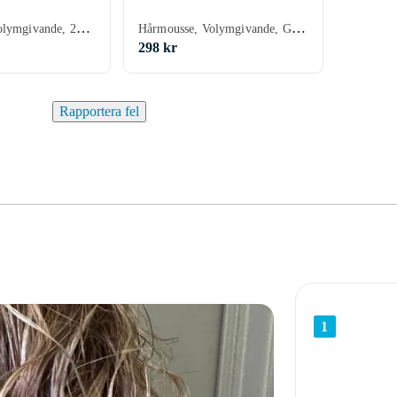
Hårmousse, Volymgivande, 200 ml/g
Hårmousse, Volymgivande, Glansgivande, 210 ml/g, Solskydd
298 kr
Rapportera fel
1