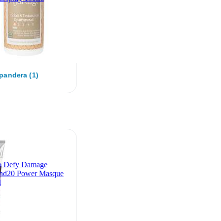
pandera (1)
o Defy Damage
nd20 Power Masque
l