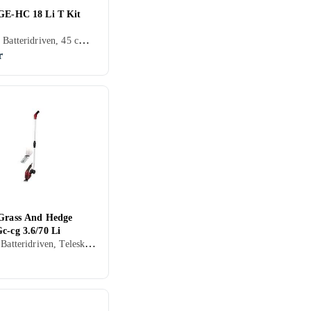
 GE-HC 18 Li T Kit
Häcksax, Batteridriven, 45 cm, Teleskoprör
r
 Grass And Hedge
c-cg 3.6/70 Li
Grässax, Batteridriven, Teleskoprör