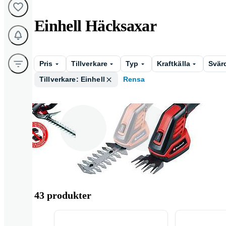
Einhell Häcksaxar
Pris
Tillverkare
Typ
Kraftkälla
Svär
Tillverkare: Einhell
Rensa
Häcksax
Grässax
43 produkter