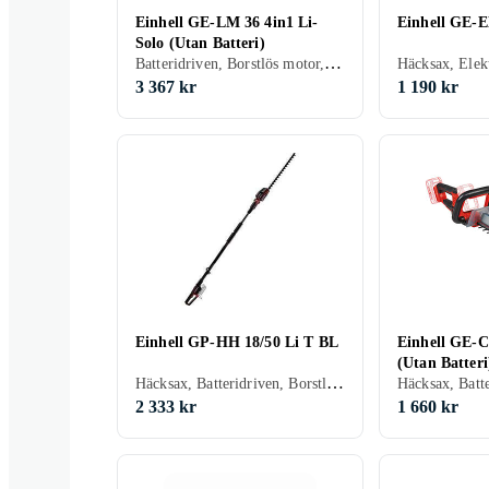
Einhell GE-LM 36 4in1 Li-
Einhell GE-
Solo (Utan Batteri)
Batteridriven, Borstlös motor, Teleskoprör
Häcksax, Elek
3 367 kr
1 190 kr
Einhell GP-HH 18/50 Li T BL
Einhell GE-C
(Utan Batteri
Häcksax, Batteridriven, Borstlös motor, Teleskoprör
Häcksax, Batt
2 333 kr
1 660 kr