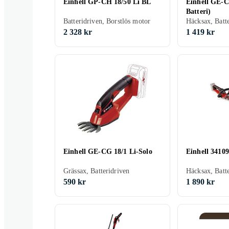
Einhell GP-CH 18/50 Li BL
Einhell GE-C
Batteri)
Batteridriven, Borstlös motor
Häcksax, Batt
2 328 kr
1 419 kr
Einhell GE-CG 18/1 Li-Solo
Einhell 3410
Grässax, Batteridriven
590 kr
1 890 kr