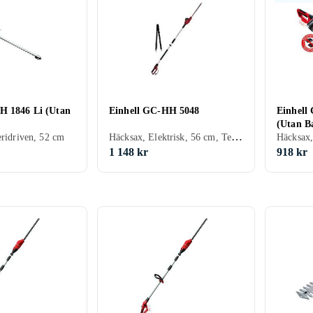
H 1846 Li (Utan
Einhell GC-HH 5048
Einhell
(Utan Ba
Häcksax, Elektrisk, 56 cm, Teleskoprör
eridriven, 52 cm
Häcksax,
1 148 kr
918 kr