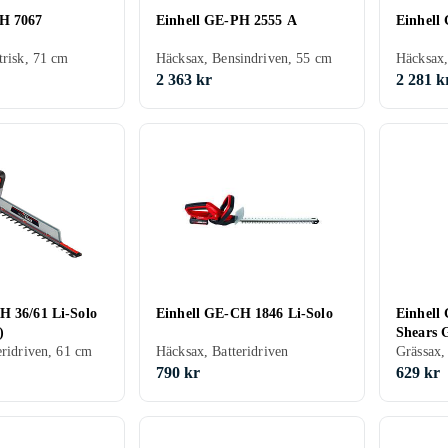
EH 7067
Einhell GE-PH 2555 A
Einhell
trisk, 71 cm
Häcksax, Bensindriven, 55 cm
2 363 kr
2 281 k
H 36/61 Li-Solo
Einhell GE-CH 1846 Li-Solo
Einhell
)
Shears G
eridriven, 61 cm
Häcksax, Batteridriven
790 kr
629 kr