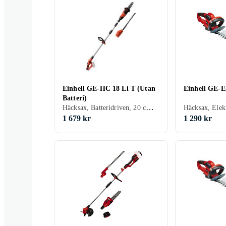
Einhell GE-HC 18 Li T (Utan
Einhell GE-
Batteri)
Häcksax, Batteridriven, 20 cm, Teleskoprör
Häcksax, Elek
1 679 kr
1 290 kr