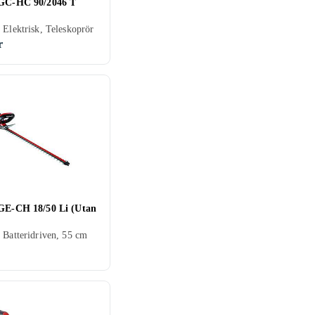
 GC-HC 90/2046 T
 Elektrisk, Teleskoprör
r
 GE-CH 18/50 Li (Utan
 Batteridriven, 55 cm