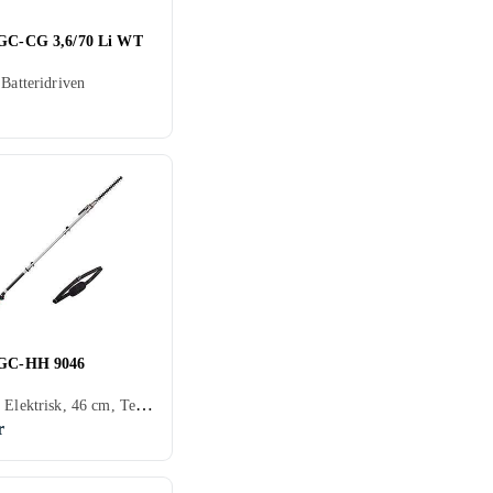
 GC-CG 3,6/70 Li WT
 Batteridriven
 GC-HH 9046
Häcksax, Elektrisk, 46 cm, Teleskoprör
r