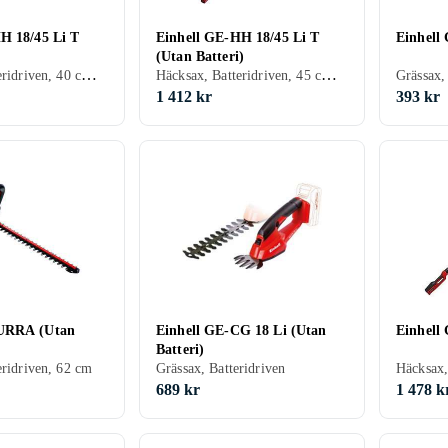
H 18/45 Li T
Einhell GE-HH 18/45 Li T
Einhell
(Utan Batteri)
Häcksax, Batteridriven, 40 cm, Teleskoprör
Häcksax, Batteridriven, 45 cm, Teleskoprör
Grässax,
1 412 kr
393 kr
URRA (Utan
Einhell GE-CG 18 Li (Utan
Einhell
Batteri)
eridriven, 62 cm
Grässax, Batteridriven
689 kr
1 478 k