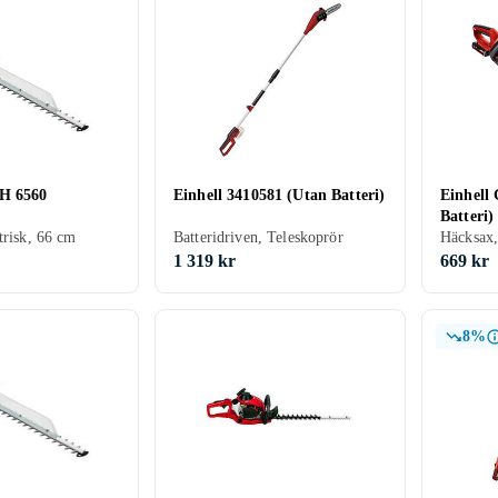
EH 6560
Einhell 3410581 (Utan Batteri)
Einhell
Batteri)
trisk, 66 cm
Batteridriven, Teleskoprör
Häcksax,
1 319 kr
669 kr
8%