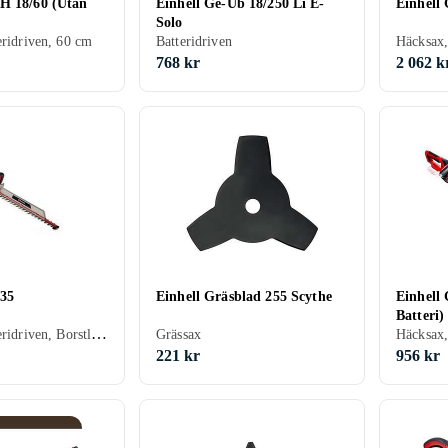
H 18/60 (Utan
Einhell Ge-Ub 18/250 Li E-
Einhell
Solo
eridriven, 60 cm
Batteridriven
Häcksax,
768 kr
2 062 k
935
Einhell Gräsblad 255 Scythe
Einhell
Batteri)
Häcksax, Batteridriven, Borstlös motor
Grässax
Häcksax,
221 kr
956 kr