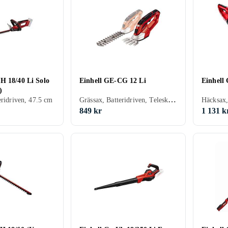
H 18/40 Li Solo
Einhell GE-CG 12 Li
Einhell
)
Grässax, Batteridriven, Teleskoprör
eridriven, 47.5 cm
Häcksax,
849 kr
1 131 k