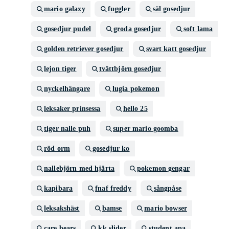
mario galaxy
fuggler
säl gosedjur
gosedjur pudel
groda gosedjur
soft lama
golden retriever gosedjur
svart katt gosedjur
lejon tiger
tvättbjörn gosedjur
nyckelhängare
lugia pokemon
leksaker prinsessa
hello 25
tiger nalle puh
super mario goomba
röd orm
gosedjur ko
nallebjörn med hjärta
pokemon gengar
kapibara
fnaf freddy
sångpåse
leksakshäst
bamse
mario bowser
care bears
kk slider
student apa