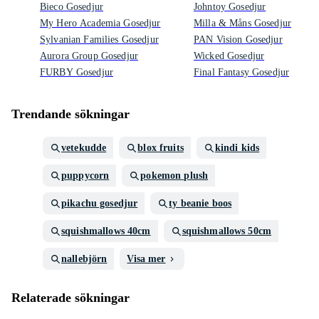
Bieco Gosedjur
Johntoy Gosedjur
My Hero Academia Gosedjur
Milla & Måns Gosedjur
Sylvanian Families Gosedjur
PAN Vision Gosedjur
Aurora Group Gosedjur
Wicked Gosedjur
FURBY Gosedjur
Final Fantasy Gosedjur
Trendande sökningar
vetekudde
blox fruits
kindi kids
puppycorn
pokemon plush
pikachu gosedjur
ty beanie boos
squishmallows 40cm
squishmallows 50cm
nallebjörn
Visa mer
Relaterade sökningar