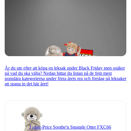
Är du ute efter att köpa en leksak under Black Friday men osäker
på vad du ska välja? Nedan hittar du listan på de fem mest
populära kategorierna under förra årets rea och förslag på leksaker
att spana in det här året!
Fisher-Price Soothe'n Snuggle Otter FXC66