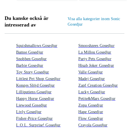
Du kanske också är
Visa alla kategorier inom Sonic
intresserad av
Gosedjur
Squishmallows Gosedjur
Smooshzees Gosedjur
Bamse Gosedjur
La Millou Gosedjur
Snobben Gosedjur
Party Pets Gosedjur
Barbie Gosedjur
Hisab Joker Gosedjur
Toy Story Gosedjur
Valle Gosedjur
Littlest Pet Shop Gosedjur
Madej Gosedjur
Konges Slöjd Gosedjur
Zapf Creation Gosedjur
Lilliputiens Gosedjur
Lucky Gosedjur
Happy Horse Gosedjur
Petite&Mars Gosedjur
Liewood Gosedjur
Zopa Gosedjur
Livly Gosedjur
Hape Gosedjur
Fisher-Price Gosedjur
Flow Gosedjur
L.O.L. Surprise! Gosedjur
Crayola Gosedjur