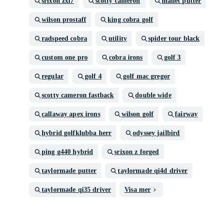
srixon zxi7
scotty cameron
mallet putter
wilson prostaff
king cobra golf
radspeed cobra
utility
spider tour black
custom one pro
cobra irons
golf 3
regular
golf 4
golf mac gregor
scotty cameron fastback
double wide
callaway apex irons
wilson golf
fairway
hybrid golfklubba herr
odyssey jailbird
ping g440 hybrid
srixon z forged
taylormade putter
taylormade qi4d driver
taylormade qi35 driver
Visa mer