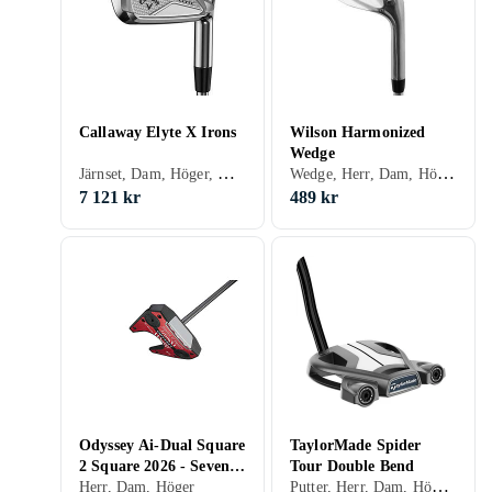
Callaway Elyte X Irons
Wilson Harmonized
Wedge
Järnset, Dam, Höger, Vänster
Wedge, Herr, Dam, Höger, Vänster, Stålskaft
7 121 kr
489 kr
Odyssey Ai-Dual Square
TaylorMade Spider
2 Square 2026 - Seven
Tour Double Bend
Putter, Herr, Dam, Höger, Vänster, Stålskaft
Putter
Herr, Dam, Höger