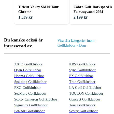
Titleist Vokey SM10 Tour
Cobra Golf Darkspeed M
Chrome
Fairwaywood 2024
1 539 kr
2 199 kr
Du kanske också är
Visa alla kategorier inom
intresserad av
Golfklubbor - Dam
XXIO Golfklubbor
KBS Golfklubbor
Open Golfklubbor
Sync Golfklubbor
Honma Golfklubbor
FX Golfklubbor
Spalding Golfklubbor
True Golfklubbor
PXG Golfklubbor
LA Golf Golfklubbor
SeeMore Golfklubbor
TOULON Golfklubbor
Scotty Cameron Golfklubbor
Concept Golfklubbor
Signature Golfklubbor
Tour Golfklubbor
Bel-Air Golfklubbor
Scotty Golfklubbor