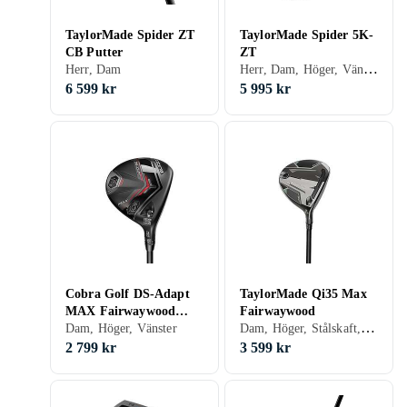
TaylorMade Spider ZT
TaylorMade Spider 5K-
CB Putter
ZT
Herr, Dam, Höger, Vänster
Herr, Dam
6 599 kr
5 995 kr
Cobra Golf DS-Adapt
TaylorMade Qi35 Max
MAX Fairwaywood
Fairwaywood
Dam, Höger, Stålskaft, Grafitskaft
(custom)
Dam, Höger, Vänster
2 799 kr
3 599 kr