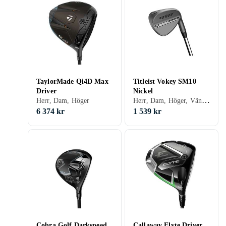
TaylorMade Qi4D Max
Titleist Vokey SM10
Driver
Nickel
Herr, Dam, Höger, Vänster, Stålskaft
Herr, Dam, Höger
6 374 kr
1 539 kr
Cobra Golf Darkspeed
Callaway Elyte Driver