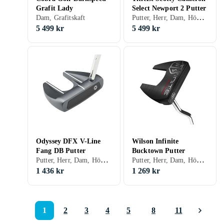
Grafit Lady
Select Newport 2 Putter
Putter, Herr, Dam, Höger, Vänster, Stålskaft
Dam, Grafitskaft
5 499 kr
5 499 kr
Odyssey DFX V-Line
Wilson Infinite
Fang DB Putter
Bucktown Putter
Putter, Herr, Dam, Höger, Stålskaft
Putter, Herr, Dam, Höger, Vänster, Stålskaft
1 436 kr
1 269 kr
1
2
3
4
5
8
11