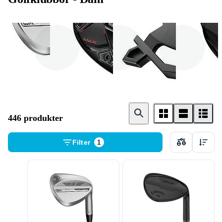
Wedge
Fairway Wood
Putter
446 produkter
Filter
1