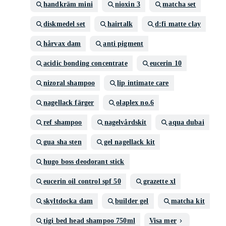
handkräm mini
nioxin 3
matcha set
diskmedel set
hairtalk
d:fi matte clay
hårvax dam
anti pigment
acidic bonding concentrate
eucerin 10
nizoral shampoo
lip intimate care
nagellack färger
olaplex no.6
ref shampoo
nagelvårdskit
aqua dubai
gua sha sten
gel nagellack kit
hugo boss deodorant stick
eucerin oil control spf 50
grazette xl
skyltdocka dam
builder gel
matcha kit
tigi bed head shampoo 750ml
Visa mer