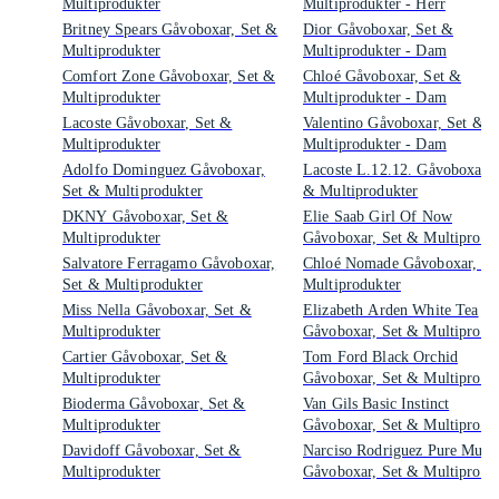
Multiprodukter
Multiprodukter - Herr
Britney Spears Gåvoboxar, Set &
Dior Gåvoboxar, Set &
Multiprodukter
Multiprodukter - Dam
Comfort Zone Gåvoboxar, Set &
Chloé Gåvoboxar, Set &
Multiprodukter
Multiprodukter - Dam
Lacoste Gåvoboxar, Set &
Valentino Gåvoboxar, Set &
Multiprodukter
Multiprodukter - Dam
Adolfo Dominguez Gåvoboxar,
Lacoste L.12.12. Gåvoboxar, 
Set & Multiprodukter
& Multiprodukter
DKNY Gåvoboxar, Set &
Elie Saab Girl Of Now
Multiprodukter
Gåvoboxar, Set & Multiprodu
Salvatore Ferragamo Gåvoboxar,
Chloé Nomade Gåvoboxar, Se
Set & Multiprodukter
Multiprodukter
Miss Nella Gåvoboxar, Set &
Elizabeth Arden White Tea
Multiprodukter
Gåvoboxar, Set & Multiprodu
Cartier Gåvoboxar, Set &
Tom Ford Black Orchid
Multiprodukter
Gåvoboxar, Set & Multiprodu
Bioderma Gåvoboxar, Set &
Van Gils Basic Instinct
Multiprodukter
Gåvoboxar, Set & Multiprodu
Davidoff Gåvoboxar, Set &
Narciso Rodriguez Pure Musc
Multiprodukter
Gåvoboxar, Set & Multiprodu