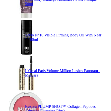
50ml
Verso N°10 Visible Firming Body Oil With Near
1 100ml
L'Oreal Paris Volume Million Lashes Panorama
Mascara
Buxom PLUMP SHOT™ Collagen Peptides
Advance Plumping Blush