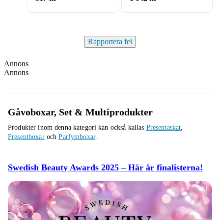
Kroppsspray)
Rapportera fel
Annons
Annons
Gåvoboxar, Set & Multiprodukter
Produkter inom denna kategori kan också kallas
Presentaskar
,
Presentboxar
och
Parfymboxar
.
Swedish Beauty Awards 2025 – Här är finalisterna!