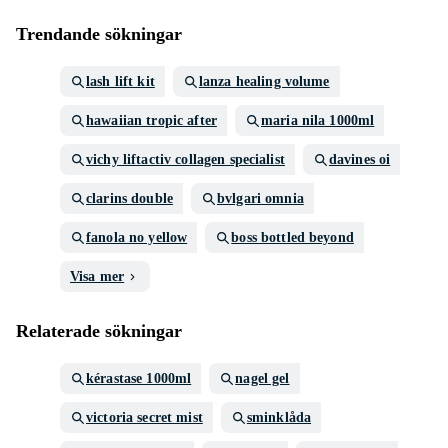
Trendande sökningar
lash lift kit
lanza healing volume
hawaiian tropic after
maria nila 1000ml
vichy liftactiv collagen specialist
davines oi
clarins double
bvlgari omnia
fanola no yellow
boss bottled beyond
Visa mer
Relaterade sökningar
kérastase 1000ml
nagel gel
victoria secret mist
sminklåda