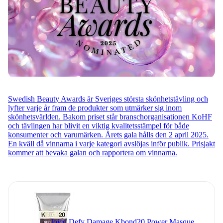
Swedish Beauty Awards är Sveriges största skönhetstävling och
lyfter varje år fram de produkter som utmärker sig inom
skönhetsvärlden. Bakom priset står branschorganisationen KoHF
och tävlingen har blivit en viktig kvalitetsstämpel för både
konsumenter och varumärken. Årets gala hålls den 2 april 2025.
En kväll då vinnarna i varje kategori avslöjas inför publik. Prisjakt
kommer att bevaka galan och rapportera om vinnarna.
Joico Defy Damage Kbond20 Power Masque