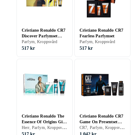
Cristiano Ronaldo CR7
Cristiano Ronaldo CR7
Discover Parfymset
Fearless Parfymset
400ml
Parfym, Kroppsvård
Parfym, Kroppsvård
517 kr
517 kr
Cristiano Ronaldo The
Cristiano Ronaldo CR7
Essence Of Origins Gift
Game On Presentset
Herr, Parfym, Kroppsvård
CR7, Parfym, Kroppsvård
Set för män
(100ml EDT Spray,
150ml Duschgel, 150ml
517 kr
1 042 kr