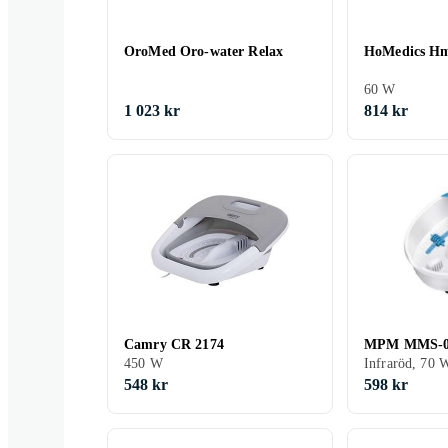
OroMed Oro-water Relax
HoMedics Hm
60 W
1 023 kr
814 kr
Camry CR 2174
MPM MMS-
450 W
Infraröd, 70 
548 kr
598 kr