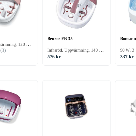
Beurer FB 35
Bomann
Infraröd, Uppvärmning, 120 W, 3
Lanaform
MPM
Mesko
ProfiC
Infraröd, Uppvärmning, 140 W, 3
(
3
)
90 W, 3
576 kr
337 kr