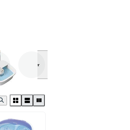
Visa mer
Image
ics
Botti