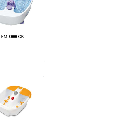
 FM 8000 CB
are
Sencor