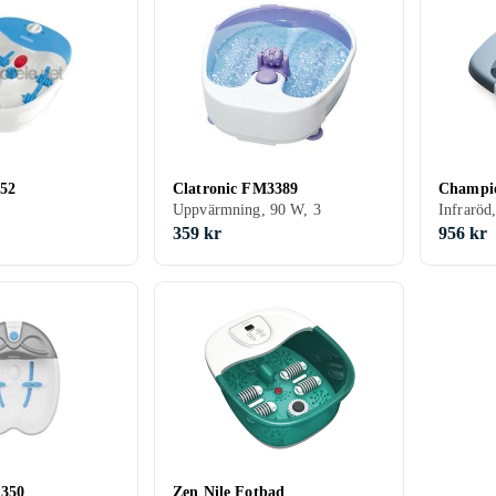
52
Clatronic FM3389
Champi
Uppvärmning, 90 W, 3
Infrarö
359 kr
956 kr
 350
Zen Nile Fotbad