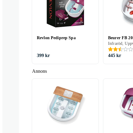
Revlon Pediprep Spa
Beurer FB 20
Camry
Champion
Clatronic
399 kr
445 kr
Annons
Zenkuru