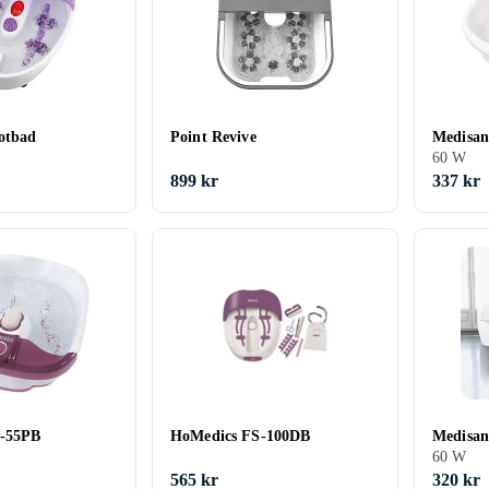
fotbad
Point Revive
Medisan
60 W
899 kr
337 kr
-55PB
HoMedics FS-100DB
Medisan
60 W
565 kr
320 kr