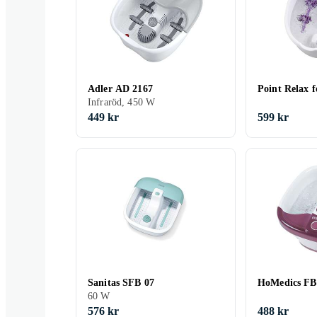
Adler AD 2167
Point Relax 
Infraröd, 450 W
449 kr
599 kr
Sanitas SFB 07
HoMedics FB
60 W
576 kr
488 kr