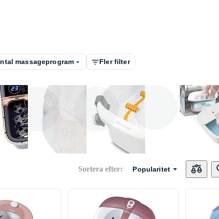
ntal massageprogram
Fler filter
Medisana
Medivon
Bosign
Sharper 
Sortera efter
:
Popularitet
Point
HoMed
Rio Beauty
Sanitas