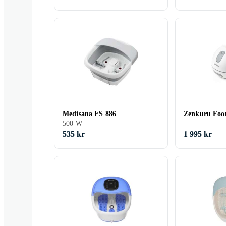
Medisana FS 886
Zenkuru Foo
500 W
535 kr
1 995 kr