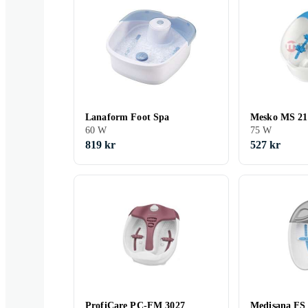
Lanaform Foot Spa
Mesko MS 21
60 W
75 W
819 kr
527 kr
ProfiCare PC-FM 3027
Medisana FS