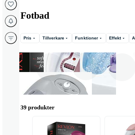
Fotbad
Pris
Tillverkare
Funktioner
Effekt
A
Beurer
Revlon
Bomann
39 produkter
Adler
Menuett
OroMed