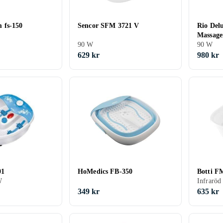
 fs-150
Sencor SFM 3721 V
Rio Del
Massage
90 W
90 W
629 kr
980 kr
01
HoMedics FB-350
Botti F
W
Infraröd
349 kr
635 kr