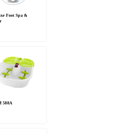
uxe Foot Spa &
r
M 588A