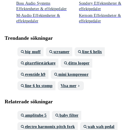
Boss Audio Systems
Sondery Effektenheter &
Effektenheter & effektpedaler
effektpedaler
M-Audio Effektenheter &
Kernom Effektenheter &
effektpedaler
effektpedaler
Trendande sökningar
big muff
screamer
line 6 helix
gitarrförstärkare
ditto looper
eventide h9
mini kompressor
line 6 hx stomp
Visa mer
Relaterade sökningar
amplitube 5
baby filter
electro harmonix pitch fork
wah wah pedal