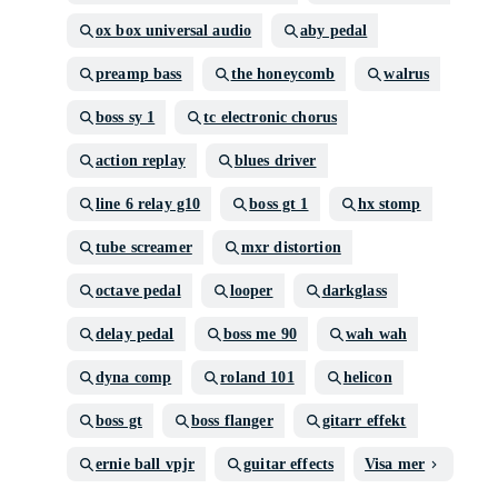
ox box universal audio
aby pedal
preamp bass
the honeycomb
walrus
boss sy 1
tc electronic chorus
action replay
blues driver
line 6 relay g10
boss gt 1
hx stomp
tube screamer
mxr distortion
octave pedal
looper
darkglass
delay pedal
boss me 90
wah wah
dyna comp
roland 101
helicon
boss gt
boss flanger
gitarr effekt
ernie ball vpjr
guitar effects
Visa mer