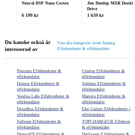
Neural DSP Nano Cortex
Jim Dunlop MXR Dookie
Drive
6 199 kr
1 639 kr
Du kanske också är
Visa alla kategorier inom Ampeg
intresserad av
Effektenheter & effektpedaler
Peterson Effektenheter &
Crumar Effektenheter &
effektpedaler
effektpedaler
Donner Effektenheter &
Soldano Effektenheter &
effektpedaler
effektpedaler
Voodoo Labs Effektenheter &
Maestro Effektenheter &
effektpedaler
effektpedaler
Dreadbox Effektenheter &
Eko Guitars Effektenheter &
effektpedaler
effektpedaler
Fulltone Effektenheter &
TOPCHARGEUR Effektenhet
effektpedaler
& effektpedaler
DemonFX Effektenheter &
Decksaver Effektenheter &