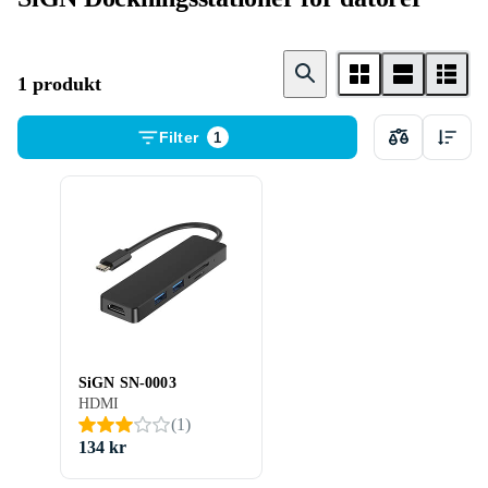
1 produkt
Filter
1
SiGN SN-0003
HDMI
(
1
)
134 kr