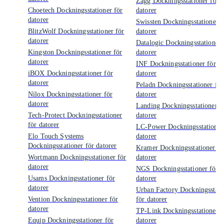
Zagg Dockningsstationer för
Choetech Dockningsstationer för
datorer
datorer
Swissten Dockningsstationer f
BlitzWolf Dockningsstationer för
datorer
datorer
Datalogic Dockningsstationer 
Kingston Dockningsstationer för
datorer
datorer
INF Dockningsstationer för
iBOX Dockningsstationer för
datorer
datorer
Peladn Dockningsstationer för
Nilox Dockningsstationer för
datorer
datorer
Landing Dockningsstationer f
Tech-Protect Dockningsstationer
datorer
för datorer
LC-Power Dockningsstationer
Elo Touch Systems
datorer
Dockningsstationer för datorer
Kramer Dockningsstationer fö
Wortmann Dockningsstationer för
datorer
datorer
NGS Dockningsstationer för
Usams Dockningsstationer för
datorer
datorer
Urban Factory Dockningsstati
Vention Dockningsstationer för
för datorer
datorer
TP-Link Dockningsstationer f
Equip Dockningsstationer för
datorer