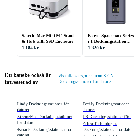
Satechi Mac Mini M4 Stand
Baseus Spacemate Series 
& Hub with SSD Enclosure
i-1 Dockningsstation
B00568101813-01
1 184 kr
1 320 kr
Du kanske också är
Visa alla kategorier inom SiGN
intresserad av
Dockningsstationer för datorer
Lindy Dockningsstationer för
Techly Dockningsstationer för
datorer
datorer
XtremeMac Dockningsstationer
TB Dockningsstationer för dat
för datorer
Zebra Technologies
4smarts Dockningsstationer för
Dockningsstationer för datore
datorer