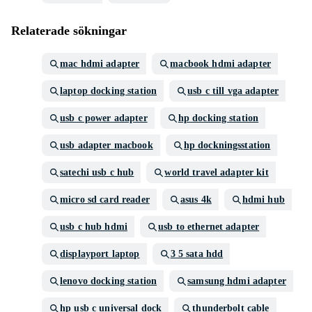
Relaterade sökningar
mac hdmi adapter
macbook hdmi adapter
laptop docking station
usb c till vga adapter
usb c power adapter
hp docking station
usb adapter macbook
hp dockningsstation
satechi usb c hub
world travel adapter kit
micro sd card reader
asus 4k
hdmi hub
usb c hub hdmi
usb to ethernet adapter
displayport laptop
3 5 sata hdd
lenovo docking station
samsung hdmi adapter
hp usb c universal dock
thunderbolt cable