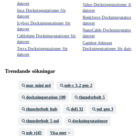
datorer
Value Dockningsstationer för
Inca Dockningsstationer för
datorer
datorer
Renkforce Dockningsstationer
Icybox Dockningsstationer för
datorer
datorer
NanoCable Dockningsstationer
Cabletime Dockningsstationer för
datorer
datorer
Gamber-Johnson
Terra Dockningsstationer för
Dockningsstationer för datore
datorer
Trendande sökningar
mac mini m4
usb-c 3.2 gen 2
dockningsstation 100
thunderbolt 5
thunderbolt hub
dell 32
ssd gen 3
thunderbolt 5 ssd
dockningsstationer
usb rj45
Visa mer