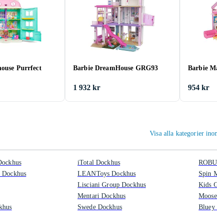
ouse Purrfect
Barbie DreamHouse GRG93
Barbie M
1 932 kr
954 kr
Visa alla kategorier in
Dockhus
iTotal Dockhus
ROBU
n Dockhus
LEANToys Dockhus
Spin 
Lisciani Group Dockhus
Kids 
Mentari Dockhus
Moose
khus
Swede Dockhus
Bluey