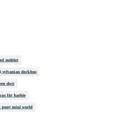
ed möbler
sylvanian dockhus
zen slott
hus för barbie
le pony mini world