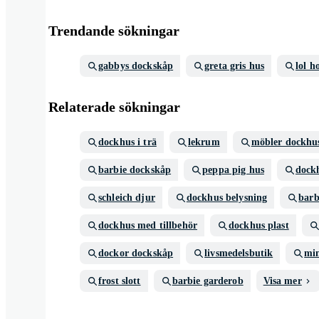
Trendande sökningar
gabbys dockskåp
greta gris hus
lol h
Relaterade sökningar
dockhus i trä
lekrum
möbler dockhu
barbie dockskåp
peppa pig hus
dock
schleich djur
dockhus belysning
barb
dockhus med tillbehör
dockhus plast
dockor dockskåp
livsmedelsbutik
min
frost slott
barbie garderob
Visa mer