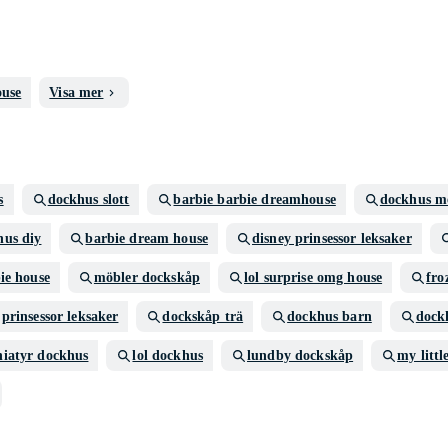
ouse
Visa mer
s
dockhus slott
barbie barbie dreamhouse
dockhus m
hus diy
barbie dream house
disney prinsessor leksaker
ie house
möbler dockskåp
lol surprise omg house
fro
prinsessor leksaker
dockskåp trä
dockhus barn
dock
iatyr dockhus
lol dockhus
lundby dockskåp
my litt