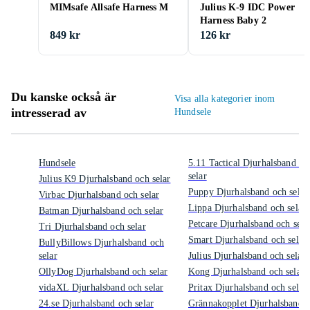
MIMsafe Allsafe Harness M
Julius K-9 IDC Power
Harness Baby 2
849 kr
126 kr
Du kanske också är
Visa alla kategorier inom
intresserad av
Hundsele
Hundsele
5.11 Tactical Djurhalsband oc
selar
Julius K9 Djurhalsband och selar
Puppy Djurhalsband och selar
Virbac Djurhalsband och selar
Lippa Djurhalsband och selar
Batman Djurhalsband och selar
Petcare Djurhalsband och sela
Tri Djurhalsband och selar
Smart Djurhalsband och selar
BullyBillows Djurhalsband och
selar
Julius Djurhalsband och selar
OllyDog Djurhalsband och selar
Kong Djurhalsband och selar
vidaXL Djurhalsband och selar
Pritax Djurhalsband och selar
24.se Djurhalsband och selar
Grännakopplet Djurhalsband 