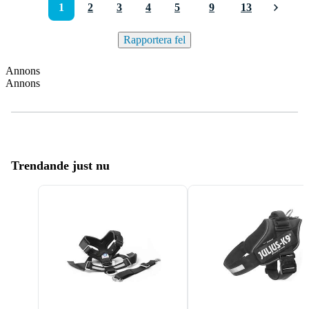
1
2
3
4
5
9
13
Rapportera fel
Annons
Annons
Trendande just nu