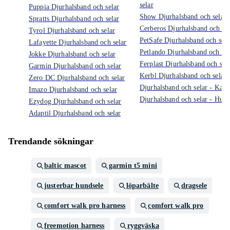
selar
Puppia Djurhalsband och selar
Show Djurhalsband och selar
Spratts Djurhalsband och selar
Cerberos Djurhalsband och sel
Tyrol Djurhalsband och selar
PetSafe Djurhalsband och sela
Lafayette Djurhalsband och selar
Petlando Djurhalsband och sel
Jokke Djurhalsband och selar
Ferplast Djurhalsband och sel
Garmin Djurhalsband och selar
Kerbl Djurhalsband och selar
Zero DC Djurhalsband och selar
Djurhalsband och selar - Katte
Imazo Djurhalsband och selar
Djurhalsband och selar - Hun
Ezydog Djurhalsband och selar
Adaptil Djurhalsband och selar
Trendande sökningar
baltic mascot
garmin t5 mini
justerbar hundsele
löparbälte
dragsele
comfort walk pro harness
comfort walk pro
freemotion harness
ryggväska