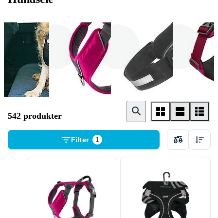
Trixie
Dog
Julius K - 9
Copenhagen
542 produkter
Filter
1