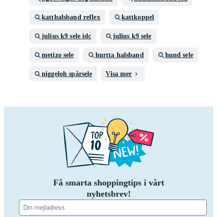
katthalsband reflex
kattkoppel
julius k9 sele idc
julius k9 sele
metizo sele
hurtta halsband
hund sele
niggeloh spårsele
Visa mer
Få smarta shoppingtips i vårt
nyhetsbrev!