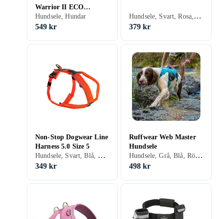
Warrior II ECO
Hundsele, Svart, Rosa, Hundar
Hundsele (45-60)
Hundsele, Hundar
549 kr
379 kr
Non-Stop Dogwear Line
Ruffwear Web Master
Harness 5.0 Size 5
Hundsele
Hundsele, Svart, Blå, Orange, Grön, Lila, Hundar
Hundsele, Grå, Blå, Röd, Hundar
349 kr
498 kr