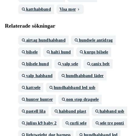
katthalsband
Visa mer
Relaterade sökningar
airtag hundhalsband
hundsele antidrag
bilsele
halti hund
kurgo bilsele
bilsele hund
valp sele
canix belt
valp halsband
hundhalsband läder
kattsele
hundhalsband led usb
hunter hunter
non stop dragsele
pastell lila
halsband plast
halsband usb
julius k9 baby 2
curli sele
sele tre ponti
lightweight dog harness
hundhalsband led