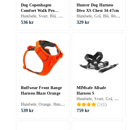
Dog Copenhagen
Hunter Dog Harness
Comfort Walk Pro
Divo XS Chest 34-47cm
Hundsele, Svart, Blå, Röd, Orange, Grön, Rosa, Lila, Hundar
Hundsele, Grå, Blå, Röd, Grön, Lila, Hundar
Harness M
536 kr
329 kr
Ruffwear Front Range
MIMsafe Allsafe
Harness Blaze Orange
Harness S
Hundsele, Svart, Grå, Hundar
Hundsele, Orange, Hundar
(
1
)
539 kr
759 kr