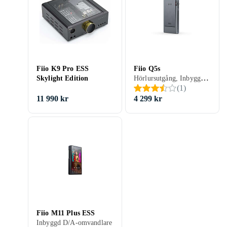
Fiio K9 Pro ESS
Fiio Q5s
Hörlursutgång, Inbyggd D/A-omvandlare, USB-kontakt
Skylight Edition
(
1
)
11 990 kr
4 299 kr
Fiio M11 Plus ESS
Inbyggd D/A-omvandlare