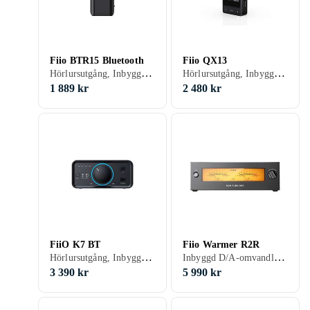
Fiio BTR15 Bluetooth
Fiio QX13
Hörlursutgång, Inbyggd D/A-omvandlare, USB-kontakt
Hörlursutgång, Inbyggd D/A-omvandlare, USB-kontakt, Display
1 889 kr
2 480 kr
FiiO K7 BT
Fiio Warmer R2R
Hörlursutgång, Inbyggd D/A-omvandlare
Inbyggd D/A-omvandlare, USB-kontakt
3 390 kr
5 990 kr