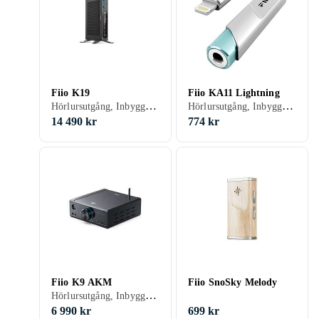
Fiio K19
Fiio KA11 Lightning
Hörlursutgång, Inbyggd D/A-omvandlare, Lämplig för studiobruk/Rackmonteringsbar
Hörlursutgång, Inbyggd D/A-omvandlare, USB-kontakt
14 490 kr
774 kr
Fiio K9 AKM
Fiio SnoSky Melody
Hörlursutgång, Inbyggd D/A-omvandlare
6 990 kr
699 kr