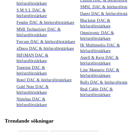
Luxsin DAC & hörlursförstär
hörlursförstärkare
SMSL DAC & hörlursförstärk
S.M.S.L DAC &
Dante DAC & hörlursförstärk
hörlursförstärkare
Blackstar DAC &
Fender DAC & hörlursförstärkare
hörlursförstärkare
MSB Technology DAC &
Omnitronic DAC &
hörlursförstärkare
hörlursförstärkare
Ferrum DAC & hörlursförstärkare
IK Multimedia DAC &
xDuoo DAC & hörlursförstärkare
hörlursförstärkare
HiFiMAN DAC &
Astell & Kern DAC &
hörlursförstärkare
hörlursförstärkare
Topping DAC &
Line Magnetic DAC &
hörlursförstärkare
hörlursförstärkare
Rotel DAC & hörlursförstärkare
Rolls DAC & hörlursförstärka
Gold Note DAC &
Real Cable DAC &
hörlursförstärkare
hörlursförstärkare
Niimbus DAC &
hörlursförstärkare
Trendande sökningar