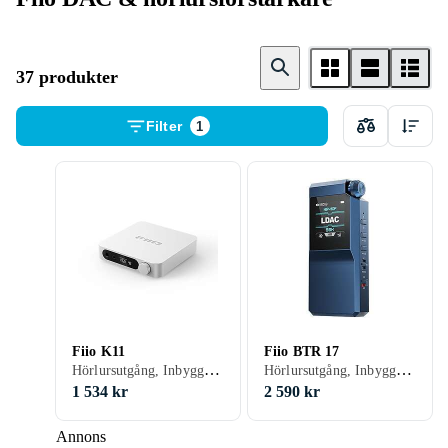
37 produkter
Filter
1
Fiio K11
Fiio BTR 17
Hörlursutgång, Inbyggd D/A-omvandlare, USB-kontakt, Display
Hörlursutgång, Inbyggd D/A-omvandlare
1 534 kr
2 590 kr
Annons