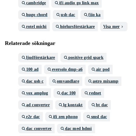
cambridge
ifi audio go link max
hugo chord
usb dac
fiio ka
rotel michi
hörlursförstärkare
Visa mer
Relaterade sökningar
ljudförstärkare
positive grid spark
100 ad
eversolo dmp-a6
air pod
dac usb c
omvandlare
astro mixamp
vox amplug
dac 100
rednet
ad converter
lg kontakt
bt dac
r2r dac
ifi zen phono
smsl dac
dac converter
dac med hdmi