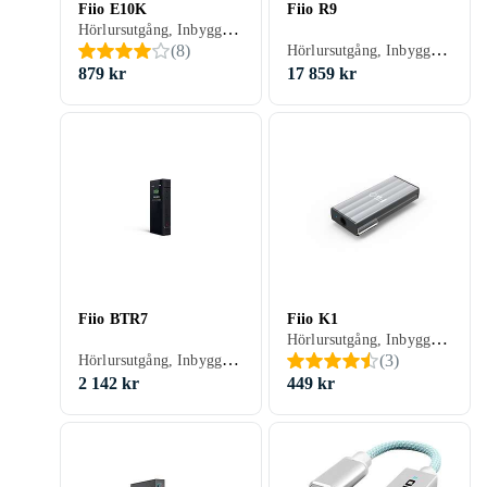
Fiio E10K
Fiio R9
Hörlursutgång, Inbyggd D/A-omvandlare, USB-kontakt, Volymkontroll
Hörlursutgång, Inbyggd D/A-omvandlare
(
8
)
879 kr
17 859 kr
Fiio BTR7
Fiio K1
Hörlursutgång, Inbyggd D/A-omvandlare, USB-kontakt
Hörlursutgång, Inbyggd D/A-omvandlare, USB-kontakt
(
3
)
2 142 kr
449 kr