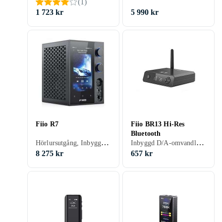
(
1
)
1 723 kr
5 990 kr
Fiio R7
Fiio BR13 Hi-Res
Bluetooth
Hörlursutgång, Inbyggd D/A-omvandlare, USB-kontakt
Inbyggd D/A-omvandlare, USB-kontakt
8 275 kr
657 kr