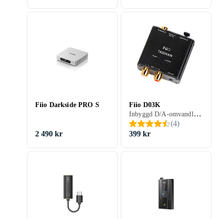
Fiio Darkside PRO S
Fiio D03K
Inbyggd D/A-omvandlare, USB-kontakt
(
4
)
2 490 kr
399 kr