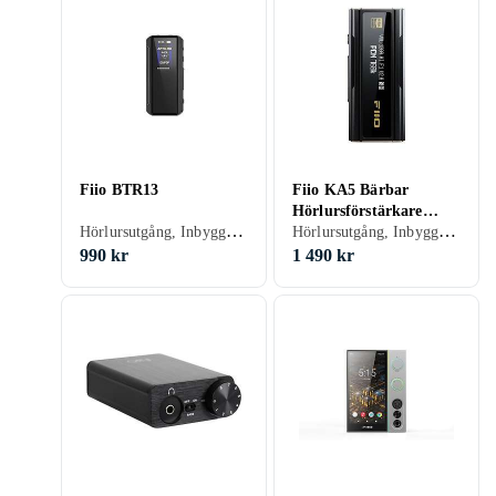
Fiio BTR13
Fiio KA5 Bärbar
Hörlursförstärkare
Hörlursutgång, Inbyggd D/A-omvandlare, USB-kontakt
Hörlursutgång, Inbyggd D/A-omvandlare, USB-kontakt
DAC
990 kr
1 490 kr