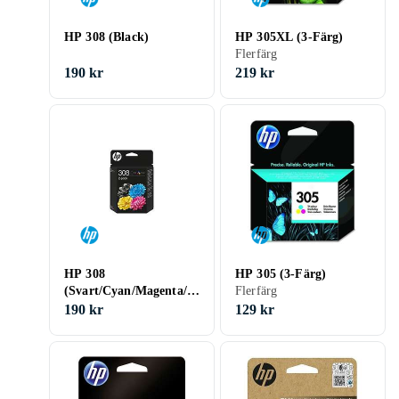
HP 308 (Black)
HP 305XL (3-Färg)
Flerfärg
190 kr
219 kr
HP 308
HP 305 (3-Färg)
(Svart/Cyan/Magenta/G
Flerfärg
ul) Multipack
190 kr
129 kr