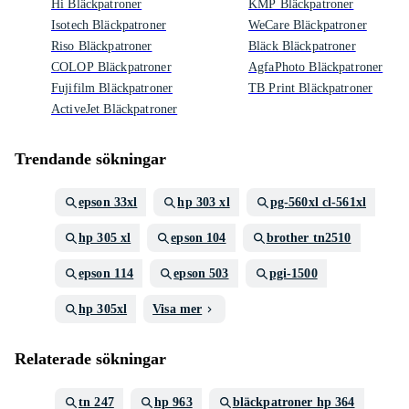
Hi Bläckpatroner
KMP Bläckpatroner
Isotech Bläckpatroner
WeCare Bläckpatroner
Riso Bläckpatroner
Bläck Bläckpatroner
COLOP Bläckpatroner
AgfaPhoto Bläckpatroner
Fujifilm Bläckpatroner
TB Print Bläckpatroner
ActiveJet Bläckpatroner
Trendande sökningar
epson 33xl
hp 303 xl
pg-560xl cl-561xl
hp 305 xl
epson 104
brother tn2510
epson 114
epson 503
pgi-1500
hp 305xl
Visa mer
Relaterade sökningar
tn 247
hp 963
bläckpatroner hp 364