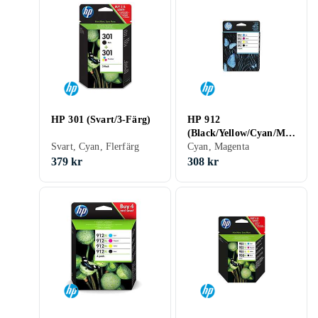
HP 301 (Svart/3-Färg)
HP 912
(Black/Yellow/Cyan/Ma
Svart, Cyan, Flerfärg
genta) Multipack
Cyan, Magenta
379 kr
308 kr