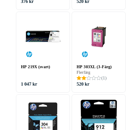
376 kr
520 kr
HP 219X (svart)
HP 303XL (3-Färg)
Flerfärg
(
1
)
1 047 kr
520 kr