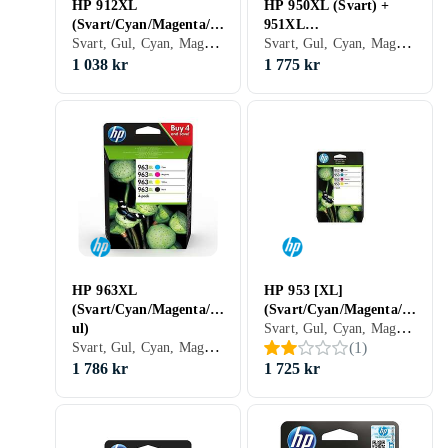
HP 912XL
HP 950XL (Svart) +
(Svart/Cyan/Magenta/G
951XL
Svart, Gul, Cyan, Magenta
Svart, Gul, Cyan, Magenta
ul)
(Cyan/Magenta/Gul)
1 038 kr
1 775 kr
HP 963XL
HP 953 [XL]
(Svart/Cyan/Magenta/G
(Svart/Cyan/Magenta/G
Svart, Gul, Cyan, Magenta
ul)
ul) Multipack
Svart, Gul, Cyan, Magenta
(
1
)
1 786 kr
1 725 kr