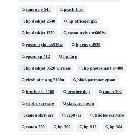
canon pg 545
peach färg
hp deskjet 2540
hp officejet g55
hp deskjet f370
epson stylus sx600fw
epson stylus sx510w
hp envy 4520
epson xp 412
hp färg
hp deskjet 3520 wireless
hp photosmart c4480
ricoh aficio sg 2100n
bläckpatroner epson
brother lc 1100
brother dcp
canon 302
selphy skrivare
skrivare epson
canon skrivare
c2p07ae
trådlös skrivare
canon 250
hp 302
hp 912
hp 364