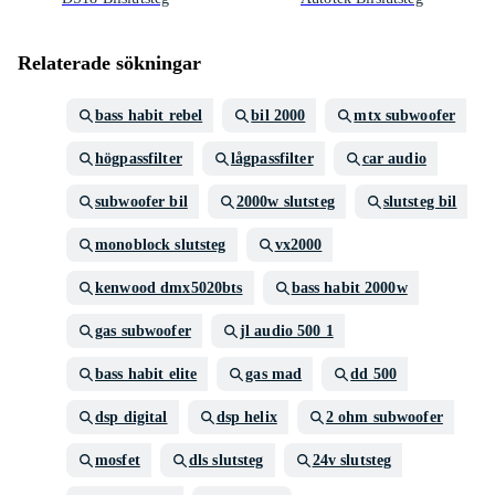
Relaterade sökningar
bass habit rebel
bil 2000
mtx subwoofer
högpassfilter
lågpassfilter
car audio
subwoofer bil
2000w slutsteg
slutsteg bil
monoblock slutsteg
vx2000
kenwood dmx5020bts
bass habit 2000w
gas subwoofer
jl audio 500 1
bass habit elite
gas mad
dd 500
dsp digital
dsp helix
2 ohm subwoofer
mosfet
dls slutsteg
24v slutsteg