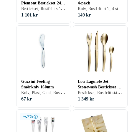
Piemont Bestickset 24
4-pack
Bestickset, Rostfritt stål, 24 st, Tål maskindisk
Delar
Kniv, Rostfritt stål, 4 st
1 101 kr
149 kr
Guzzini Feeling
Lou Laguiole Jet
Smörkniv 160mm
Stonewash Bestickset 16
Kniv, Plast, Guld, Rostfritt stål, 1 st, Tål maskindisk
Bestickset, Rostfritt stål, 16 st
Delar
67 kr
1 349 kr
7%