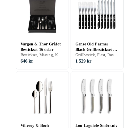
Vargen & Thor Gråfot
Gense Old Farmer
Bestickset 16 delar
Black Grillbestickset 12
Bestickset, Mässing, Koppar, Guld, Rostfritt stål, Silver, 16 st, Tål maskindisk
Grillbestick, Plast, Rostfritt stål, 12 st, Tål maskindisk
Delar
646 kr
1 529 kr
Villeroy & Boch
Lou Laguiole Smörkniv