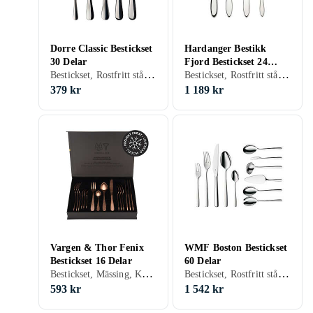
Dorre Classic Bestickset
Hardanger Bestikk
30 Delar
Fjord Bestickset 24
Bestickset, Rostfritt stål, 30 st, Tål maskindisk
Bestickset, Rostfritt stål, 24 st, Tål maskindisk
Delar
379 kr
1 189 kr
Vargen & Thor Fenix
WMF Boston Bestickset
Bestickset 16 Delar
60 Delar
Bestickset, Mässing, Koppar, Rostfritt stål, 16 st, Tål maskindisk
Bestickset, Rostfritt stål, 60 st
593 kr
1 542 kr