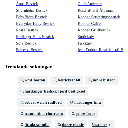
Anna Bestick
Guld Ätpinnar
Stiernholm Bestick
Rostfritt stål Ätpinnar
BabyBjörn Bestick
Koppar Serveringsbestick
Everyday Baby Bestick
Koppar Gaffel
Rösle Bestick
Koppar Grillbestick
Berlinger Haus Bestick
Smörkniv
Sola Bestick
Fiskkniv
Fortessa Bestick
Jean Dubost Rostfritt stål Best
Trendande sökningar
wmf boston
bestickset 60
sabre bistrot
hardanger bestikk fjord bestickset
robert welch radford
hardanger tina
tramontina churrasco
gense focus
iittala scandia
dorre classic
Visa mer