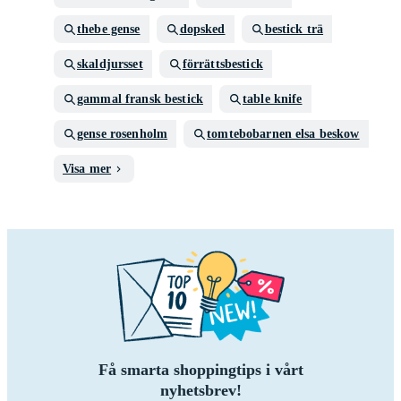
thebe gense
dopsked
bestick trä
skaldjursset
förrättsbestick
gammal fransk bestick
table knife
gense rosenholm
tomtebobarnen elsa beskow
Visa mer
Få smarta shoppingtips i vårt
nyhetsbrev!