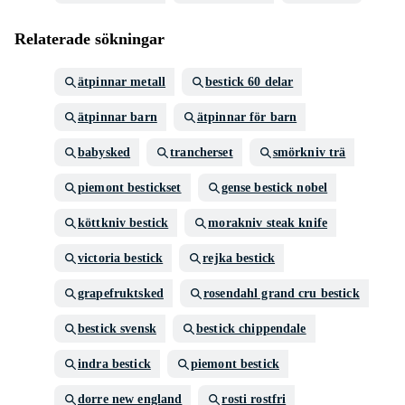
Relaterade sökningar
ätpinnar metall
bestick 60 delar
ätpinnar barn
ätpinnar för barn
babysked
trancherset
smörkniv trä
piemont bestickset
gense bestick nobel
köttkniv bestick
morakniv steak knife
victoria bestick
rejka bestick
grapefruktsked
rosendahl grand cru bestick
bestick svensk
bestick chippendale
indra bestick
piemont bestick
dorre new england
rosti rostfri