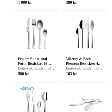
1 999 kr
380 kr
Fiskars Functional
Villeroy & Boch
Form Bestickset 16
Piemont Bestickset 4
Bestickset, Rostfritt stål, 16 st, Tål maskindisk
Bestickset, Rostfritt stål, 4 st, Tål maskindisk
Delar
Delar
586 kr
183 kr
51%