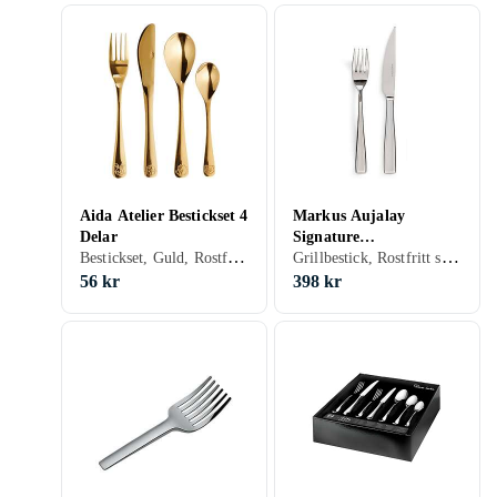
Aida Atelier Bestickset 4
Markus Aujalay
Delar
Signature
Bestickset, Guld, Rostfritt stål, 4 st, Tål maskindisk, För barn
Grillbestick, Rostfritt stål, 12 st
Grillbestickset 12 Delar
56 kr
398 kr