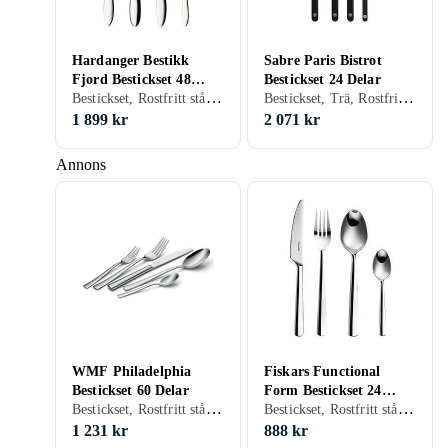
Hardanger Bestikk
Sabre Paris Bistrot
Fjord Bestickset 48
Bestickset 24 Delar
Bestickset, Rostfritt stål, 48 st, Tål maskindisk
Bestickset, Trä, Rostfritt stål, 24 st, Tål maskindisk
Delar
1 899 kr
2 071 kr
Annons
WMF Philadelphia
Fiskars Functional
Bestickset 60 Delar
Form Bestickset 24
Bestickset, Rostfritt stål, 60 st, Tål maskindisk
Bestickset, Rostfritt stål, 24 st, Tål maskindisk
Delar
1 231 kr
888 kr