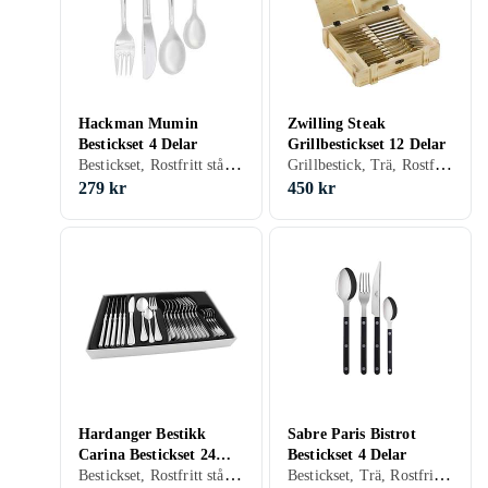
Hackman Mumin
Zwilling Steak
Bestickset 4 Delar
Grillbestickset 12 Delar
Bestickset, Rostfritt stål, 4 st, Tål maskindisk, För barn
Grillbestick, Trä, Rostfritt stål, 12 st, Tål maskindisk
279 kr
450 kr
Hardanger Bestikk
Sabre Paris Bistrot
Carina Bestickset 24
Bestickset 4 Delar
Bestickset, Rostfritt stål, 24 st, Tål maskindisk
Bestickset, Trä, Rostfritt stål, 4 st
Delar