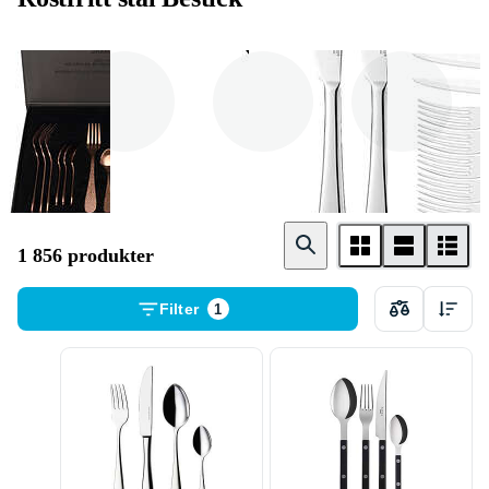
Bestickset
Sked
Kniv
1 856 produkter
Filter
1