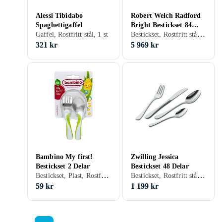
Alessi Tibidabo
Robert Welch Radford
Spaghettigaffel
Bright Bestickset 84
Bestickset, Rostfritt stål, 84 st, Tål maskindisk
Gaffel, Rostfritt stål, 1 st
Delar
321 kr
5 969 kr
Bambino My first!
Zwilling Jessica
Bestickset 2 Delar
Bestickset 48 Delar
Bestickset, Plast, Rostfritt stål, 2 st, För barn
Bestickset, Rostfritt stål, 48 st, Tål maskindisk
59 kr
1 199 kr