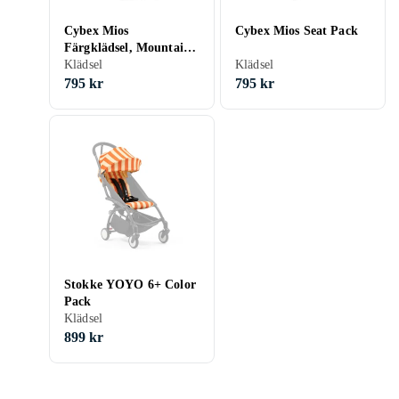
Cybex Mios
Cybex Mios Seat Pack
Färgklädsel, Mountain
Blue
Klädsel
Klädsel
795 kr
795 kr
Stokke YOYO 6+ Color
Pack
Klädsel
899 kr