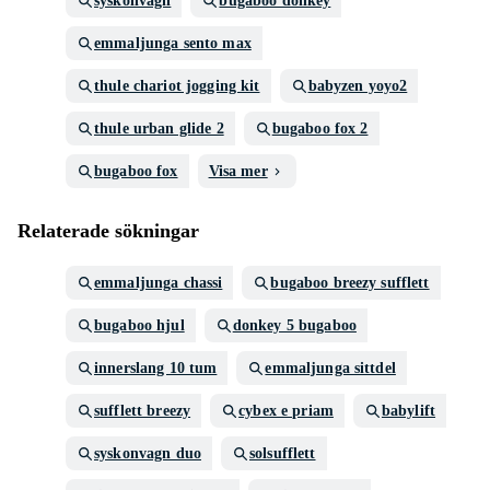
syskonvagn
bugaboo donkey
emmaljunga sento max
thule chariot jogging kit
babyzen yoyo2
thule urban glide 2
bugaboo fox 2
bugaboo fox
Visa mer
Relaterade sökningar
emmaljunga chassi
bugaboo breezy sufflett
bugaboo hjul
donkey 5 bugaboo
innerslang 10 tum
emmaljunga sittdel
sufflett breezy
cybex e priam
babylift
syskonvagn duo
solsufflett