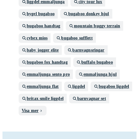
liggdel emmaljunga
city tour lux
bygel bugaboo
bugaboo donkey hjul
bugaboo handtag
mountain buggy terrain
cybex mios
bugaboo sufflett
baby jogger elite
barnvagnsringar
bugaboo fox handtag
buffalo bugaboo
emmaljunga sento pro
emmaljunga hjul
emmaljunga flat
liggdel
bugaboo liggdel
britax smile liggdel
barnvagnar set
Visa mer