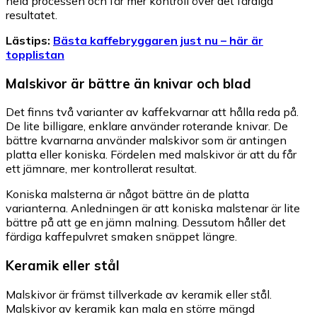
hela processen och får mer kontroll över det färdiga
resultatet.
Lästips:
Bästa kaffebryggaren just nu – här är
topplistan
Malskivor är bättre än knivar och blad
Det finns två varianter av kaffekvarnar att hålla reda på.
De lite billigare, enklare använder roterande knivar. De
bättre kvarnarna använder malskivor som är antingen
platta eller koniska. Fördelen med malskivor är att du får
ett jämnare, mer kontrollerat resultat.
Koniska malsterna är något bättre än de platta
varianterna. Anledningen är att koniska malstenar är lite
bättre på att ge en jämn malning. Dessutom håller det
färdiga kaffepulvret smaken snäppet längre.
Keramik eller stål
Malskivor är främst tillverkade av keramik eller stål.
Malskivor av keramik kan mala en större mängd