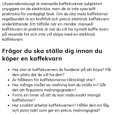
Utseendemässigt är manuella kaffekvarnar subjektivt
snyggare än de elektriska, men de är inte speciellt
praktiska för vardagligt bruk. Om du ska mala kaffebönor
regelbundet är en kraftfull och precis elektrisk kaffekvarn
underlättande. Ett tillfälle när en mindre, manuell
kaffekvarn är praktisk är när du vill ha nymalt kaffe även
på resande fot och inte vill släpa med en elektrisk
kaffekvarn.
Frågor du ska ställa dig innan du
köper en kaffekvarn
Hur stor är kaffekvarnen du funderar på att köpa? Får
den plats där du vill ha den?
Är hållaren för kaffebönorna tillräckligt stor?
Hur många nivåer av malning kan du ställa in? Går
det att finjustera malningsgraden?
Finns en timer så att du kan mala exakt mängd
kaffebönor?
Hur snabbt arbetar kaffekvarnen? Håller den en låg
och jämn takt som ger en precis malningsgrad?