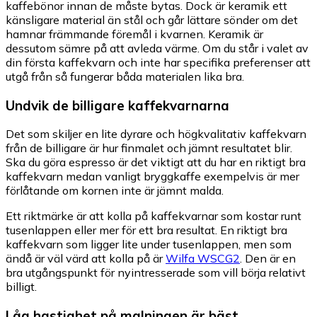
kaffebönor innan de måste bytas. Dock är keramik ett
känsligare material än stål och går lättare sönder om det
hamnar främmande föremål i kvarnen. Keramik är
dessutom sämre på att avleda värme. Om du står i valet av
din första kaffekvarn och inte har specifika preferenser att
utgå från så fungerar båda materialen lika bra.
Undvik de billigare kaffekvarnarna
Det som skiljer en lite dyrare och högkvalitativ kaffekvarn
från de billigare är hur finmalet och jämnt resultatet blir.
Ska du göra espresso är det viktigt att du har en riktigt bra
kaffekvarn medan vanligt bryggkaffe exempelvis är mer
förlåtande om kornen inte är jämnt malda.
Ett riktmärke är att kolla på kaffekvarnar som kostar runt
tusenlappen eller mer för ett bra resultat. En riktigt bra
kaffekvarn som ligger lite under tusenlappen, men som
ändå är väl värd att kolla på är
Wilfa WSCG2
. Den är en
bra utgångspunkt för nyintresserade som vill börja relativt
billigt.
Låg hastighet på malningen är bäst