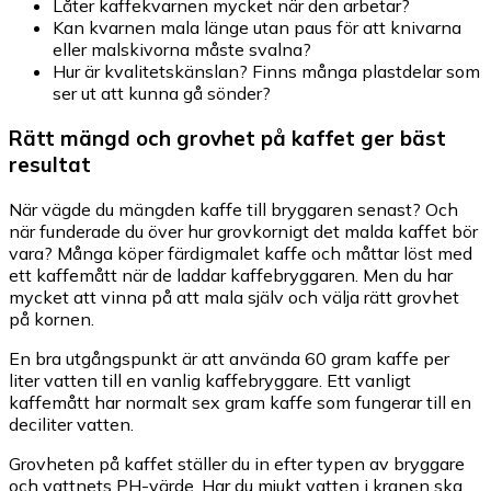
Låter kaffekvarnen mycket när den arbetar?
Kan kvarnen mala länge utan paus för att knivarna
eller malskivorna måste svalna?
Hur är kvalitetskänslan? Finns många plastdelar som
ser ut att kunna gå sönder?
Rätt mängd och grovhet på kaffet ger bäst
resultat
När vägde du mängden kaffe till bryggaren senast? Och
när funderade du över hur grovkornigt det malda kaffet bör
vara? Många köper färdigmalet kaffe och måttar löst med
ett kaffemått när de laddar kaffebryggaren. Men du har
mycket att vinna på att mala själv och välja rätt grovhet
på kornen.
En bra utgångspunkt är att använda 60 gram kaffe per
liter vatten till en vanlig kaffebryggare. Ett vanligt
kaffemått har normalt sex gram kaffe som fungerar till en
deciliter vatten.
Grovheten på kaffet ställer du in efter typen av bryggare
och vattnets PH-värde. Har du mjukt vatten i kranen ska