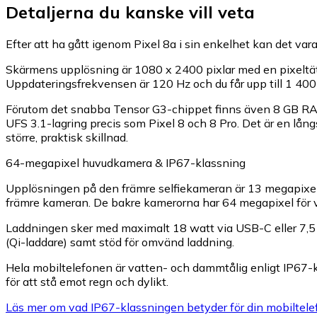
Detaljerna du kanske vill veta
Efter att ha gått igenom Pixel 8a i sin enkelhet kan det vara 
Skärmens upplösning är 1080 x 2400 pixlar med en pixeltäthe
Uppdateringsfrekvensen är 120 Hz och du får upp till 1 400 ni
Förutom det snabba Tensor G3-chippet finns även 8 GB R
UFS 3.1-lagring precis som Pixel 8 och 8 Pro. Det är en lå
större, praktisk skillnad.
64-megapixel huvudkamera & IP67-klassning
Upplösningen på den främre selfiekameran är 13 megapixel 
främre kameran. De bakre kamerorna har 64 megapixel för vi
Laddningen sker med maximalt 18 watt via USB-C eller 7,5 w
(Qi-laddare) samt stöd för omvänd laddning.
Hela mobiltelefonen är vatten- och dammtålig enligt IP67-
för att stå emot regn och dylikt.
Läs mer om vad IP67-klassningen betyder för din mobiltele