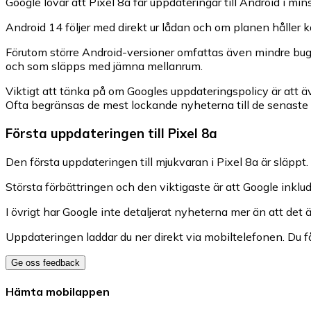
Google lovar att Pixel 8a får uppdateringar till Android i mins
Android 14 följer med direkt ur lådan och om planen håller 
Förutom större Android-versioner omfattas även mindre bugg-
och som släpps med jämna mellanrum.
Viktigt att tänka på om Googles uppdateringspolicy är att äv
Ofta begränsas de mest lockande nyheterna till de senaste
Första uppdateringen till Pixel 8a
Den första uppdateringen till mjukvaran i Pixel 8a är släp
Största förbättringen och den viktigaste är att Google inklu
I övrigt har Google inte detaljerat nyheterna mer än att det är
Uppdateringen laddar du ner direkt via mobiltelefonen. Du få
Ge oss feedback
Hämta mobilappen