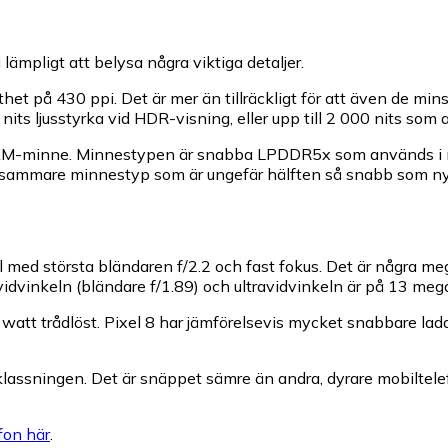
lämpligt att belysa några viktiga detaljer.
t på 430 ppi. Det är mer än tillräckligt för att även de mins
ts ljusstyrka vid HDR-visning, eller upp till 2 000 nits som a
AM-minne. Minnestypen är snabba LPDDR5x som används i m
ngsammare minnestyp som är ungefär hälften så snabb som nyar
med största bländaren f/2.2 och fast fokus. Det är några me
dvinkeln (bländare f/1.89) och ultravidvinkeln är på 13 mega
att trådlöst. Pixel 8 har jämförelsevis mycket snabbare lad
klassningen. Det är snäppet sämre än andra, dyrare mobiltel
fon här
.