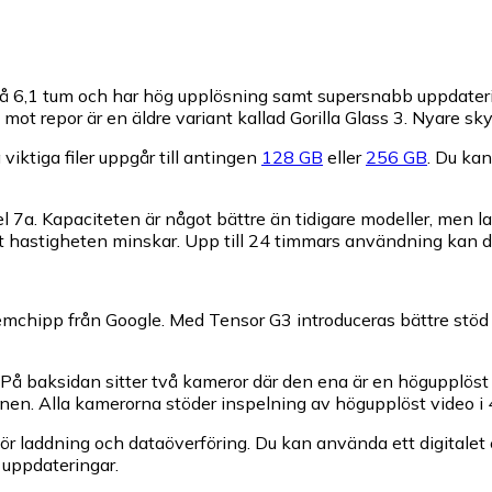
på 6,1 tum och har hög upplösning samt supersnabb uppdateri
t repor är en äldre variant kallad Gorilla Glass 3. Nyare skyd
iktiga filer uppgår till antingen
128 GB
eller
256 GB
. Du ka
el 7a. Kapaciteten är något bättre än tidigare modeller, men
 hastigheten minskar. Upp till 24 timmars användning kan du f
emchipp från Google. Med Tensor G3 introduceras bättre stöd 
 På baksidan sitter två kameror där den ena är en högupplöst v
onen. Alla kamerorna stöder inspelning av högupplöst video i 
ör laddning och dataöverföring. Du kan använda ett digitale
 uppdateringar.