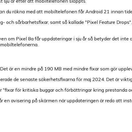
t sju år efter att mobiltelefonen släppts.
kan du räkna med att mobiltelefonen får Android 21 innan tide
 och sårbarhetsfixar, samt så kallade "Pixel Feature Drops".
en om Pixel 8a får uppdateringar i sju år så betyder det inte 
 mobiltelefonerna.
pt. Det är en mindre på 190 MB med mindre fixar som gör upp
derade de senaste säkerhetsfixarna för maj 2024. Det är vikti
 "fixar för kritiska buggar och förbättringar kring prestanda oc
r en avisering på skärmen när uppdateringen är redo att insta