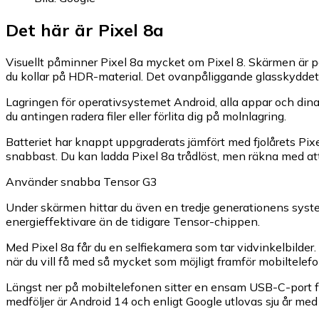
Det här är Pixel 8a
Visuellt påminner Pixel 8a mycket om Pixel 8. Skärmen är 
du kollar på HDR-material. Det ovanpåliggande glasskyddet mo
Lagringen för operativsystemet Android, alla appar och dina v
du antingen radera filer eller förlita dig på molnlagring.
Batteriet har knappt uppgraderats jämfört med fjolårets Pix
snabbast. Du kan ladda Pixel 8a trådlöst, men räkna med att
Använder snabba Tensor G3
Under skärmen hittar du även en tredje generationens syst
energieffektivare än de tidigare Tensor-chippen.
Med Pixel 8a får du en selfiekamera som tar vidvinkelbilder.
när du vill få med så mycket som möjligt framför mobiltelef
Längst ner på mobiltelefonen sitter en ensam USB-C-port f
medföljer är Android 14 och enligt Google utlovas sju år med