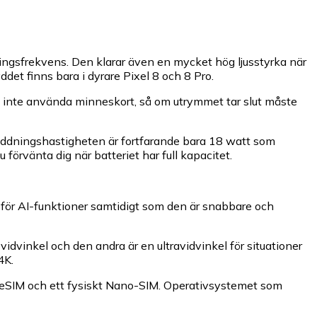
ngsfrekvens. Den klarar även en mycket hög ljusstyrka när
det finns bara i dyrare Pixel 8 och 8 Pro.
n inte använda minneskort, så om utrymmet tar slut måste
 laddningshastigheten är fortfarande bara 18 watt som
örvänta dig när batteriet har full kapacitet.
för AI-funktioner samtidigt som den är snabbare och
idvinkel och den andra är en ultravidvinkel för situationer
4K.
t eSIM och ett fysiskt Nano-SIM. Operativsystemet som