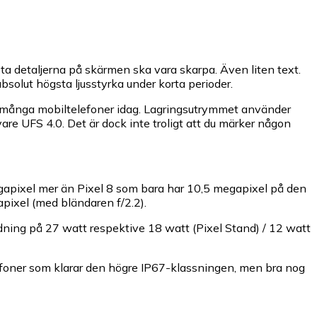
ta detaljerna på skärmen ska vara skarpa. Även liten text.
bsolut högsta ljusstyrka under korta perioder.
ånga mobiltelefoner idag. Lagringsutrymmet använder
e UFS 4.0. Det är dock inte troligt att du märker någon
gapixel mer än Pixel 8 som bara har 10,5 megapixel på den
pixel (med bländaren f/2.2).
dning på 27 watt respektive 18 watt (Pixel Stand) / 12 watt
efoner som klarar den högre IP67-klassningen, men bra nog