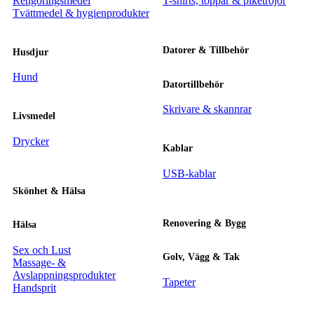
Rengöringsmedel
T-shirts, toppar & pikétröjor
Tvättmedel & hygienprodukter
Datorer & Tillbehör
Husdjur
Hund
Datortillbehör
Skrivare & skannrar
Livsmedel
Drycker
Kablar
USB-kablar
Skönhet & Hälsa
Renovering & Bygg
Hälsa
Sex och Lust
Golv, Vägg & Tak
Massage- &
Avslappningsprodukter
Tapeter
Handsprit