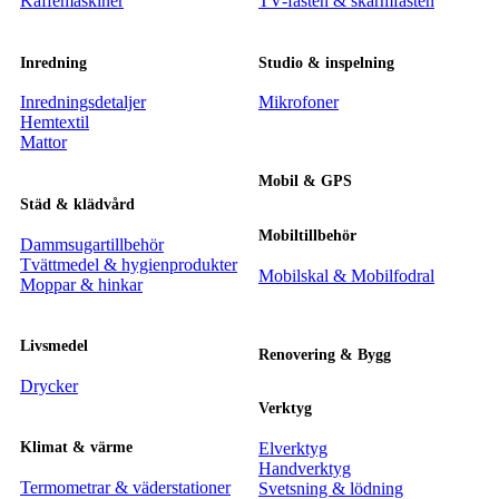
Kaffemaskiner
TV-fästen & skärmfästen
Inredning
Studio & inspelning
Inredningsdetaljer
Mikrofoner
Hemtextil
Mattor
Mobil & GPS
Städ & klädvård
Mobiltillbehör
Dammsugartillbehör
Tvättmedel & hygienprodukter
Mobilskal & Mobilfodral
Moppar & hinkar
Livsmedel
Renovering & Bygg
Drycker
Verktyg
Elverktyg
Klimat & värme
Handverktyg
Termometrar & väderstationer
Svetsning & lödning