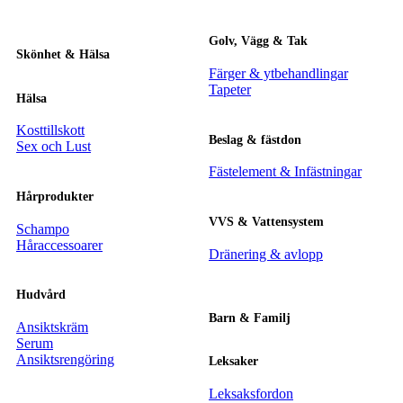
Golv, Vägg & Tak
Skönhet & Hälsa
Färger & ytbehandlingar
Tapeter
Hälsa
Kosttillskott
Beslag & fästdon
Sex och Lust
Fästelement & Infästningar
Hårprodukter
VVS & Vattensystem
Schampo
Håraccessoarer
Dränering & avlopp
Hudvård
Barn & Familj
Ansiktskräm
Serum
Ansiktsrengöring
Leksaker
Leksaksfordon