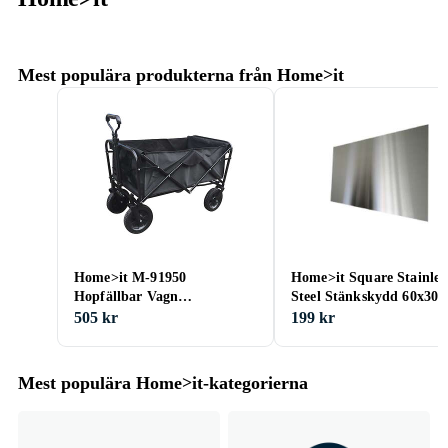
Mest populära produkterna från Home>it
Home>it M-91950
Home>it Square Stainles
Hopfällbar Vagn
Steel Stänkskydd 60x30
Teleskophandtag
505 kr
199 kr
Mest populära Home>it-kategorierna