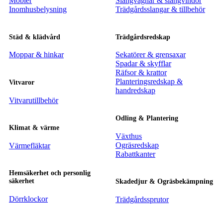
Möbler
Slangvagnar & slangvindor
Inomhusbelysning
Trädgårdsslangar & tillbehör
Städ & klädvård
Trädgårdsredskap
Moppar & hinkar
Sekatörer & grensaxar
Spadar & skyfflar
Räfsor & krattor
Planteringsredskap &
Vitvaror
handredskap
Vitvarutillbehör
Odling & Plantering
Klimat & värme
Växthus
Ogräsredskap
Värmefläktar
Rabattkanter
Hemsäkerhet och personlig
säkerhet
Skadedjur & Ogräsbekämpning
Dörrklockor
Trädgårdssprutor