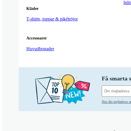
Inli
Kläder
T-shirts, toppar & pikétröjor
Accessoarer
Huvudbonader
Få smarta s
Hur din mejladress 