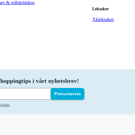
nes & rullskridskor
Leksaker
Åkleksaker
hoppingtips i vårt nyhetsbrev!
Prenumerera
används