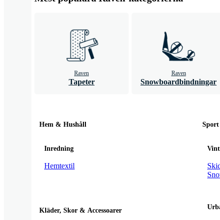
Raven
Raven
Tapeter
Snowboardbindningar
Hem & Hushåll
Sport
Inredning
Vint
Hemtextil
Skid
Sno
Urb
Kläder, Skor & Accessoarer