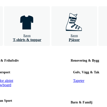
Raven
Raven
T-shirts & toppar
Pjäxor
 & Friluftsliv
Renovering & Bygg
ersport
Golv, Vägg & Tak
or alpint
Tapeter
wboard
an Sport
Barn & Familj