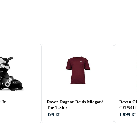
 Jr
Raven Ragnar Raids Midgard
Raven Oh
The T-Shirt
CEP501
399 kr
1 099 kr