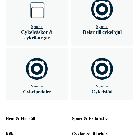
Syncros
Syncros
Cykelväskor &
Delar till cykelhjul
cykelkorgar
Syncros
Syncros
Cykelpedaler
Cykelstöd
Hem & Hushåll
Sport & Friluftsliv
Kök
Cyklar & tillbehör