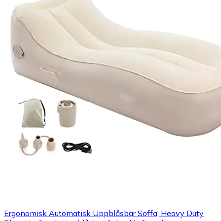
Ergonomisk Automatisk Uppblåsbar Soffa, Heavy Duty