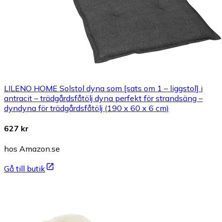
LILENO HOME Solstol dyna som [sats om 1 – liggstol] i
antracit – trädgårdsfåtölj dyna perfekt för strandsäng –
dyndyna för trädgårdsfåtölj (190 x 60 x 6 cm)
627 kr
hos Amazon.se
Gå till butik