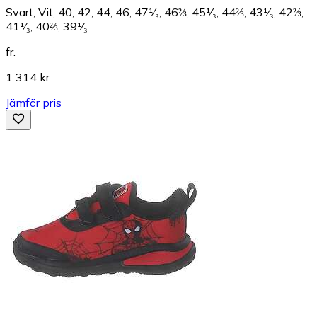
Svart, Vit, 40, 42, 44, 46, 47¹⁄₃, 46⅔, 45¹⁄₃, 44⅔, 43¹⁄₃, 42⅔,
41¹⁄₃, 40⅔, 39¹⁄₃
fr.
1 314 kr
Jämför pris