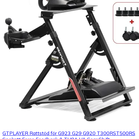
GTPLAYER Rattstöd för G923 G29 G920 T300RST500RS