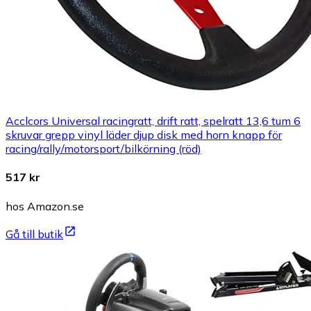
Acclcors Universal racingratt, drift ratt, spelratt 13,6 tum 6
skruvar grepp vinyl läder djup disk med horn knapp för
racing/rally/motorsport/bilkörning (röd)
517 kr
hos Amazon.se
Gå till butik