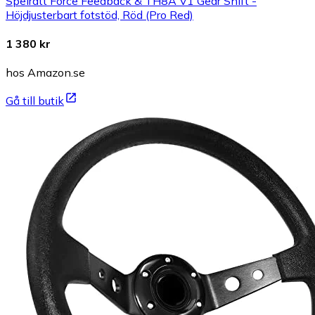
Spelratt Force Feedback & TH8A V1 Gear Shift -
Höjdjusterbart fotstöd, Röd (Pro Red)
1 380 kr
hos Amazon.se
Gå till butik