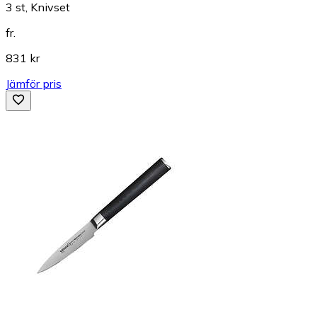
3 st, Knivset
fr.
831 kr
Jämför pris