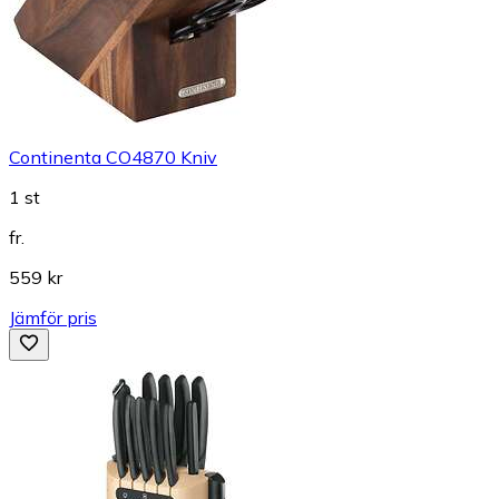
Continenta CO4870 Kniv
1 st
fr.
559 kr
Jämför pris