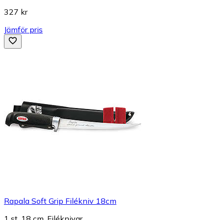
327 kr
Jämför pris
Rapala Soft Grip Filékniv 18cm
1 st, 18 cm, Filéknivar