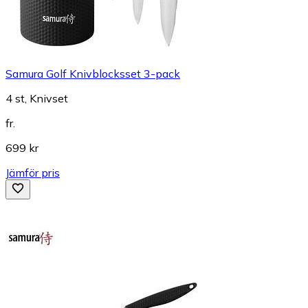
Samura Golf Knivblocksset 3-pack
4 st, Knivset
fr.
699 kr
Jämför pris