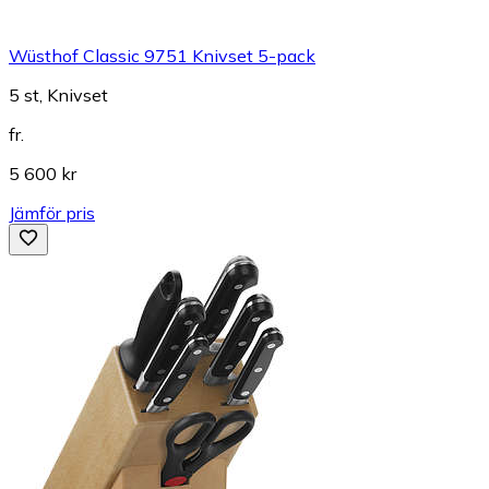
Wüsthof Classic 9751 Knivset 5-pack
5 st, Knivset
fr.
5 600 kr
Jämför pris