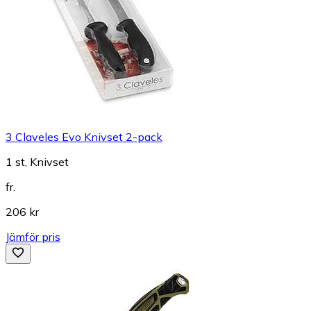
3 Claveles Evo Knivset 2-pack
1 st, Knivset
fr.
206 kr
Jämför pris