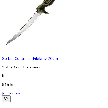
Gerber Controller Filékniv 20cm
1 st, 20 cm, Filéknivar
fr.
615 kr
Jämför pris