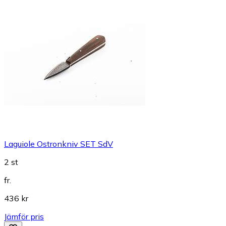
Laguiole Ostronkniv SET SdV
2 st
fr.
436 kr
Jämför pris