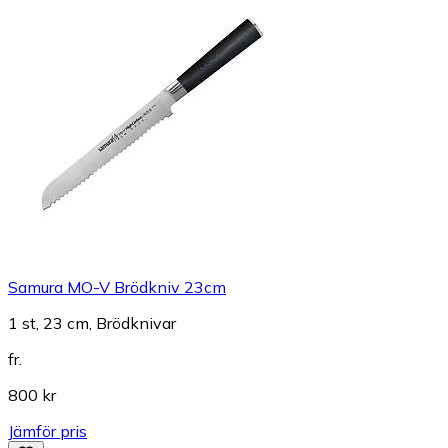
Samura MO-V Brödkniv 23cm
1 st, 23 cm, Brödknivar
fr.
800 kr
Jämför pris