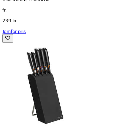
fr.
239 kr
Jämför pris