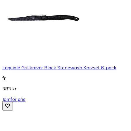
Laguiole Grillknivar Black Stonewash Knivset 6-pack
fr.
383 kr
Jämför pris