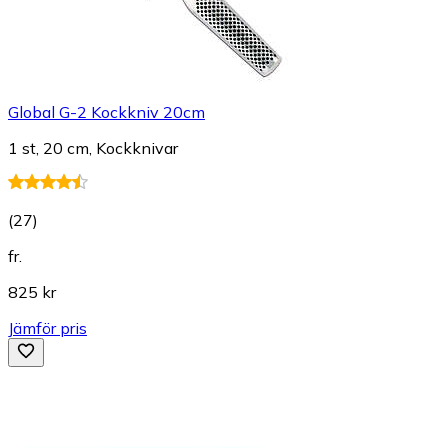
Global G-2 Kockkniv 20cm
1 st, 20 cm, Kockknivar
(
27
)
fr.
825 kr
Jämför pris