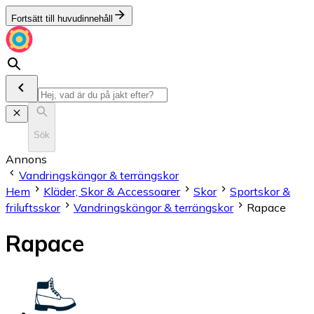
Fortsätt till huvudinnehåll
Sök
Annons
Vandringskängor & terrängskor
Hem
Kläder, Skor & Accessoarer
Skor
Sportskor &
friluftsskor
Vandringskängor & terrängskor
Rapace
Rapace