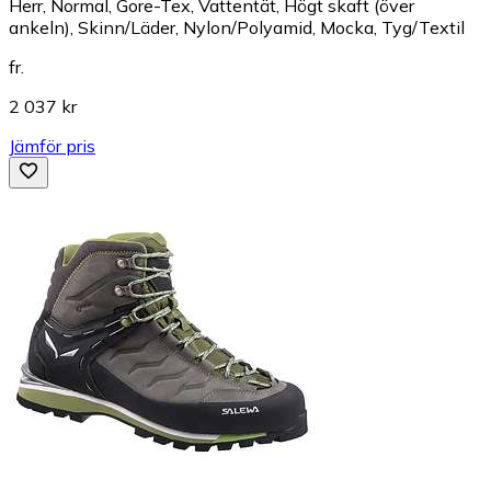
Herr, Normal, Gore-Tex, Vattentät, Högt skaft (över
ankeln), Skinn/Läder, Nylon/Polyamid, Mocka, Tyg/Textil
fr.
2 037 kr
Jämför pris