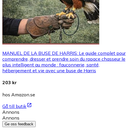
MANUEL DE LA BUSE DE HARRIS: Le guide complet pour
comprendre, dresser et prendre soin du rapace chasseur le
plus intelligent au monde : fauconnerie, santé,
hébergement et vie avec une buse de Harris
203 kr
hos Amazon.se
Gå till butik
Annons
Annons
Ge oss feedback