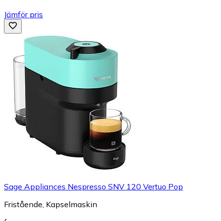
Jämför pris
Sage Appliances Nespresso SNV 120 Vertuo Pop
Fristående, Kapselmaskin