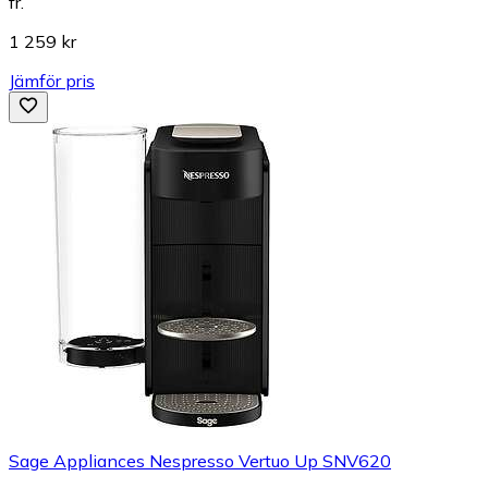
fr.
1 259 kr
Jämför pris
Sage Appliances Nespresso Vertuo Up SNV620