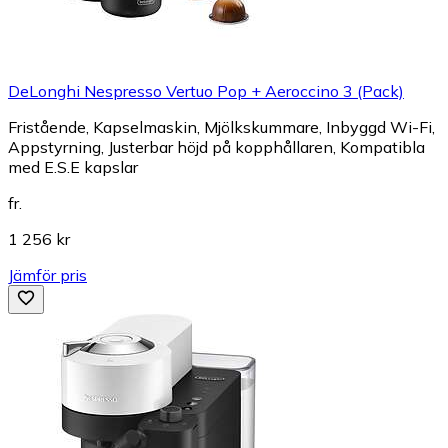
DeLonghi Nespresso Vertuo Pop + Aeroccino 3 (Pack)
Fristående, Kapselmaskin, Mjölkskummare, Inbyggd Wi-Fi,
Appstyrning, Justerbar höjd på kopphållaren, Kompatibla
med E.S.E kapslar
fr.
1 256 kr
Jämför pris