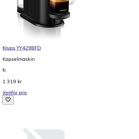
Krups YY4298FD
Kapselmaskin
fr.
1 319 kr
Jämför pris