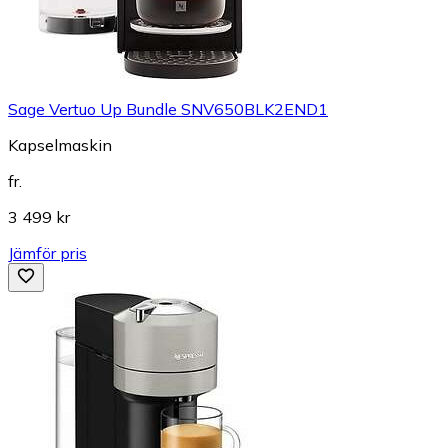
Sage Vertuo Up Bundle SNV650BLK2END1
Kapselmaskin
fr.
3 499 kr
Jämför pris