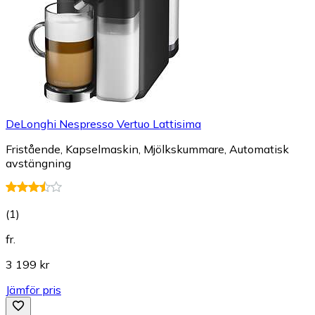
DeLonghi Nespresso Vertuo Lattisima
Fristående, Kapselmaskin, Mjölkskummare, Automatisk
avstängning
(
1
)
fr.
3 199 kr
Jämför pris