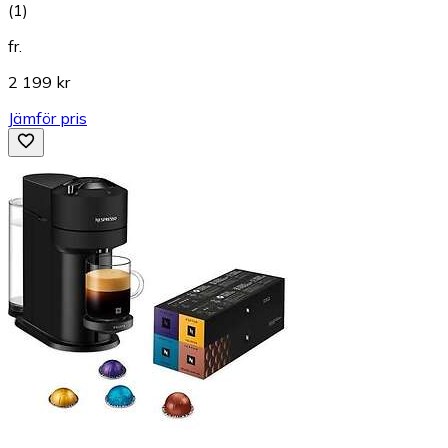
(
1
)
fr.
2 199 kr
Jämför pris