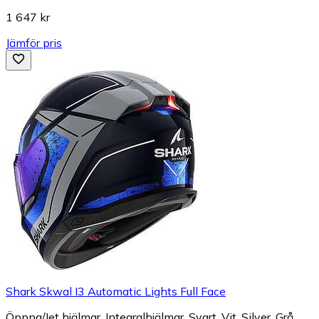
1 647 kr
Jämför pris
Shark Skwal I3 Automatic Lights Full Face
Öppna/Jet hjälmar, Integralhjälmar, Svart, Vit, Silver, Grå,