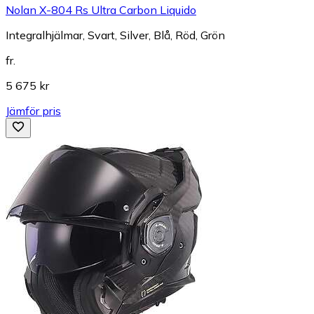
Nolan X-804 Rs Ultra Carbon Liquido
Integralhjälmar, Svart, Silver, Blå, Röd, Grön
fr.
5 675 kr
Jämför pris