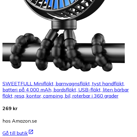
SWEETFULL Minifläkt, barnvagnsfläkt, tyst handfläkt,
batteri på 4 000 mAh, bordsfläkt, USB-fläkt, liten bärbar
fläkt, resa, kontor, camping, bil, roterbar i 360 grader
269 kr
hos Amazon.se
Gå till butik