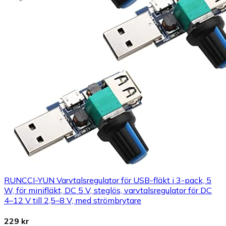
RUNCCI-YUN Varvtalsregulator för USB-fläkt i 3-pack, 5
W, för minifläkt, DC 5 V, steglös, varvtalsregulator för DC
4–12 V till 2,5–8 V, med strömbrytare
229 kr