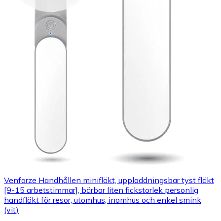
Venforze Handhållen minifläkt, uppladdningsbar tyst fläkt
[9-15 arbetstimmar], bärbar liten fickstorlek personlig
handfläkt för resor, utomhus, inomhus och enkel smink
(vit)