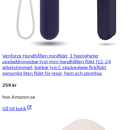
Venforze Handhållen minifläkt, 3 hastigheter
uppladdningsbar tyst mini handhållen fläkt [12-24
arbetstimmar], bärbar typ C skjutreglage fickfläkt,
personlig liten fläkt för resor, hem och utomhus
259 kr
hos Amazon.se
Gå till butik