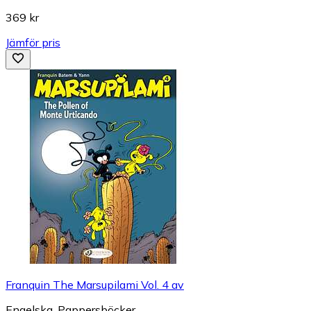
369 kr
Jämför pris
Franquin The Marsupilami Vol. 4 av
Engelska, Pappersböcker