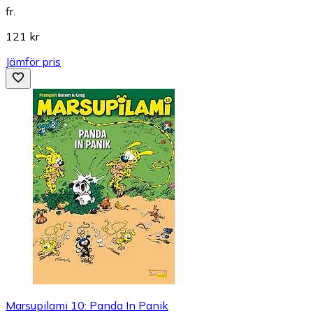
fr.
121 kr
Jämför pris
Marsupilami 10: Panda In Panik