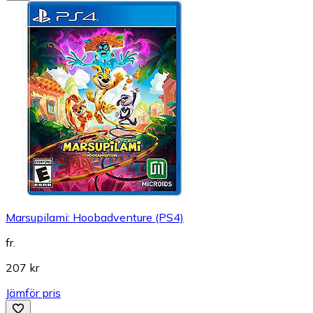
Marsupilami: Hoobadventure (PS4)
fr.
207 kr
Jämför pris