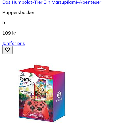
Das Humboldt-Tier Ein Marsupilami-Abenteuer
Pappersböcker
fr.
189 kr
Jämför pris