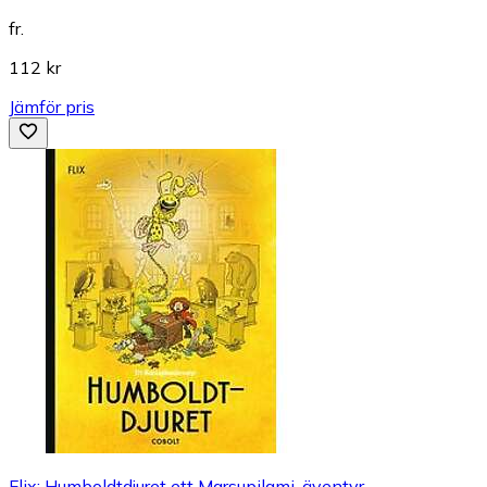
fr.
112 kr
Jämför pris
Flix: Humboldtdjuret ett Marsupilami-äventyr