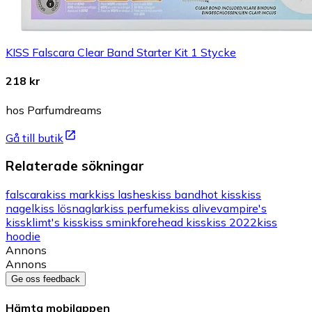
KISS Falscara Clear Band Starter Kit 1 Stycke
218 kr
hos Parfumdreams
Gå till butik
Relaterade sökningar
falscara
kiss mark
kiss lashes
kiss band
hot kiss
kiss
nagel
kiss lösnaglar
kiss perfume
kiss alive
vampire's
kiss
klimt's kiss
kiss smink
forehead kiss
kiss 2022
kiss
hoodie
Annons
Annons
Ge oss feedback
Hämta mobilappen