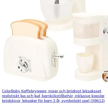
ColorBaby Kaffebryggare, mixer och brödrost leksaksset,
realistiskt ljus och ljud, barnkökstillbehör, inklusive kapslar,
brödskivor, leksaker för barn 3 år, symboliskt spel (39612)