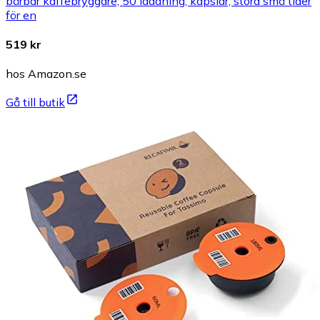
bärbar kaffebryggare, 50 laddning, kapslar, stora små tider
för en
519 kr
hos Amazon.se
Gå till butik