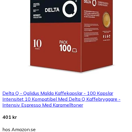
Delta Q - Qalidus Malda Kaffekapslar - 100 Kapslar
Intensitet 10 Kompatibel Med Delta Q Kaffebryggare -
Intensiv Espresso Med Karamelltoner
401 kr
hos Amazon.se