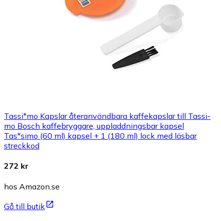
Tassi*mo Kapslar återanvändbara kaffekapslar till Tassi-
mo Bosch kaffebryggare, uppladdningsbar kapsel
Tas*simo (60 ml) kapsel + 1 (180 ml) lock med läsbar
streckkod
272 kr
hos Amazon.se
Gå till butik