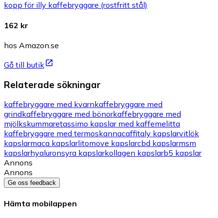
kopp för illy kaffebryggare (rostfritt stål)
162 kr
hos Amazon.se
Gå till butik
Relaterade sökningar
kaffebryggare med kvarn
kaffebryggare med
grind
kaffebryggare med bönor
kaffebryggare med
mjölkskummare
tassimo kapslar med kaffe
melitta
kaffebryggare med termoskanna
caffitaly kapslar
vitlök
kapslar
maca kapslar
litomove kapslar
cbd kapslar
msm
kapslar
hyaluronsyra kapslar
kollagen kapslar
b5 kapslar
Annons
Annons
Ge oss feedback
Hämta mobilappen