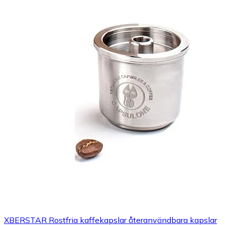
XBERSTAR Rostfria kaffekapslar återanvändbara kapslar