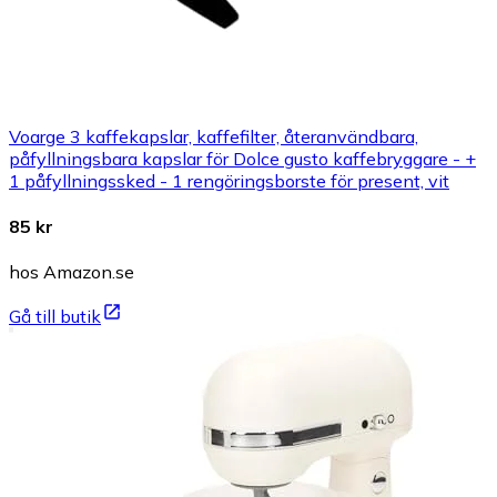
Voarge 3 kaffekapslar, kaffefilter, återanvändbara,
påfyllningsbara kapslar för Dolce gusto kaffebryggare - +
1 påfyllningssked - 1 rengöringsborste för present, vit
85 kr
hos Amazon.se
Gå till butik