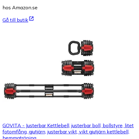
hos Amazon.se
Gå till butik
GOVITA - Justerbar Kettlebell, justerbar boll, bollstyre, litet
fotomfång, gjutjärn, justerbar vikt, vikt gjutjärn kettlebell,
hemmaträning