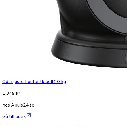
Odin Justerbar Kettlebell 20 kg
1 349 kr
hos Apuls24.se
Gå till butik